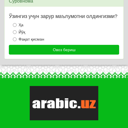
Сўровнома
Ўзингиз учун зарур маълумотни олдингизми?
Ҳа
Йўқ
Фақат қисман