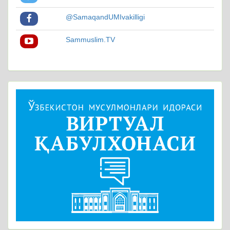
@SamaqandUMIvakilligi
Sammuslim.TV