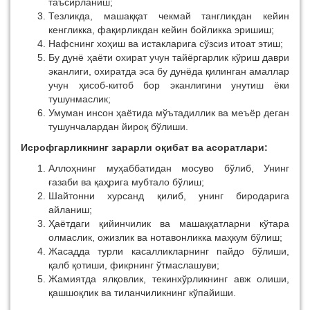
таъсирланиш;
Тезликда, машаққат чекмай тангликдан кейин
кенгликка, фақирликдан кейин бойликка эришиш;
Нафснинг хоҳиш ва истакларига сўзсиз итоат этиш;
Бу дунё ҳаёти охират учун тайёргарлик кўриш даври
эканлиги, охиратда эса бу дунёда қилинган амаллар
учун ҳисоб-китоб бор эканлигини унутиш ёки
тушунмаслик;
Умуман инсон ҳаётида мўътадиллик ва меъёр деган
тушунчалардан йироқ бўлиши.
Исрофгарликнинг зарарли оқибат ва асоратлари:
Аллоҳнинг муҳаббатидан мосуво бўлиб, Унинг
ғазаби ва қаҳрига мубтало бўлиш;
Шайтонни хурсанд қилиб, унинг биродарига
айланиш;
Ҳаётдаги қийинчилик ва машаққатларни кўтара
олмаслик, ожизлик ва нотавонликка маҳкум бўлиш;
Жасадда турли касалликларнинг пайдо бўлиши,
қалб қотиши, фикрнинг ўтмаслашуви;
Жамиятда ялқовлик, текинхўрликнинг авж олиши,
қашшоқлик ва тиланчиликнинг кўпайиши.