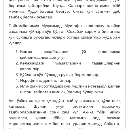
бир-икки қайтарибди. Шунда Сарвари коинотимиз: «Эй
молинга Ҳудо барака бергур, битта қўй сўйгин» деб
танбеҳ берган эканлар.
Пайғамбаримиз Муҳаммад Мустафо солаллоҳу алайҳи
васаллам қўйлари кўп бўлган Соҳабаи киромга биттагина
қўй сўйишга буюрганликлари остида ҳикматлар жуда ҳам
кўпдир.
Бошқа соҳабаларни тўй қилишликда
қийланмасликлари учун;
Келажакдаги умматларини ташвишларини
қилганлар;
Қўйлари кўп бўлсада рухсат бермадилар;
Исрофни олдини олганлар;
Илм-фан исботладики кўй гўштини истеъмол қилган
инсон, табиатан юмшоқ (ҳалим) бўлар экан.
Биз ўзбек халқи меҳмондўст, хайру саховатли, қўли очиқ
халқмиз. Шунинг учун хилма-хил маросиму
тадбирларимизнинг сони ҳам кўп. Ақиқа тўйи, никоҳ
валимаси, ҳовли тўйи, мотамга оид вазима
маросимларининг ҳам бир неча турлари мавжуд. Албатта,