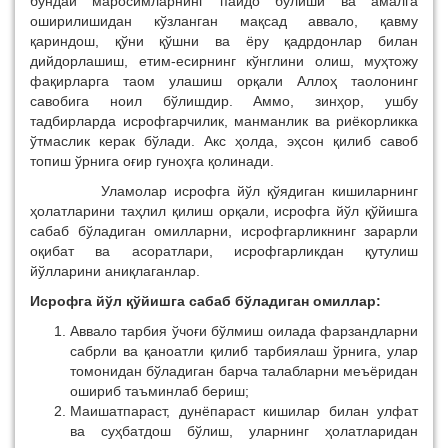
бундай маросимларнинг пайдо бўлиши ва амалга
оширилишидан кўзланган мақсад аввало, қавму
қариндош, қўни қўшни ва ёру қадрдонлар билан
дийдорлашиш, етим-есирнинг кўнглини олиш, муҳтожу
фақирларга таом улашиш орқали Аллоҳ таолонинг
савобига ноил бўлишдир. Аммо, зинҳор, ушбу
тадбирларда исрофгарчилик, манманлик ва риёкорликка
ўтмаслик керак бўлади. Акс ҳолда, эҳсон қилиб савоб
топиш ўрнига оғир гуноҳга қолинади.
Уламолар исрофга йўл қўядиган кишиларнинг
ҳолатларини таҳлил қилиш орқали, исрофга йўл қўйишга
сабаб бўладиган омилларни, исрофгарликнинг зарарли
оқибат ва асоратлари, исрофгарликдан қутулиш
йўлларини аниқлаганлар.
Исрофга йўл қўйишга сабаб бўладиган омиллар:
Аввало тарбия ўчоғи бўлмиш оилада фарзандларни
сабрли ва қаноатли қилиб тарбиялаш ўрнига, улар
томонидан бўладиган барча талабларни меъёридан
ошириб таъминлаб бериш;
Маишатпараст, дунёпараст кишилар билан улфат
ва суҳбатдош бўлиш, уларнинг ҳолатларидан