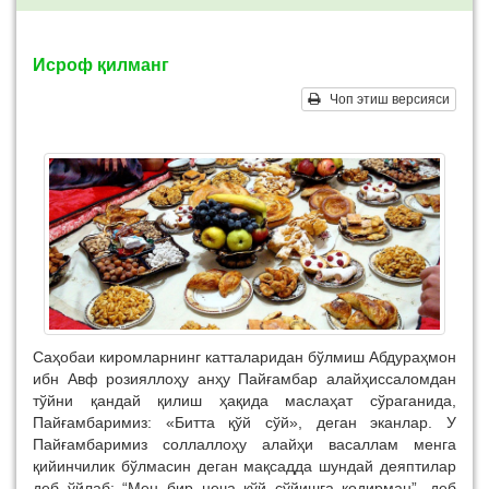
Исроф қилманг
Чоп этиш версияси
Саҳобаи киромларнинг катталаридан бўлмиш Абдураҳмон
ибн Авф розияллоҳу анҳу Пайғамбар алайҳиссаломдан
тўйни қандай қилиш ҳақида маслаҳат сўраганида,
Пайғамбаримиз: «Битта қўй сўй», деган эканлар. У
Пайғамбаримиз соллаллоҳу алайҳи васаллам менга
қийинчилик бўлмасин деган мақсадда шундай деяптилар
деб ўйлаб: “Мен бир неча қўй сўйишга қодирман”, деб