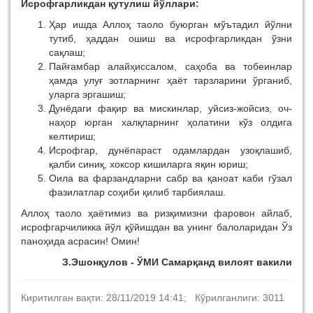
Исрофгарликдан қутулиш йўллари:
Ҳар ишда Аллоҳ таоло буюрган мўътадил йўлни
тутиб, ҳаддан ошиш ва исрофгарликдан ўзни
сақлаш;
Пайғамбар алайҳиссалом, саҳоба ва тобеинлар
ҳамда улуғ зотларнинг ҳаёт тарзларини ўрганиб,
уларга эргашиш;
Дунёдаги фақир ва мискинлар, уйсиз-жойсиз, оч-
наҳор юрган халқларнинг ҳолатини кўз олдига
келтириш;
Исрофгар, дунёпараст одамлардан узоқлашиб,
қалби синиқ, хоксор кишиларга яқин юриш;
Оила ва фарзандларни сабр ва қаноат каби гўзал
фазилатлар соҳиби қилиб тарбиялаш.
Аллоҳ таоло ҳаётимиз ва ризқимизни фаровон айлаб,
исрофгарчиликка йўл қўйишдан ва унинг балоларидан Ўз
паноҳида асрасин! Омин!
З.Эшонқулов - ЎМИ Самарқанд вилоят вакили
Киритилган вақти: 28/11/2019 14:41; Кўрилганлиги: 3011