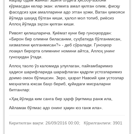
нафар одам жаннат эшиги олдига ҳисобу-азобни
кўрмасдан келар экан: илмига амал қилган олим, фисқу
фасодсиз ҳаж амалларини адо этган ҳожи, Ватан ҳимояси
йўлида шаҳид бўлган киши, ҳалол мол топиб, риёсиз
Аллоҳ йўлида эҳсон қилган киши.
Ривоят қилишларича. Қиёмат куни бир гуноҳкордан:
«Бирон бир олимни биласанми, суҳбатида бўлганмисан,
хизматини қилганмисан?» - деб сўралади. Гуноҳкор
лоақал бирорта олимнинг номини айтса, Аллоҳ унинг
гуноҳидан ўтади.
Аллоҳ таоло ўз каломида улуғлаган, пайғамбаримиз
ҳадиси шарифларида шарафлаган қадрли устозларимиз
доимо омон бўлишсин. Зеро, ҳазрат Навоий ҳам устозлар
меҳнатига юксак баҳо бериб, қуйидаги мисраларни
битганлар:
«Ҳақ йўлида ким санга бир ҳарф ўқитмиш ранж ила,
Айламак бўлмас адо онинг ҳақин юз ганж ила».
Киритилган вақти: 26/09/2016 00:00; Кўрилганлиги: 3901