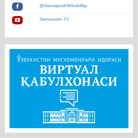
@SamaqandUMIvakilligi
Sammuslim.TV