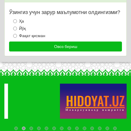
Ўзингиз учун зарур маълумотни олдингизми?
Ҳа
Йўқ
Фақат қисман