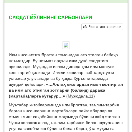
САОДАТ ЙЎЛИНИНГ САРБОНЛАРИ
Чоп этиш версияси
Илм инсониятга Яратган томонидан ато этилган бебаҳо
неъматдир. Бу неъмат орқали икки дунё саодатига
эришилади. Муқаддас ислом динида ҳам илм мавзуси
кенг тарғиб қилинади. Илмли кишилар, зиё тарқатувчи
устозлар улуғланади ва бу ҳақда Қуръони каримда
шундай дейилади:
«…Аллоҳ сизлардан имон келтирган
ва илм ато этилган зотларни (баланд) даража
(мартаба)ларга кўтарур…»
(Мужодала,11)
Мўътабар китобларимизда илм ўргатган, таълим-тарбия
берган инсонларнинг мартабалари пайғамбарлар ва
етмиш минг саҳобийнинг мақомида бўлиши қайд этилган.
Чунки келажак авлод таълим-тарбияси билан шуғулланиш
улуғ ва савобли иш бўлиши билан бирга, ўта муҳим ва