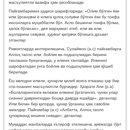
масъулиятли вазифа ҳам ҳисобланади.
Пайғамбаримиз ҳадиси шарифларида: «Олим бўлгин ёки
илм ўрганувчи ё илмга қулоқ солувчи бўлгин ёки бу тоифа
инсонларга муҳаббатли бўл. Асло бешинчи тоифа бўлма,
ҳалок бўласан», дея марҳамат этиб, илм ва илм
аҳлларини севувчи, ҳурмат қилувчи бўлишга даъват
этганлар.
Ривоятларда келтирилишича, Сулаймон (а.с) пайғамбарга
Аллоҳ таоло илм, бойлик ва подшоҳликдан бирини
танлашни буюрганида, у илмни танлайди. Илмнинг
шарофатидан унга бойлик ва подшоҳликни ҳам қўшиб
берилади.
Ёш авлодни илмли, ҳунарли қилиб вояга етказиш ҳар бир
ота-онанинг масъулиятли бурчидир. Ҳазрати Али (р.а):
«Болаларингизга келажак илмини ўргатингиз, чунки улар
сизнинг даврингиздан бошқа даврда яшайди», деганлар.
Илм билан бир қаторда, ҳунар ўрганиш ҳам савобли
амалдир. Пайғамбар (а.с) «Албатта, Аллоҳ таоло
ҳунарманд кишини севади», деганлар.
Муқаддас манбаларда эътироф этилишича, қиёматда тўрт