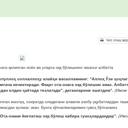
Чоп этиш вер
нага қилинган исён ва уларга оққ бўлишнинг жазоси албатта
улуллоҳ соллаллоҳу алайҳи васалламнинг: “Аллоҳ Ўзи ҳо
ҳ
лаг
игача кечиктиради. Фақат ота-онага оққ бўлишни эмас. Албатт
дан олдин ҳаётида тезлатади”, деганларини эшитдим”.
(Имом
 қилган махлуқ, охиратда оладигани аламли азобу уқубатлардан таш
масдан қолмас экан. Бунга кўпчиликларимиз гувоҳ бўлганмиз.
“Ота-онани йиғлатиш оққ бўлиш кабира гуноҳлардандир”.
(Им