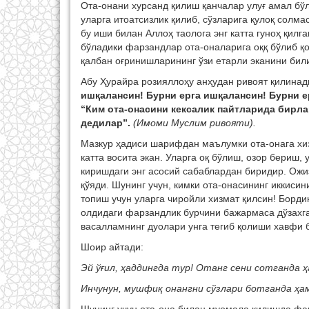
Ота-онани хурсанд қилиш қанчалар улуғ амал бў
уларга итоатсизлик қилиб, сўзларига қулоқ солма
бу иши билан Аллоҳ таолога энг катта гуноҳ қилг
бўладики фарзандлар ота-оналарига оққ бўлиб қо
қалбан оғринишларининг ўзи етарли эканини бил
Абу Ҳурайра розияллоҳу анҳудан ривоят қилинад
ишқалансин! Бурни ерга ишқалансин! Бурни ер
“Ким ота-онасини кексалик пайтларида бирлар
дедилар”.
(Имоми Муслим ривояти).
Мазкур ҳадиси шарифдан маълумки ота-онага хиз
катта восита экан. Уларга оқ бўлиш, озор бериш,
киришдаги энг асосий сабаблардан биридир. Ожиз
қўяди. Шунинг учун, кимки ота-онасининг иккиси
топиш учун уларга чиройли хизмат қилсин! Бордию
олдидаги фарзандлик бурчини бажармаса дўзахга
васалламнинг дуолари унга тегиб қолиши хавфи 
Шоир айтади:
Эй ўғил, ҳаддингда тур! Отанг сени сотганда ҳ
Инчунун, мушфиқ онангни сўзлари ботганда ҳа