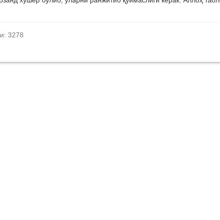
занд хушёр бўлиб, уларни ранжитиб қўймаслиги керак. Аллоҳ таол
и: 3278