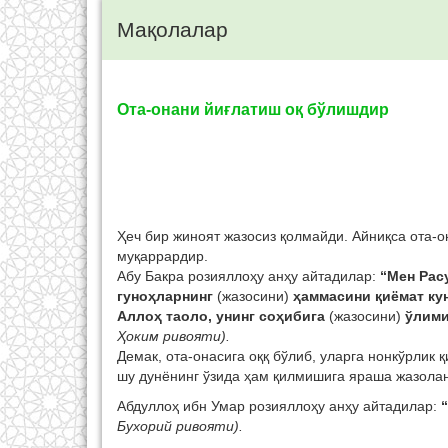
Мақолалар
Ота-онани йиғлатиш оқ бўлишдир
Ҳеч бир жиноят жазосиз қолмайди. Айниқса ота-о
муқаррардир.
Абу Бакра розияллоҳу анҳу айтадилар:
“Мен Рас
гуноҳларнинг
(жазосини)
ҳаммасини қиёмат кун
Аллоҳ таоло, унинг соҳибига
(жазосини)
ўлими
Ҳоким ривояти).
Демак, ота-онасига оққ бўлиб, уларга нонкўрлик
шу дунёнинг ўзида ҳам қилмишига яраша жазолан
Абдуллоҳ ибн Умар розияллоҳу анҳу айтадилар:
Бухорий ривояти).