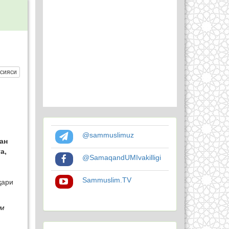
сияси
@sammuslimuz
ан
а,
@SamaqandUMIvakilligi
Sammuslim.TV
қари
ом