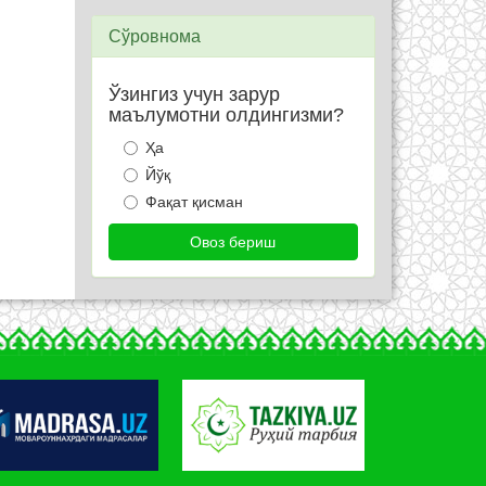
Сўровнома
Ўзингиз учун зарур
маълумотни олдингизми?
Ҳа
Йўқ
Фақат қисман