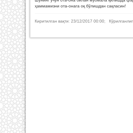
Шунинг учун ота-она билан муомала қилишда фар
ҳаммамизни ота-онага оқ бўлишдан сақласин!
Киритилган вақти: 23/12/2017 00:00; Кўрилганлиг