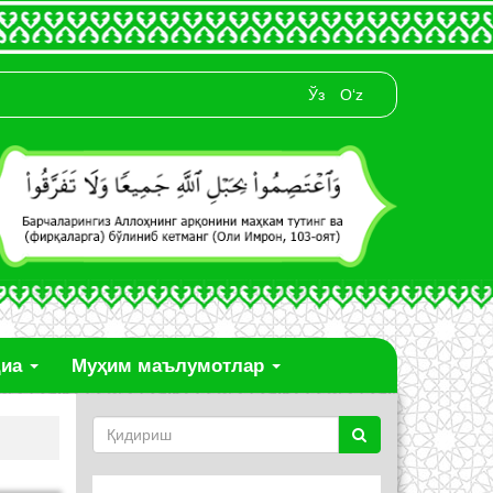
Ўз
O‘z
диа
Муҳим маълумотлар