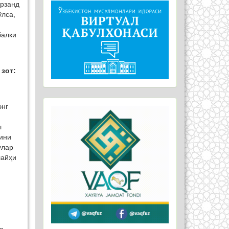
арзанд
ўлса,
балки
 зот:
,
энг
л
рини
улар
лайҳи