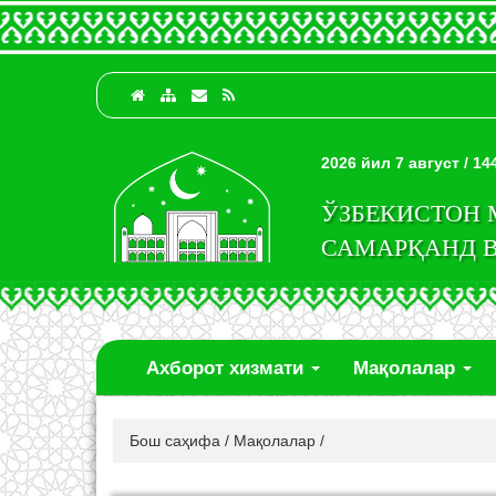
2026 йил 7 август / 1
ЎЗБЕКИСТОН
САМАРҚАНД 
Ахборот хизмати
Мақолалар
Бош саҳифа
/
Мақолалар
/