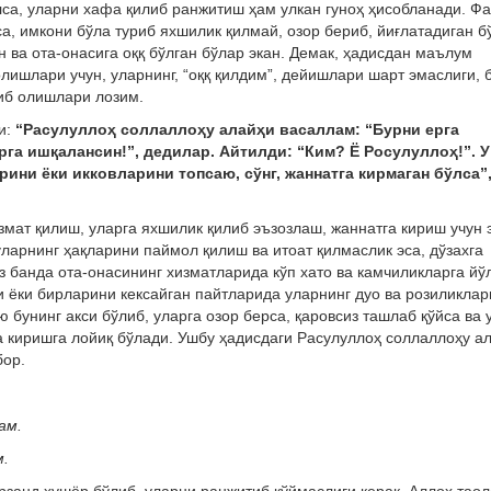
лса, уларни хафа қилиб ранжитиш ҳам улкан гуноҳ ҳисобланади. Ф
са, имкони бўла туриб яхшилик қилмай, озор бериб, йиғлатадиган б
ан ва ота-онасига оққ бўлган бўлар экан. Демак, ҳадисдан маълум
лишлари учун, уларнинг, “оққ қилдим”, дейишлари шарт эмаслиги, 
иб олишлари лозим.
и:
“Расулуллоҳ соллаллоҳу алайҳи васаллам: “Бурни ерга
га ишқалансин!”, дедилар. Айтилди: “Ким? Ё Росулуллоҳ!”. У
ини ёки икковларини топсаю, сўнг, жаннатга кирмаган бўлса”
мат қилиш, уларга яхшилик қилиб эъзозлаш, жаннатга кириш учун 
 уларнинг ҳақларини паймол қилиш ва итоат қилмаслик эса, дўзахга
 банда ота-онасининг хизматларида кўп хато ва камчиликларга йў
ни ёки бирларини кексайган пайтларида уларнинг дуо ва розиликла
 бунинг акси бўлиб, уларга озор берса, қаровсиз ташлаб қўйса ва 
 киришга лойиқ бўлади. Ушбу ҳадисдаги Расулуллоҳ соллаллоҳу а
бор.
ам.
м.