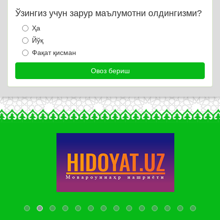
Ўзингиз учун зарур маълумотни олдингизми?
Ҳа
Йўқ
Фақат қисман