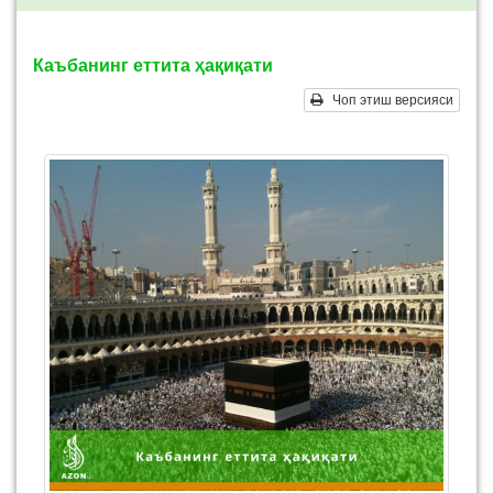
Каъбанинг еттита ҳақиқати
Чоп этиш версияси