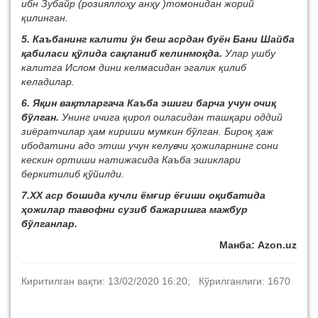
ибн Зубайр (розияллоҳу анҳу )томонидан жорий
қилинган.
5. Каъбанинг калити ўн беш асрдан буён Бани Шайба
қабиласи қўлида сақланиб келинмоқда.
Улар ушбу
калитга Ислом дини келмасидан эгалик қилиб
келадилар.
6. Яқин вақтларгача Каъба эшиги барча учун очиқ
бўлган.
Унинг ичига қирол оиласидан ташқари оддий
зиёратчилар ҳам кириши мумкин бўлган. Бироқ ҳаж
ибодатини адо этиш учун келувчи ҳожиларнинг сони
кескин ортиши натижасида Каъба эшиклари
беркитилиб қўйилди.
7.XX аср бошида кучли ёмғир ёғиши оқибатида
ҳожилар тавофни сузиб бажаришга мажбур
бўлганлар.
Манба: Azon.uz
Киритилган вақти: 13/02/2020 16:20; Кўрилганлиги: 1670