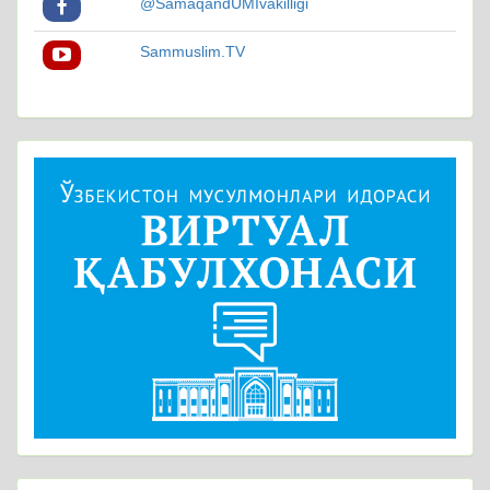
@SamaqandUMIvakilligi
Sammuslim.TV