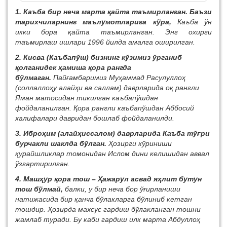
1. Каъба бир неча марта қайта таъмирланган. Баъзи
тарихчиларнинг маълумотларига кўра,
Каъба ўн
икки бора қайта таъмирланган. Энг охирги
таъмирлаш ишлари 1996 йилда амалга оширилган.
2. Кисва (Каъбапўш) бизнинг кўзимиз ўрганиб
қолганидек ҳамиша қора рангда
бўлмаган.
Пайғамбаримиз Муҳаммад Расулуллоҳ
(соллаллоҳу алайҳи ва саллам) даврларида оқ рангли
Яман матосидан тикилган каъбапўшдан
фойдаланилган. Қора рангли каъбапўшдан Аббосий
халифалари давридан бошлаб фойдаланилди.
3. Иброҳим (алайҳиссалом) даврларида Каъба тўғри
бурчакли шаклда бўлган.
Ҳозирги кўриниши
қурайшликлар томонидан Ислом дини келишидан аввал
ўзгартирилган.
4. Машҳур қора тош – Ҳажарул асвад яҳлит бутун
тош бўлмай,
балки, у бир неча бор ўғирланиши
натижасида бир қанча бўлакларга бўлиниб кетган
тошдир. Ҳозирда махсус гардиш бўлакланган тошни
жамлаб туради. Бу каби гардиш илк марта Абдуллоҳ