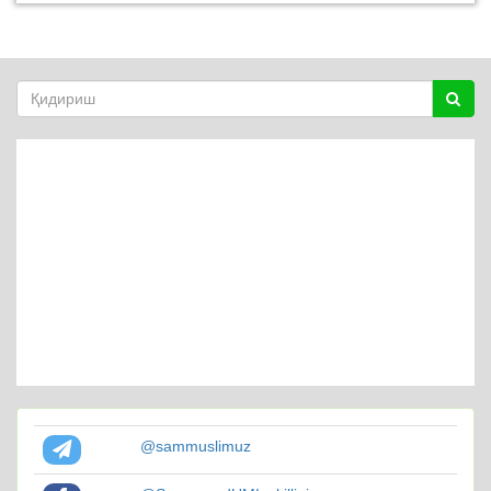
@sammuslimuz