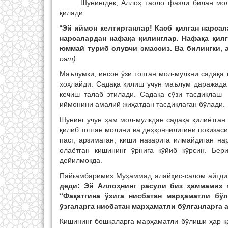
Шунингдек, Аллоҳ таоло фазли билан мол, 
қилади:
“
Эй иймон келтирганлар! Касб қилган нарсал
нарсалардан нафақа қилинглар. Нафақа қилга
юммай туриб олувчи эмассиз. Ва билингки, а
оят).
Маълумки, инсон ўзи топган мол-мулкни садақа
хоҳлайди. Садақа қилиш учун маълум даражада
кечиш талаб этилади. Садақа сўзи тасдиқлаш
иймонини амалий жиҳатдан тасдиқлаган бўлади.
Шунинг учун ҳам мол-мулкдан садақа қилиётган
қилиб топган молини ва деҳқончилигини покизас
паст, арзимаган, киши назарига илмайдиган н
олаётган кишининг ўрнига қўйиб кўрсин. Бер
дейилмоқда.
Пайғамбаримиз Муҳаммад алайҳис-салом айтди
деди: Эй Аллоҳнинг расули биз ҳаммамиз 
“Фақатгина ўзига нисбатан марҳаматли бў
ўзгаларга нисбатан марҳаматли бўлганларга
Кишининг бошқаларга марҳаматли бўлиши ҳар қа