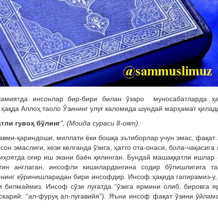
жамиятда инсонлар бир-бири билан ўзаро муносабатларда ҳ
 ҳақда Аллоҳ таоло Ўзининг улуғ каломида шундай марҳамат қилад
атли гувоҳ бўлинг
”, (Моида сураси 8-оят).
 қавми-қариндоши, миллати ёки бошқа эътиборлар учун эмас, фақат
сон эмаслиги, кези келганда ўзига, ҳатто ота-онаси, бола-чақасига
ниҳоятда оғир иш экани баён қилинган. Бундай машаққатли ишлар
тин англаган, инсофли кишилардангина содир бўлишлигига та
зининг кўринишларидан бири инсофдир. Инсоф ҳақида гапирамиз-у
 билмаймиз. Инсоф сўзи луғатда “ўзига ярмини олиб, бировга 
скарий: “ал-фуруқ ал-луғавийя”). Яъни инсоф фақат ўзини ўйлам