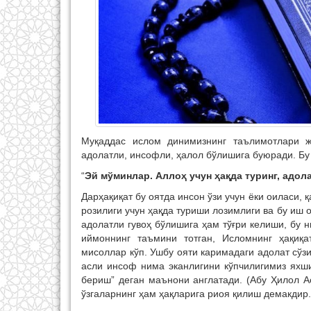
Муқаддас ислом динимизнинг таълимотлари 
адолатли, инсофли, ҳалол бўлишига буюради. Бу
“
Эй мўминлар. Аллоҳ учун ҳақда туринг, адол
Дарҳақиқат бу оятда инсон ўзи учун ёки оиласи,
розилиги учун ҳақда туриши лозимлиги ва бу иш о
адолатли гувоҳ бўлишига ҳам тўғри келиши, бу 
иймоннинг таъмини тотган, Исломнинг ҳақиқа
мисоллар кўп. Ушбу ояти каримадаги адолат сў
асли инсоф нима эканлигини кўпчилигимиз яхши
бериш” деган маънони англатади. (Абу Ҳилол А
ўзгаларнинг ҳам ҳақларига риоя қилиш демакдир.