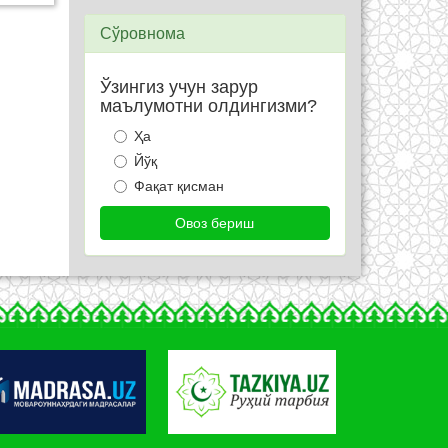
Сўровнома
Ўзингиз учун зарур
маълумотни олдингизми?
Ҳа
Йўқ
Фақат қисман