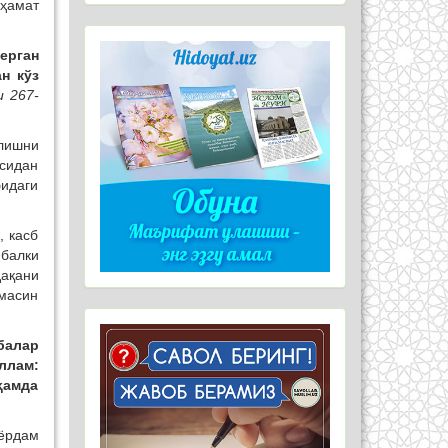
ҳамат
ерган
н кўз
и 267-
ўлишни
осидан
идаги
, касб
 балки
дақани
масин
балар
ллам:
ҳамда
 ёрдам