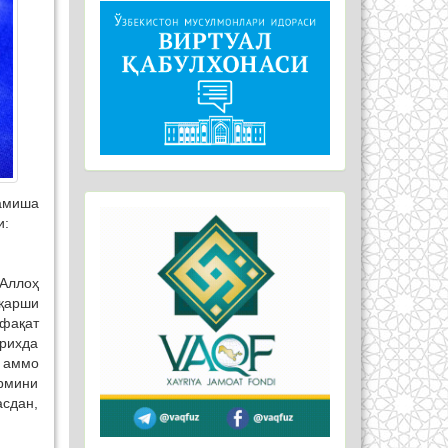
амиша
и:
 Аллоҳ
 қарши
 фақат
рихда
, аммо
ярмини
асдан,