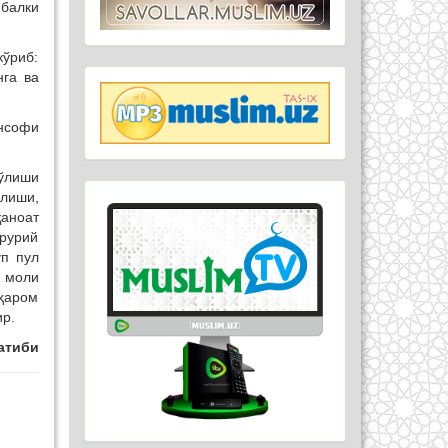
 балки
кўриб:
нга ва
Инсофи
бўлиши
ўлиши,
қаноат
рурий
ўп пул
 моли
ҳаром
ир.
атиби