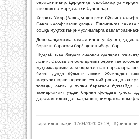
беришлигидир. Дарҳақиқат саҳобалар ўз марҳам
инсониятга марҳаматли бўлганлар.
Ҳазрати Умар (Аллоҳ ундан рози бўлсин) халифа
Сенга инсофсизлик қилдик. Ёшлигингда сендан ж
бошқа муҳтож ғайримуслимларга давлат хазинас
Доно халқимизда ҳам айтилган ушбу оят, ҳадис в
борнинг баракаси бор!” деган ибора бор.
Шундай экан бугунги синовли кунларда жамият
лозим. Саховатли бойларимиз бераётган эҳсонл
муҳтожларимиз ҳам берилаётган нарсаларга ин
билан дуода бўлмоғи лозим. Жумладан тижо
маҳсулотларни нархини сунъий равишда ошириш
топади, лекин у пулни баракаси бўлмайди. 
таннархининг учдан бирини фойдага қуйса, о
даромад топишдан сақланиш, тижоратда инсофли 
Киритилган вақти: 17/04/2020 09:19; Кўрилганлиг