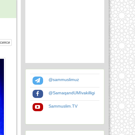
сияси
@sammuslimuz
@SamaqandUMIvakilligi
Sammuslim.TV