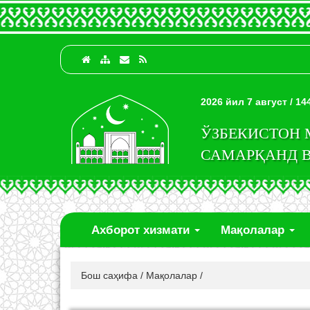
2026 йил 7 август / 1
ЎЗБЕКИСТОН
САМАРҚАНД 
Ахборот хизмати
Мақолалар
Бош саҳифа
/
Мақолалар
/