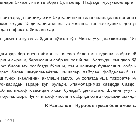
атлари билан умматга ибрат бўлганлар. Нафақат мусулмонларга,
 пайтларида ғайримуслим бир қариянинг тиланчилик қилаётганини 
изя олдик. Энди қариганингда ўз ҳолингга ташлаб қуйдик! деб у
идан нафақа тайинладилар.
а ҳикматни қувватлайдиган сўзлар кўп. Мисол учун, халқимизда: “
даги ҳар бир инсон иймон ва инсоф билан иш кўриши, сабрли 
арини ажрини, баракасини сабр қаноат билан Аллоҳдан умидвор б
соф билан муносабатда бўлиши, яъни ношукур бўлмаслиги сабр 
рат билан шуғулланаётган кишилар пайтдан фойдаланиб за
 гуноҳ эканлигини англаши зарур. Бу ҳолатда ўша тижоратчи к
Фойдасидан зарари кўп бўлади. Уламоларимиз савдода:”Савдо
доб ва инсоф юзасидан яхши бўлади”, дейишган. Шунинг учун 
бўлиш шарт. Чунки инсоф инсонни сабр қаноатга чорловчи омилд
Р. Равшанов - Нуробод туман бош имом-х
и: 1931