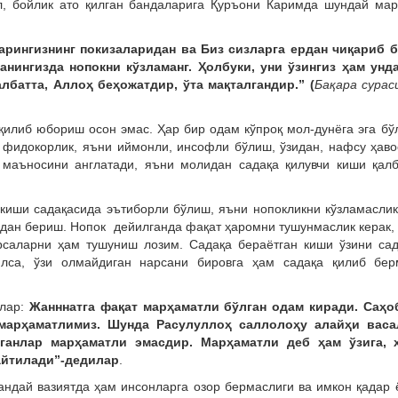
бойлик ато қилган бандаларига Қуръони Каримда шундай мар
арингизнинг покизаларидан ва Биз сизларга ердан чиқариб б
нингизда нопокни кўзламанг. Ҳолбуки, уни ўзингиз ҳам унда
лбатта, Аллоҳ беҳожатдир, ўта мақталгандир.” (
Бақара сурас
 қилиб юбориш осон эмас. Ҳар бир одам кўпроқ мол-дунёга эга б
 фидокорлик, яъни иймонли, инсофли бўлиш, ўзидан, нафсу ҳав
 маъносини англатади, яъни молидан садақа қилувчи киши қалб
 киши садақасида эътиборли бўлиш, яъни нопокликни кўзламаслик
идан бериш. Нопок дейилганда фақат ҳаромни тушунмаслик керак,
арсаларни ҳам тушуниш лозим. Садақа бераётган киши ўзини са
илса, ўзи олмайдиган нарсани бировга ҳам садақа қилиб бер
лар:
Жанннатга фақат марҳаматли бўлган одам киради. Саҳо
марҳаматлимиз. Шунда Расулуллоҳ саллолоҳу алайҳи васа
лганлар марҳаматли эмасдир. Марҳаматли деб ҳам ўзига, 
 айтилади”-дедилар
.
ндай вазиятда ҳам инсонларга озор бермаслиги ва имкон қадар