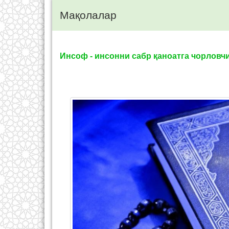
Мақолалар
Инсоф - инсонни сабр қаноатга чорловч