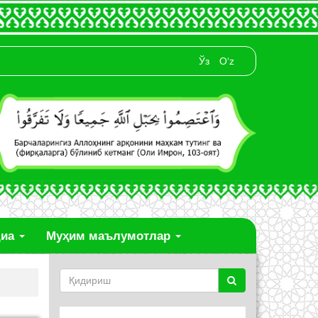
Ўз
O‘z
диа
Муҳим маълумотлар