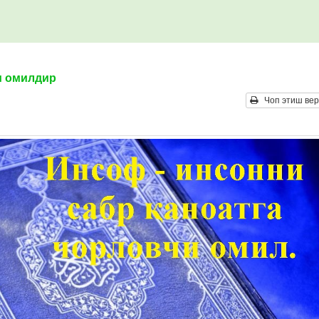
и омилдир
Чоп этиш вер