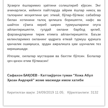
Ҳозирги ёшларимиз ҳаётини солиштириб кўрсин. Энг
ачинарлиси, кейинги пайтларда айрим ёшлар никоҳ ва
талоқнинг моҳиятини ҳис этмай, бўлар-бўлмас сабаблар
билан хотинини талоқ қилишга боришяпти, нафс ва
шайтон сўзига кириб ширин турмушларини оғуга
айлантиришяпти, гулдай оилани барбод қилиб,
фарзандларини тирик етимга айлантиришяпти. Баъзи
келинларимиз оиланинг қадрига етмай турмуш қуришга
қанчалик ошиқишса, эрдан ажралишга ҳам шунчалик тез
киришишади.
Илоҳим, оилалар мустаҳкам ва бахтли бўлсин. Болалар
ҳеч қачон етим бўлмасин!
Сафахон БАҚОЕВ - Каттақўрғон туман “Хожа Абул
Ҳасан Андоқий” жоме масжиди имом хатиби
Киритилган вақти: 24/09/2019 11:05; Кўрилганлиги: 3132