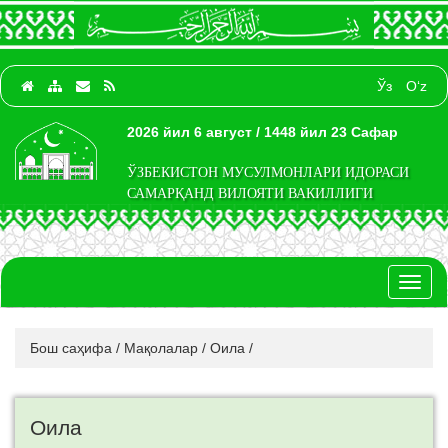
Ўз
O‘z
2026 йил 6 август / 1448 йил 23 Сафар
ЎЗБЕКИСТОН МУСУЛМОНЛАРИ ИДОРАСИ
САМАРҚАНД ВИЛОЯТИ ВАКИЛЛИГИ
Toggl
naviga
Бош саҳифа
/
Мақолалар
/
Оила
/
Оила