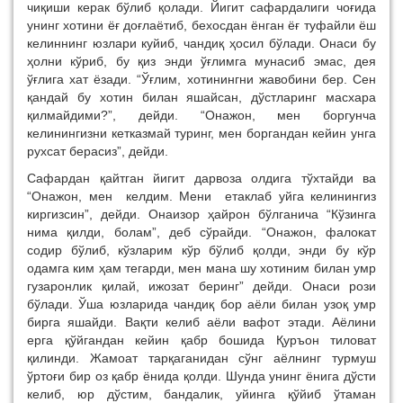
чиқиши керак бўлиб қолади. Йигит сафардалиги чоғида
унинг хотини ёғ доғлаётиб, бехосдан ёнган ёғ туфайли ёш
келиннинг юзлари куйиб, чандиқ ҳосил бўлади. Онаси бу
ҳолни кўриб, бу қиз энди ўғлимга мунасиб эмас, дея
ўғлига хат ёзади. “Ўғлим, хотинингни жавобини бер. Сен
қандай бу хотин билан яшайсан, дўстларинг масхара
қилмайдими?”, дейди. “Онажон, мен боргунча
келинингизни кетказмай туринг, мен боргандан кейин унга
рухсат берасиз”, дейди.
Сафардан қайтган йигит дарвоза олдига тўхтайди ва
“Онажон, мен келдим. Мени етаклаб уйга келинингиз
киргизсин”, дейди. Онаизор ҳайрон бўлганича “Кўзинга
нима қилди, болам”, деб сўрайди. “Онажон, фалокат
содир бўлиб, кўзларим кўр бўлиб қолди, энди бу кўр
одамга ким ҳам тегарди, мен мана шу хотиним билан умр
гузаронлик қилай, ижозат беринг” дейди. Онаси рози
бўлади. Ўша юзларида чандиқ бор аёли билан узоқ умр
бирга яшайди. Вақти келиб аёли вафот этади. Аёлини
ерга қўйгандан кейин қабр бошида Қуръон тиловат
қилинди. Жамоат тарқаганидан сўнг аёлнинг турмуш
ўртоғи бир оз қабр ёнида қолди. Шунда унинг ёнига дўсти
келиб, юр дўстим, бандалик, уйинга қўйиб ўтаман