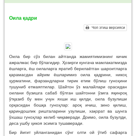
Оила қадри
Чоп этиш версияси
Оила бир сўз билан айтганда жамиятимизнинг кичик
ажралмас бир бўлагидир. Ҳозирги кунгача мамлакатмизда
ёшларга, ёш оилаларга яратиб берилаётган шароитларга
қарамасдан айрим ёшларимиз оила қадрини, никоҳ
ҳурматини, фарзандларни тирик етим бўлиш гуноҳини
тушуниб етмаяптилар. Шайтон ўз малайлари орасидан
оилани бузишга сабаб бўлган шайтонни ўзига яқинроқ
ўтқазиб бу мен учун яхши иш қилди, оила бузулиши
орқасидан бошқа гуноҳлар: ароқ ичиш, зино қилиш,
қариндошлик ришталарини узулиши, хақорат ва шунга
ўхшаш гуноҳлар келиб чиқаверади. Доимо, оила бузулди,
деса ушбу ҳикоя эсимга тушаверади.
Бир йигит уйланганидан сўнг олти ой ўтиб сафарга