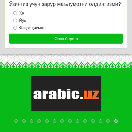
Ўзингиз учун зарур маълумотни олдингизми?
Ҳа
Йўқ
Фақат қисман