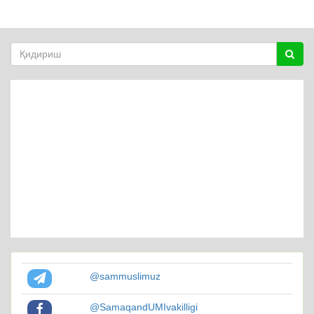
@sammuslimuz
@SamaqandUMIvakilligi