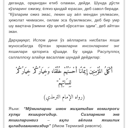
деганда, орқангдан етиб оламан, дейди. Шунда дўсти
кўзларинг ожизку, ёлғиз қандай юрасан, деб савол беради.
“Кўзларим ожиз эмас, лекин шу аёл мендан уялмасин,
ҳижолат чекмасин, оилам эса бузилмасин, деб бир умр
шу вақтгача ўзимни кўр қилиб кўрсатган эдим”, деб айтган
экан.
Дарҳақиқат, Ислом дини ўз аёлларига нисбатан яхши
муносабатда бўлган эркакларни инсонларнинг энг
яхшилари қаторига қўшади. Бу ҳақда Расулуллоҳ
саллаллоҳу алайҳи васаллам шундай дейдилар:
أَكْمَلُ المُؤْمِنِينَ إِيْمَانًا أَحْسَنُهُمْ خُلُقًا، وَخِيَارُكُمْ خِيَارُكُمْ
"
لِنِسَائِهِمْ
(رواه الإمام الترمذي)
Яъни:
“Мўминларни имон жиҳатидан комилроғи
хулқи яхшироғидир. Сизларнинг энг
яхшиларингиз
–
аҳли аёлига яхшилик
қиладиганингиздир”
(Имом Термизий ривояти).