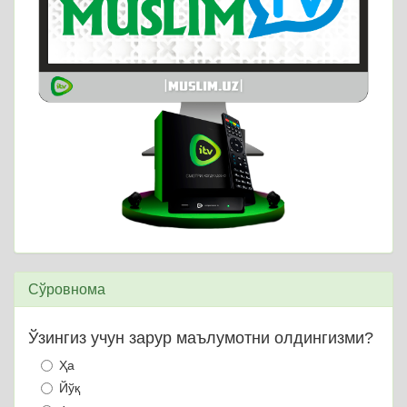
Сўровнома
Ўзингиз учун зарур маълумотни олдингизми?
Ҳа
Йўқ