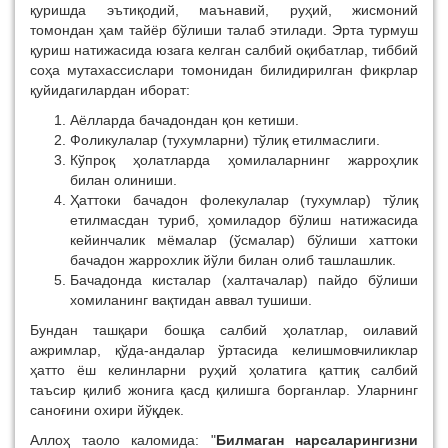
қуришда эътиқодий, маънавий, руҳий, жисмоний
томондан ҳам тайёр бўлиши талаб этилади. Эрта турмуш
қуриш натижасида юзага келган салбий оқибатлар, тиббий
соҳа мутахассислари томонидан билидирилган фикрлар
қуйидагилардан иборат:
Аёлларда бачадондан қон кетиши.
Фоликулалар (тухумларни) тўлиқ етилмаслиги.
Кўпроқ ҳолатларда ҳомилаларнинг жарроҳлик
билан олиниши.
Ҳаттоки бачадон фолекулалар (тухумлар) тўлиқ
етилмасдан туриб, ҳомиладор бўлиш натижасида
кейинчалик мёмалар (ўсмалар) бўлиши хаттоки
бачадон жаррохлик йўли билан олиб ташлашлик.
Бачадонда кисталар (халтачалар) пайдо бўлиши
хомиланинг вақтидан аввал тушиши.
Бундан ташқари бошқа салбий ҳолатлар, оилавий
ажримлар, қўда-андалар ўртасида келишмовчиликлар
ҳатто ёш келинларни руҳий ҳолатига қаттиқ салбий
таъсир қилиб жонига қасд қилишга борганлар. Уларнинг
саноғини охири йўқдек.
Аллоҳ таоло каломида: "
Билмаган нарсаларингизни