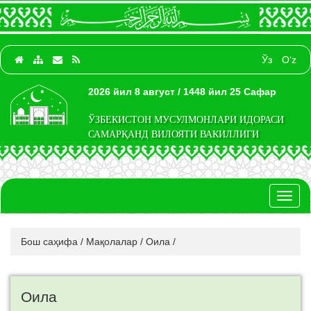
Ўз
O‘z
2026 йил 8 август / 1448 йил 25 Сафар
ЎЗБЕКИСТОН МУСУЛМОНЛАРИ ИДОРАСИ
САМАРҚАНД ВИЛОЯТИ ВАКИЛЛИГИ
Toggl
naviga
Бош саҳифа
/
Мақолалар
/
Оила
/
Оила