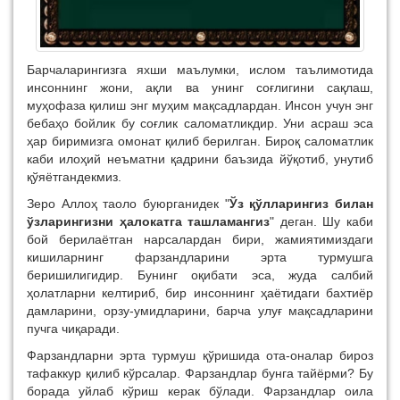
Барчаларингизга яхши маълумки, ислом таълимотида
инсоннинг жони, ақли ва унинг соғлигини сақлаш,
муҳофаза қилиш энг муҳим мақсадлардан. Инсон учун энг
бебаҳо бойлик бу соғлик саломатликдир. Уни асраш эса
ҳар биримизга омонат қилиб берилган. Бироқ саломатлик
каби илоҳий неъматни қадрини баъзида йўқотиб, унутиб
қўяётгандекмиз.
Зеро Аллоҳ таоло буюрганидек "
Ўз қўлларингиз билан
ўзларингизни ҳалокатга ташламангиз
" деган. Шу каби
бой берилаётган нарсалардан бири, жамиятимиздаги
кишиларнинг фарзандларини эрта турмушга
беришилигидир. Бунинг оқибати эса, жуда салбий
ҳолатларни келтириб, бир инсоннинг ҳаётидаги бахтиёр
дамларини, орзу-умидларини, барча улуғ мақсадларини
пучга чиқаради.
Фарзандларни эрта турмуш қўришида ота-оналар бироз
тафаккур қилиб кўрсалар. Фарзандлар бунга тайёрми? Бу
борада уйлаб кўриш керак бўлади. Фарзандлар оила