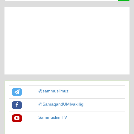
@sammuslimuz
@SamaqandUMIvakilligi
Sammuslim.TV