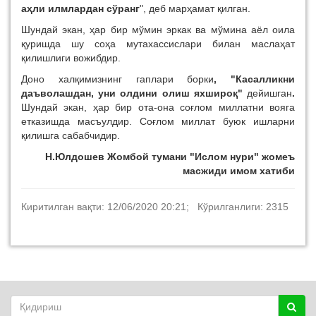
аҳли илмлардан сўранг
", деб марҳамат қилган.
Шундай экан, ҳар бир мўмин эркак ва мўмина аёл оила
қуришда шу соҳа мутахассислари билан маслаҳат
қилишлиги вожибдир.
Доно халқимизнинг гаплари борки
, "Касалликни
даъволашдан, уни олдини олиш яхшироқ"
дейишган
.
Шундай экан, ҳар бир ота-она соғлом миллатни вояга
етказишда масъулдир. Соғлом миллат буюк ишларни
қилишга сабабчидир.
Н.Юлдошев Жомбой тумани "Ислом нури" жомеъ
масжиди имом хатиби
Киритилган вақти: 12/06/2020 20:21; Кўрилганлиги: 2315