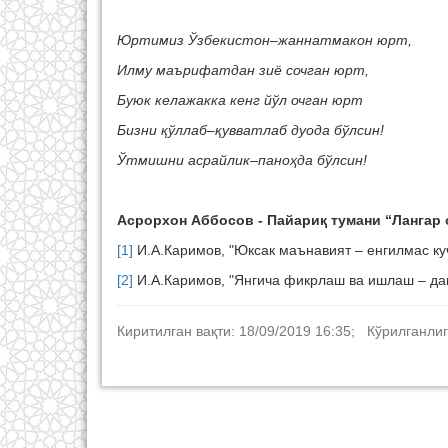
Юртимиз Ўзбекистон–жаннатмакон юрт,
Илму маърифатдан зиё сочган юрт,
Буюк келажакка кенг йўл очган юрт
Бизни
қў
ллаб–
қ
увватлаб дуода бўлсин!
Ў
тмишни асрайлик–пано
ҳ
да бўлсин!
Асрорхон Аббосов - Пайариқ тумани “Лангар
[1]
И.А.Каримов, "Юксак маънавият – енгилмас куч"
[2]
И.А.Каримов, "Янгича фикрлаш ва ишлаш – давр
Киритилган вақти: 18/09/2019 16:35; Кўрилганлиг