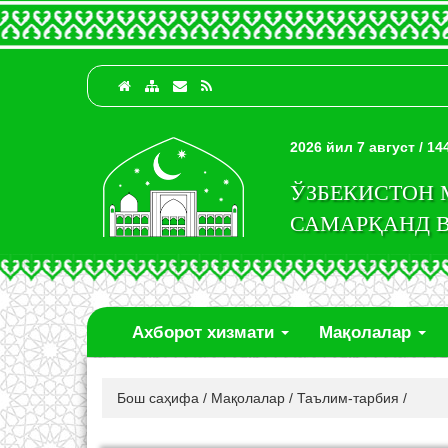
2026 йил 7 август / 1
ЎЗБЕКИСТОН
САМАРҚАНД 
Ахборот хизмати
Мақолалар
Бош саҳифа
/
Мақолалар
/
Таълим-тарбия
/