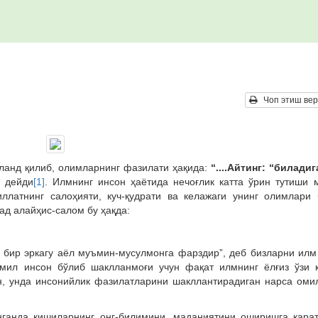
Чоп этиш вер
ланд қилиб, олимларнинг фазилати ҳақида:
“....Айтинг: “билади
-
дейди
[1]
. Илмнинг инсон ҳаётида нечоғлик катта ўрин тутиши 
ллатнинг салоҳияти, куч-қудрати ва келажаги унинг олимлари 
д алайҳис-салом бу ҳақда:
р бир эркагу аёл муъмин-мусулмонга фарздир”, деб бизларни ил
мил инсон бўлиб шаклланмоғи учун фақат илмнинг ёлғиз ўзи 
н, унда инсонийлик фазилатларини шакллантирадиган нарса оми
ганда кишиларнинг онг-билимини, маданиятини оширишга қарат