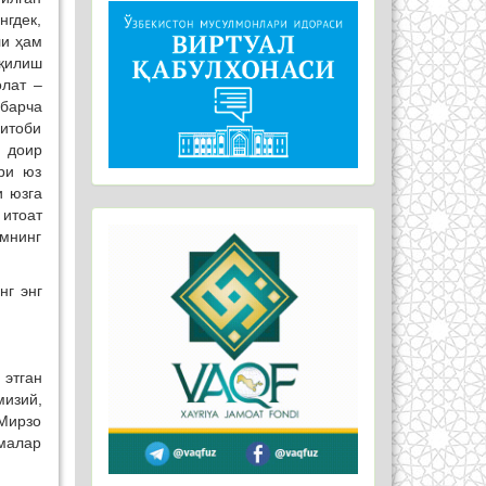
нгдек,
ли ҳам
қилиш
лат –
барча
итоби
 доир
ри юз
и юзга
итоат
лмнинг
нг энг
этган
мизий,
 Мирзо
малар