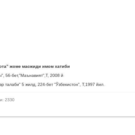
 ота” жоме масжиди имом хатиби
, 56-бет,"Маънавият",Т, 2008 й
 талаби" 5 жилд, 224-бет "Ўзбекистон", Т,1997 йил.
и: 2330