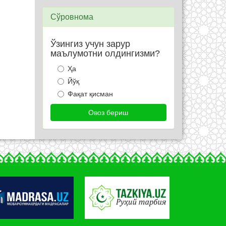
Сўровнома
Ўзингиз учун зарур
маълумотни олдингизми?
Ҳа
Йўқ
Фақат қисман