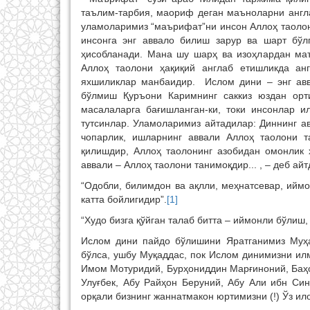
таълим-тарбия, маориф деган маъноларни англа
уламоларимиз “маърифат”ни инсон Аллоҳ таолон
инсонга энг аввало билиш зарур ва шарт бўл
ҳисобланади. Мана шу шарҳ ва изоҳлардан ма
Аллоҳ таолони ҳақиқий англаб етишликда ан
яхшиликлар манбаидир. Ислом дини – энг авв
бўлмиш Қуръони Каримнинг саккиз юздан орт
масалаларга бағишланган-ки, токи инсонлар 
тутсинлар. Уламоларимиз айтадилар: Диннинг а
чопарлик, ишларнинг аввали Аллоҳ таолони т
қилишдир, Аллоҳ таолонинг азобидан омонлик 
аввали – Аллоҳ таолони танимоқдир... , – деб айт
“Одобли, билимдон ва ақлли, меҳнатсевар, иймо
катта бойлигидир”.
[1]
“Худо бизга қўйган талаб битта – иймонли бўлиш
Ислом дини пайдо бўлишини Яратганимиз Муҳа
бўлса, ушбу Муқаддас, пок Ислом динимизни и
Имом Мотуридий, Бурҳониддин Марғиноний, Баҳ
Улуғбек, Абу Райҳон Беруний, Абу Али ибн С
орқали бизнинг жаннатмакон юртимизни (!) Ўз ил