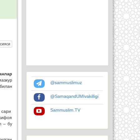
сияси
ганлар
мазкур
@sammuslimuz
билан
@SamaqandUMIvakilligi
Sammuslim.TV
м сари
кифоя
л – бу
илган