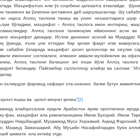
тади. Маърифатсиз илм ўз соҳибини ҳалокатга етаклайди. Шуни
и танимоғи ва ўзлигини англамоғи деб шарҳлашганлар. Шу сабаб
ган нарса Аллоҳ таолони таниш ва унинг неъматларига шукр 
ълум бўладики, маърифат – Аллоҳ таолога имон келтириш, жаҳо
гламасликдир. Аллоҳ таолони танимоқлик иймоннинг асли ва 
ало маърифат динидир. Ислом динининг асосий ва Муқаддас К
иқ ўринда, яъни уни еттидан бир қисми фақат илм мавзусига
илм сабабли ўзларида маърифат ҳосил қилсинлар ва эзгулик са
ввали имоннинг соғломлиги, илмнинг аввали мулойимлик ва офат
аниш, Аллоҳ таолони билишннг энг яхши йўли Аллоҳ таолога 
ҳидоят биландир. Пайғамбар саллоллоҳу алайҳи ва саллам: “И
дилар.
н-эътиқодли фарзанд нафақат ота-онанинг, балки бутун жамиятни
, ҳалол яшаш ва ҳалол меҳнат қилиш”
[2]
ммад алайҳиссалом орқали Арабистон ярим ороллигини ирода 
лму-фан, маърифат ила ривожланишини Имом Бухорий, Имом Тер
оуддин Нақшбандий, Муҳаммад Мусо Хоразмий, Аҳмад Фарғоний,
ино, Маҳмуд Замахшарий, Абу Муъийн Насафийлардек буюк алло
оҳий ҳикмати ила ихтиёр этди.