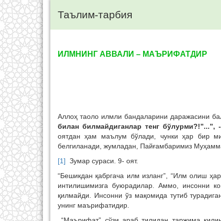
Таълим-тарбия
ИЛМНИНГ АВВАЛИ – МАЪРИФАТДИР
Аллоҳ таоло илмли бандаларини даражасини ба
билан билмайдиганлар тенг бўлурми?!”...”, 
оятдан ҳам маълум бўлади, чунки ҳар бир ми
белгиланади, жумладан, Пайғамбаримиз Муҳамма
[1]
Зумар сураси. 9- оят.
“Бешикдан қабргача илм изланг”, “Илм олиш ҳа
интилишимизга буюрадилар. Аммо, инсонни ко
қилмайди. Инсонни ўз мақомида тутиб турадига
унинг маърифатидир.
“Маърифат” сўзи араб тилидан таржима қилин