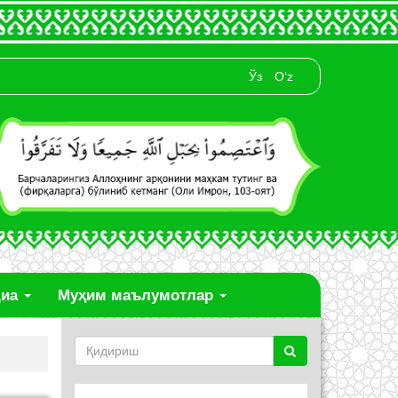
Ўз
O‘z
диа
Муҳим маълумотлар