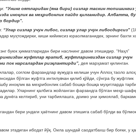
ди:
“Унинг оятларидан (яна бири) сизлар таскин топишингиз 
зда иноқлик ва меҳрибонлик пайдо қилганидир. Албатта, бу
р бордир”.
и:
“Улар сизлар учун либос, сизлар улар учун либосдирсиз”
(1
қадар муҳтождирки, киши кийимсиз юраолмаганидек, эрнинг бахти х
 энг буюк ҳикматларидан бири наслнинг давом этишидир. “Наҳл”
арингиздан жуфтлар яратиб, жуфтларингиздан сизлар учун
рни пок нарсалардан ризқлантирди”,
дея марҳамат қилинган
.
оилалар, соғлом фарзандлар вужудга келиши учун Аллоҳ таоло ало
инсидан бўлган жуфтга интилувчан қилиб қўйди, сўнгра бу жуфтлик
Ушбу иноқлик ва меҳрибонлик сабаб бошқа-бошқа муҳитларда тарб
ирадилар. Уларнинг қалбига жойланган фарзандга бўлган меҳр-шафқ
ла дунёга келтириб, уни тарбиялашга, доимо уни ҳимоялаб, баркам
гандан бери ундаги ҳаётнинг давом этишига сабаб бўлди ва бўлмо
вом этадиган ибодат йўқ. Оила шундай саодатбахш бир боғки, у ҳа