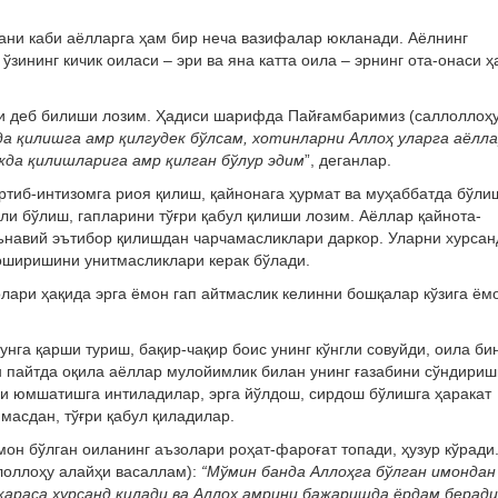
ани каби аёлларга ҳам бир неча вазифалар юкланади. Аёлнинг
зининг кичик оиласи – эри ва яна катта оила – эрнинг ота-онаси 
ри деб билиши лозим. Ҳадиси шарифда Пайғамбаримиз (саллоллоҳ
да қилишга амр қилгудек бўлсам, хотинларни Аллоҳ уларга аёлл
жда қилишларига амр қилган бўлур эдим
”, деганлар.
ртиб-интизомга риоя қилиш, қайнонага ҳурмат ва муҳаббатда бўли
али бўлиш, гапларини тўғри қабул қилиши лозим. Аёллар қайнота-
ънавий эътибор қилишдан чарчамасликлари даркор. Уларни хурсан
оширишини унитмасликлари керак бўлади.
ари ҳақида эрга ёмон гап айтмаслик келинни бошқалар кўзига ём
унга қарши туриш, бақир-чақир боис унинг кўнгли совуйди, оила би
 пайтда оқила аёллар мулойимлик билан унинг ғазабини сўндириш
тни юмшатишга интиладилар, эрга йўлдош, сирдош бўлишга ҳаракат
масдан, тўғри қабул қиладилар.
он бўлган оиланинг аъзолари роҳат-фароғат топади, ҳузур кўради
лоллоҳу алайҳи васаллам):
“Мўмин банда Аллоҳга бўлган имондан
 қараса хурсанд қилади ва Аллоҳ амрини бажаришда ёрдам беради