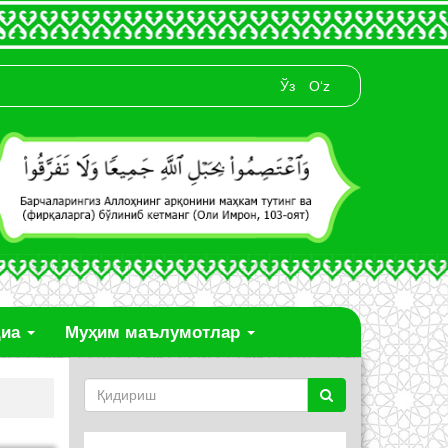
Ўз
O‘z
диа
Муҳим маълумотлар