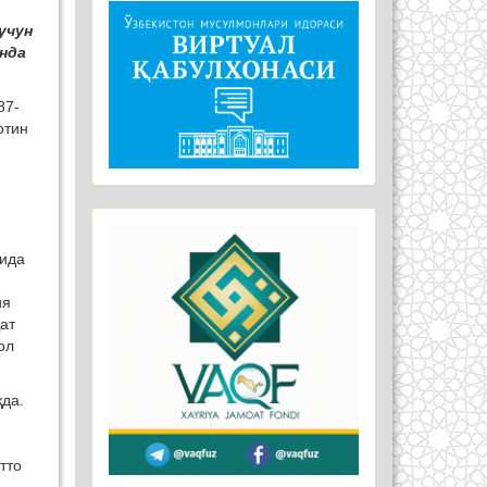
учун
нда
87-
отин
ҳида
ия
ат
ол
қда.
тто