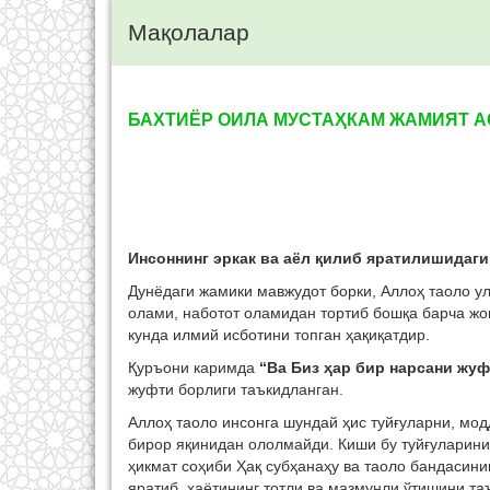
Мақолалар
БАХТИЁР ОИЛА МУСТАҲКАМ ЖАМИЯТ 
Инсоннинг эркак ва аёл қилиб яратилишидаги
Дунёдаги жамики мавжудот борки, Аллоҳ таоло у
олами, наботот оламидан тортиб бошқа барча жо
кунда илмий исботини топган ҳақиқатдир.
Қуръони каримда
“Ва Биз ҳар бир нарсани жуф
жуфти борлиги таъкидланган.
Аллоҳ таоло инсонга шундай ҳис туйғуларни, мод
бирор яқинидан ололмайди. Киши бу туйғуларини
ҳикмат соҳиби Ҳақ субҳанаҳу ва таоло бандасин
яратиб, ҳаётининг тотли ва мазмунли ўтишини т