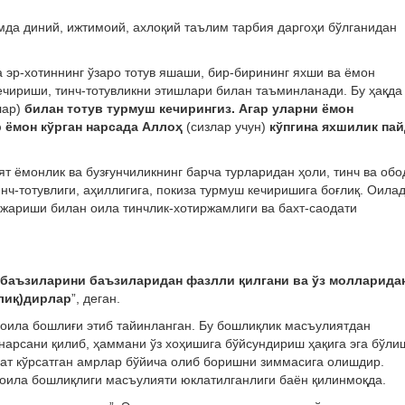
мда диний, ижтимоий, ахлоқий таълим тарбия даргоҳи бўлганидан
 эр-хотиннинг ўзаро тотув яшаши, бир-бирининг яхши ва ёмон
ечириши, тинч-тотувликни этишлари билан таъминланади. Бу ҳақда
лар)
билан тотув турмуш кечирингиз. Агар уларни ёмон
 ёмон кўрган нарсада Аллоҳ
(сизлар учун)
кўпгина яхшилик па
ят ёмонлик ва бузғунчиликнинг барча турларидан ҳоли, тинч ва обо
нч-тотувлиги, аҳиллигига, покиза турмуш кечиришига боғлиқ. Оила
ажариши билан оила тинчлик-хотиржамлиги ва бахт-саодати
баъзиларини баъзиларидан фазлли қилгани ва ўз молларида
лиқ)дирлар
”, деган.
 оила бошлиғи этиб тайинланган. Бу бошлиқлик масъулиятдан
 нарсани қилиб, ҳаммани ўз хоҳишига бўйсундириш ҳақига эга бўли
ат кўрсатган амрлар бўйича олиб боришни зиммасига олишдир.
 оила бошлиқлиги масъулияти юклатилганлиги баён қилинмоқда.