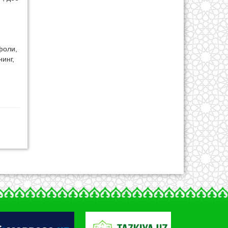
фоли,
инг,