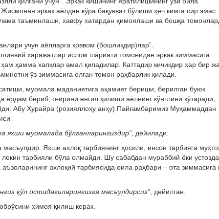
лли қилгани учун”. Эркак кишининг яратилишининг ўзи оила
Жисмонан эркак аёлдан кўра бақувват бўлиши ҳеч кимга сир эмас.
нлама таъминлаши, хавфу хатардан ҳимоялаши ва бошқа томонлар
анлари учун аёлларга қоввом (бошлиқдир)лар”.
молиявий харажатлар ислом шариати томонидан эркак зиммасига
 ҳам ҳамма халқлар амал қиладилар. Каттадир кичикдир ҳар бир жа
ъминотни ўз зиммасига олган томон раҳбарлик қилади.
ўрсатиши, муомала маданиятига аҳамият бериши, берилган буюк
а ёрдам бериб, оғирини енгил қилиши аёлнинг кўнглини кўтаради,
йди. Абу Ҳурайра (розияллоҳу анҳу) Пайғамбаримиз Муҳаммаддан
иси
га яхши муомалада бўлганларингиздир”
, дейилади.
 масъулдир. Яхши ахлоқ тарбиянинг ҳосили, инсон тарбияга муҳто
 лекин тарбияли бўла олмайди. Шу сабабдан мураббий ёки устозд
 аъзоларининг ахлоқий тарбиясида оила раҳбари – ота зиммасига 
ангиз қўл остидагиларингизга масъулдирсиз”
, дейилган.
 обрўсини ҳимоя қилиш керак.