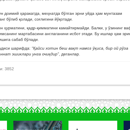
н доимий ҳаракатда, меҳнатда бўлган эрни уйда ҳам мунтазам
анг бўлиб қолади, соғлигини йўқотади.
тин ҳурматини, қадр-қимматини камайтирмайди. Балки, у ўзининг ва
кимсанинг мартабасини англаганини исбот этади. Бу ишлар ҳам эрин
ишига сабаб бўлади.
ҳадиси шарифда:
“Қайси хотин беш вақт намоз ўқиса, бир ой рўза
ннат эшиклари унга очиқдир”
, деганлар.
и: 3852