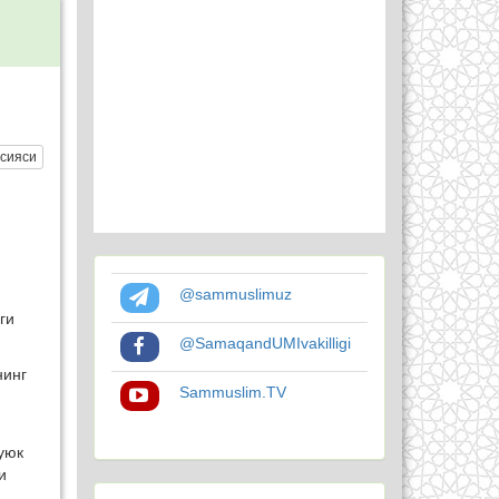
сияси
@sammuslimuz
ги
@SamaqandUMIvakilligi
нинг
Sammuslim.TV
уюк
и