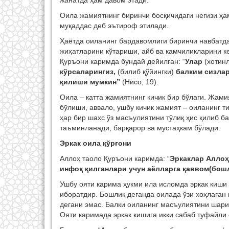
жанатда ҳам давом этади.
Оила жамиятнинг биринчи босқичидаги негизи ҳа
муқаддас деб эътироф этилади.
Ҳаётда оиланинг бардавомлиги биринчи навбатда
жиҳатларини кўтариши, айб ва камчиликларини к
Қуръони каримда бундай дейилган: “
Улар
(хотин
кўрсаларингиз,
(билиб қўйингки)
балким сизлар
қилиши мумкин”
(Нисо, 19).
Оила – катта жамиятнинг кичик бир бўлаги. Жами
бўлиши, аввало, ушбу кичик жамият – оиланинг ти
ҳар бир шахс ўз масъулиятини тўлиқ ҳис қилиб б
таъминланади, барқарор ва мустаҳкам бўлади.
Эркак оила қўрғони
Аллоҳ таоло Қуръони каримда: “
Эркаклар Аллоҳ
инфоқ қилганлари учун аёлларга қаввом(бош
Ушбу ояти карима ҳукми ила исломда эркак киши
иборатдир. Бошлиқ деганда оилада ўзи хоҳлаган
дегани эмас. Балки оиланинг масъулиятини шари
Ояти каримада эркак кишига икки сабаб туфайли