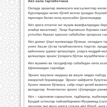
Аёл оила тартиботчиси
Оилада эркаклар зиммасига масъулиятлар юклаг
бурчларидан келин бўлиб келган кунидан бошлаб ў
яқинлари билан иноқ муносабат ўрнатишидир.
Аёл эрига итоатни энг муҳим вазифаларидан би
алайҳи васаллам):
“Агар бировнинг бировга саж
устидан берган ҳақнинг сабабидан эрларига са
Аёл доимо гўзал муомалада бўлиши, оиладаги та
унинг баъзи сўз ва талабчанлигига тоқатли, ирод
қайнонани ҳурмат қилишлари, уларга моддий-ма
қилишлари эрнинг ўзларига бўлган муҳаббатини 
Аёл муаммо ва тасодифлар сабабидан оила аъзол
кўринишидан сақлайди.
Эрнинг жаҳлини чиқариш ва жаҳли чиққан пайтда 
емирилиб бораверади. Эрнинг кайфияти бузулган
бунинг имкони бўлмаса, сабр-тоқат қилиб вазия
қиладилар. Аччиғланган эрнинг сўзларидан ранжи
Аёл – саронжом-сариштали, тадбиркор, ишбиларм
Бундай хотинлар пайғамбаримиз Муҳаммад (сал
эришган энг яхши нарса солиҳа аёл бўлиб, унга