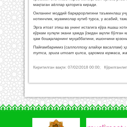
мақтаган аёллар қаторига киради.
Оиланинг моддий барқарорлигини таъминлаш учу
нотинчлик, муаммолар кутиб турса, у асабий, таж
Эрга итоат этиш ва унинг истагига кўра яшаш хо
кўркам хулқли экани ҳамда ўзидан ақлли бўлган 
ҳам бошқаларнинг муҳаббатини, ишончини қозон
Пайғамбаримиз (саллоллоҳу алайҳи васаллам) 
тутса, эрига итоат қилса, ҳаромга юрмаса, жа
Киритилган вақти: 07/02/2018 00:00; Кўрилганлиг