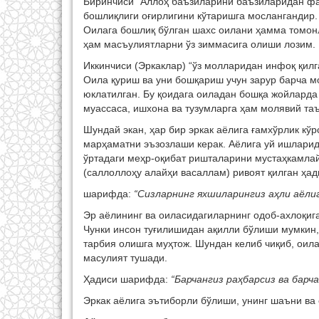
Биринчиси “Аллоҳ баъзиларини баъзиларидан фаз
бошлиқлиги оғирлигини кўтаришга мослангандир. 
Оилага бошлиқ бўлган шахс оилани ҳамма томо
ҳам масъулиятларни ўз зиммасига олиши лозим.
Иккинчиси (Эркаклар) “ўз молларидан инфоқ қилг
Оила қуриш ва уни бошқариш учун зарур барча 
юклатилган. Бу қоидага оиладан бошқа жойларда
муассаса, ишхона ва тузумларга ҳам молявий та
Шундай экан, ҳар бир эркак аёлига ғамхўрлик к
марҳаматни эъзозлаши керак. Аёлига уй ишларид
ўртадаги меҳр-оқибат ришталарини мустаҳкамла
(саллоллоҳу алайҳи васаллам) ривоят қилган ҳад
шарифда:
“Сизларнинг яхшиларингиз аҳли аёли
Эр аёлининг ва оиласидагиларнинг одоб-ахлоқига
Чунки инсон туғилишидан ақилли бўлиши мумкин,
тарбия олишга муҳтож. Шундан келиб чиқиб, оила
масулият тушади.
Ҳадиси шарифда:
“Барчангиз раҳбарсиз ва барч
Эркак аёлига эътиборли бўлиши, унинг шаъни ва