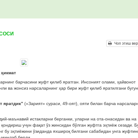
АСОСИ
Чоп этиш вер
 ҳикмат
ларнинг барчасини жуфт қилиб яратган. Инсоният олами, ҳайвонот
нли ва жонсиз нарсаларнинг ҳар бири жуфт қилиб яратилгани бугун
т яратдик”
(«Зарият» сураси, 49-оят), ояти билан барча нарсалар
дий-маънавий истакларни берганки, уларни на ота-онасидан ва на
 қондириш учун фақат ўз жинсидан бўлган жуфтга эҳтиёж сезади. Б
инг бу эҳтиёжини ўзиданда яхшироқ билгани сабабидан унга жуфтин
аъминлаб берди.