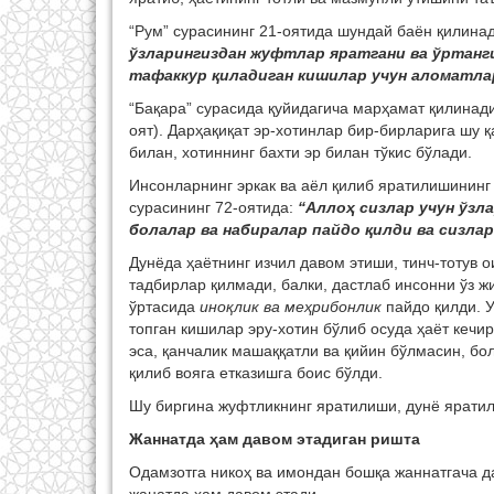
“Рум” сурасининг 21-оятида шундай баён қилина
ўзларингиздан жуфтлар яратгани ва ўртанги
тафаккур қиладиган кишилар учун аломатла
“Бақара” сурасида қуйидагича марҳамат қилинад
оят). Дарҳақиқат эр-хотинлар бир-бирларига шу 
билан, хотиннинг бахти эр билан тўкис бўлади.
Инсонларнинг эркак ва аёл қилиб яратилишининг
сурасининг 72-оятида:
“Аллоҳ сизлар учун ўзл
болалар ва набиралар пайдо қилди ва сизла
Дунёда ҳаётнинг изчил давом этиши, тинч-тотув 
тадбирлар қилмади, балки, дастлаб инсонни ўз ж
ўртасида
иноқлик ва меҳрибонлик
пайдо қилди. 
топган кишилар эру-хотин бўлиб осуда ҳаёт кеч
эса, қанчалик машаққатли ва қийин бўлмасин, бо
қилиб вояга етказишга боис бўлди.
Шу биргина жуфтликнинг яратилиши, дунё яратил
Жаннатда ҳам давом этадиган ришта
Одамзотга никоҳ ва имондан бошқа жаннатгача да