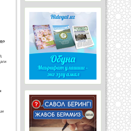
йдо
д
даги
н
ши