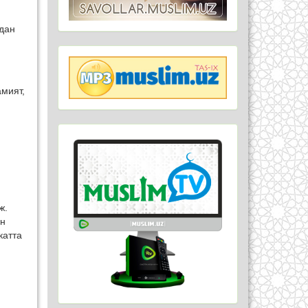
дан
мият,
ж.
ан
катта