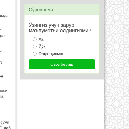
Сўровнома
ҳамда
Ўзингиз учун зарур
у
маълумотни олдингизми?
ари
Ҳа
Йўқ
ш,
Фақат қисман
д
он
носи
га,
.
 сўнг
”
, деб