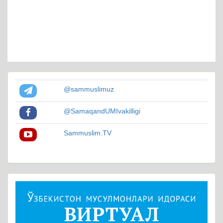
@sammuslimuz
@SamaqandUMIvakilligi
Sammuslim.TV