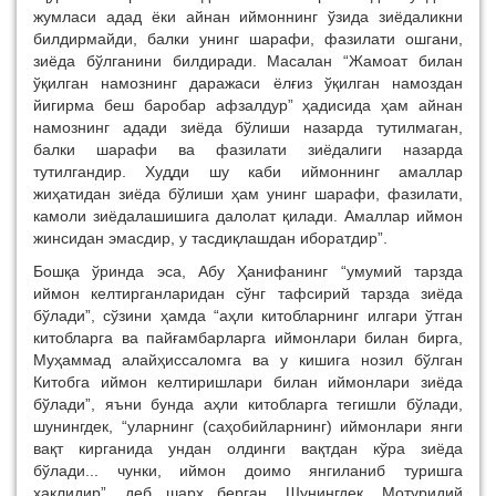
жумласи адад ёки айнан иймоннинг ўзида зиёдаликни
билдирмайди, балки унинг шарафи, фазилати ошгани,
зиёда бўлганини билдиради. Масалан “Жамоат билан
ўқилган намознинг даражаси ёлғиз ўқилган намоздан
йигирма беш баробар афзалдур” ҳадисида ҳам айнан
намознинг адади зиёда бўлиши назарда тутилмаган,
балки шарафи ва фазилати зиёдалиги назарда
тутилгандир. Худди шу каби иймоннинг амаллар
жиҳатидан зиёда бўлиши ҳам унинг шарафи, фазилати,
камоли зиёдалашишига далолат қилади. Амаллар иймон
жинсидан эмасдир, у тасдиқлашдан иборатдир”.
Бошқа ўринда эса, Абу Ҳанифанинг “умумий тарзда
иймон келтирганларидан сўнг тафсирий тарзда зиёда
бўлади”, сўзини ҳамда “аҳли китобларнинг илгари ўтган
китобларга ва пайғамбарларга иймонлари билан бирга,
Муҳаммад алайҳиссаломга ва у кишига нозил бўлган
Китобга иймон келтиришлари билан иймонлари зиёда
бўлади”, яъни бунда аҳли китобларга тегишли бўлади,
шунингдек, “уларнинг (саҳобийларнинг) иймонлари янги
вақт кирганида ундан олдинги вақтдан кўра зиёда
бўлади... чунки, иймон доимо янгиланиб туришга
ҳақлидир”, деб шарҳ берган. Шунингдек, Мотуридий