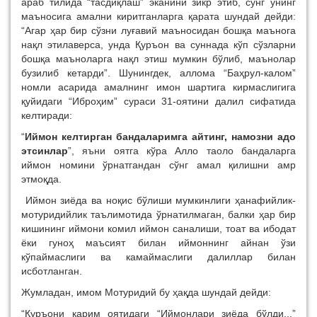
араб тилида “тасдиқлаш” эканини зикр этиб, сўнг унинг
маъносига амални киритганларга қарата шундай дейди:
“Агар ҳар бир сўзни луғавий маъносидан бошқа маънога
нақл этилаверса, унда Қуръон ва суннада кўп сўзларни
бошқа маъноларга нақл этиш мумкин бўлиб, маънолар
бузилиб кетарди”. Шунингдек, аллома “Баҳрул-калом”
номли асарида амалнинг имон шартига кирмаслигига
қуйидаги “Иброҳим” сураси 31-оятини далил сифатида
келтиради:
“
Иймон келтирган бандаларимга айтинг, намозни адо
этсинлар
”, яъни оятга кўра Алло таоло бандаларга
иймон номини ўрнатгандан сўнг амал қилишни амр
этмоқда.
Иймон зиёда ва ноқис бўлиши мумкинлиги ҳанафийлик-
мотуридийлик таълимотида ўрнатилмаган, балки ҳар бир
кишининг иймони комил иймон саналиши, тоат ва ибодат
ёки гуноҳ маъсият билан иймоннинг айнан ўзи
кўпаймаслиги ва камаймаслиги далиллар билан
исботланган.
Жумладан, имом Мотуридий бу ҳақда шундай дейди:
“Қуръони карим оятидаги “Иймонлари зиёда бўлди...”