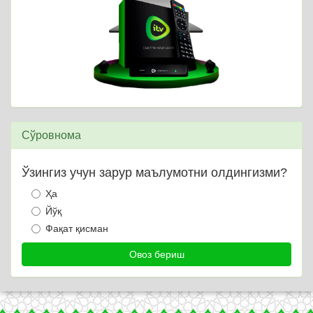
Сўровнома
Ўзингиз учун зарур маълумотни олдингизми?
Ҳа
Йўқ
Фақат қисман