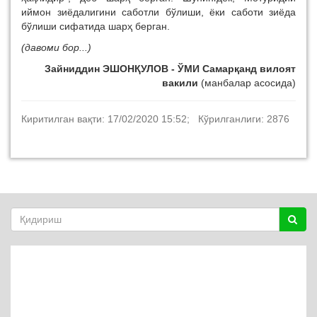
иймон зиёдалигини саботли бўлиши, ёки саботи зиёда
бўлиши сифатида шарҳ берган.
(давоми бор...)
Зайниддин ЭШОНҚУЛОВ - ЎМИ Самарқанд вилоят
вакили
(манбалар асосида)
Киритилган вақти: 17/02/2020 15:52; Кўрилганлиги: 2876