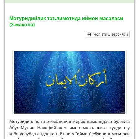
Мотуридийлик таълимотида иймон масаласи
(3-мақола)
Чоп этиш версияси
Мотуридийлик таълимотининг йирик намояндаси бўлмиш
Абул-Муъин Насафий ҳам имон масаласига худди шу
каби услубда ёндашган. Яъни у “иймон” сўзининг маъноси