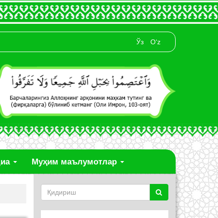
Ўз
O‘z
диа
Муҳим маълумотлар