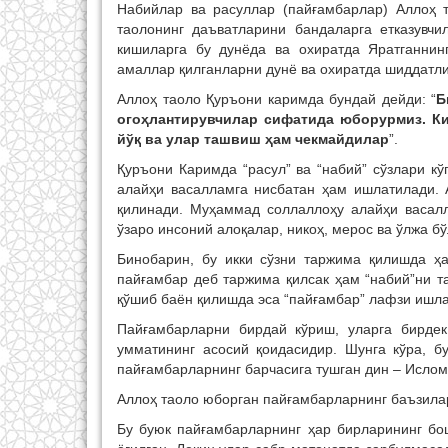
Набийлар ва расуллар (пайғамбарлар) Аллоҳ 
таолонинг даъватларини бандаларга етказувч
кишиларга бу дунёда ва охиратда Яратганнин
амаллар қилганларни дунё ва охиратда шиддатли
Аллоҳ таоло Қуръони каримда бундай дейди: “
Б
огоҳлантирувчилар сифатида юборурмиз. Ким
йўқ ва улар ташвиш ҳам чекмайдилар
”.
Қуръони Каримда “расул” ва “набий” сўзлари к
алайҳи васалламга нисбатан ҳам ишлатилади.
қилинади. Муҳаммад соллаллоҳу алайҳи васалла
ўзаро инсоний алоқалар, никоҳ, мерос ва ўлжа 
Бинобарин, бу икки сўзни таржима қилишда ҳ
пайғамбар деб таржима қилсак ҳам “набий”ни т
қўшиб баён қилишда эса “пайғамбар” лафзи ишла
Пайғамбарларни бирдай кўриш, уларга бирдек
умматининг асосий қоидасидир. Шунга кўра, б
пайғамбарларнинг барчасига тушган дин – Ислом
Аллоҳ таоло юборган пайғамбарларнинг баъзила
Бу буюк пайғамбарларнинг ҳар бирларининг бо