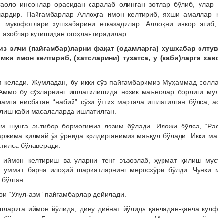
таоло инсонлар орасидан саралаб олинган зотлар бўлиб, улар 
илардир. Пайғамбарлар Аллоҳга имон келтириб, яхши амаллар қ
г мукофотлари хушхабарини етказадилар. Аллоҳни инкор этиб,
 азоблар кутишидан огоҳлантирадилар.
из элчи (пайғамбар)ларни фақат (одамларга) хушхабар элтув
ки имон келтириб, (хатоларини) тузатса, у (каби)ларга хав
ўп келади. Жумладан, бу икки сўз пайғамбаримиз Муҳаммад солл
 Аммо бу сўзларнинг ишлатилишида нозик маънолар борлиги мул
мга нисбатан “набий” сўзи ўттиз мартача ишлатилган бўлса, а
бўлиш каби масалаларда ишлатилган.
ам шунга эътибор бермоғимиз лозим бўлади. Иложи бўлса, “Рас
аржима қилмай ўз ўрнида қолдирганимиз маъқул бўлади. Икки м
тилса бўлаверади.
 иймон келтириш ва уларни тенг эъзозлаб, ҳурмат қилиш мус
у уммат барча илоҳий шариатларнинг меросхўри бўлди. Чунки 
 бўлган.
ри “Улул-азм” пайғамбарлар дейилади.
шларига иймон йўлида, дину диёнат йўлида қанчадан-қанча кул