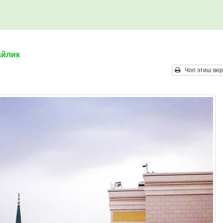
айлик
Чоп этиш вер