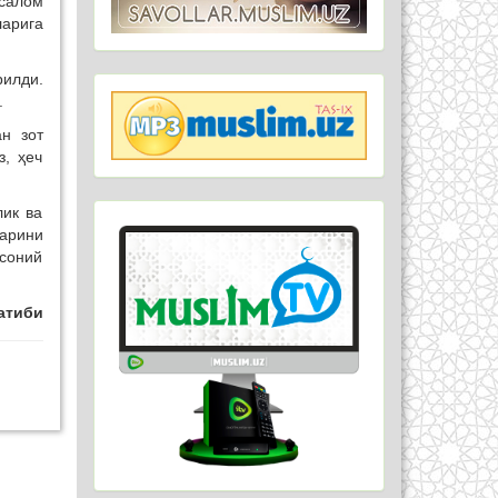
ссалом
ларига
рилди.
.
н зот
, ҳеч
лик ва
ларини
нсоний
атиби