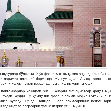
а шукурлар бўлсинки, У ўз фазли ила ҳалқимизга диндорлик бахти
ритларимиз тикланиб бормоқда. Жу жумладан, Аллоҳ таоло эъзо
арини ислом нуқтаи назаридан ўрганиш имкони туғилди.
г пайғамбарлар ҳақидаги энг ишонарли маълумотлар фақат муқ
м бўлди. Худди шу ҳақиқатни фаранг олими Морис Букайнинг “И
билса бўлади. Бундан ташқари, Ғарб олимларининг ислом тари
н тадқиқот ва асарларни ҳам келтириб ўтиш мумкин.