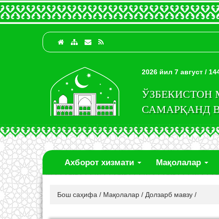
2026 йил 7 август / 1
ЎЗБЕКИСТОН
САМАРҚАНД 
Ахборот хизмати
Мақолалар
Бош саҳифа
/
Мақолалар
/
Долзарб мавзу
/