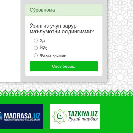
Сўровнома
Ўзингиз учун зарур
маълумотни олдингизми?
Ҳа
Йўқ
Фақат қисман