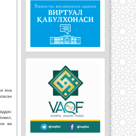
ни яна
злаган
аддас
нжил,
хи ва