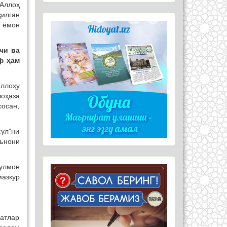
Аллоҳ
илган
 ёмон
чи ва
ф ҳам
аллоҳу
оҳаза
сосан,
ул”ни
аънони
улмон
мазкур
фатлар