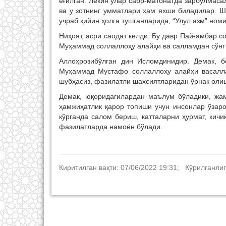
ёғилган. Лекин улар сабр-матонатда зарбулмаса
ва у зотнинг умматлари ҳам яхши биладилар. Ш
учраб қийин ҳолга тушганларида, “Улул азм” но
Ниҳоят, асри саодат келди. Бу давр Пайғамбар с
Муҳаммад соллаллоҳу алайҳи ва салламдан сўнг 
Аллоҳрозибўлган дин Исломдинидир. Демак, б
Муҳаммад Мустафо соллаллоҳу алайҳи васалла
шубҳасиз, фазилатли шахсиятларидан ўрнак олиш
Демак, юқоридагилардан маълум бўладики, жам
ҳамжиҳатлик қарор топиши учун инсонлар ўзар
кўрганда салом бериш, катталарни ҳурмат, кич
фазилатларда намоён бўлади.
Киритилган вақти: 07/06/2022 19:31; Кўрилганлиг