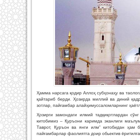
Ҳамма нарсага қодир Аллоҳ субҳонаҳу ва таолог
қайтариб берди. Ҳозирда миллий ва диний қад
зотлар, пайғамбар алайҳимуссаломларнинг ҳаётл
Ҳозирги замондаги илмий тадқиқотлардан сўн
китобимиз – Қуръони каримда эканлиги маълу
Таврот, Қуръон ва янги илм” китобидан ҳам 
пайғамбарлар фаолиятга доир обьектив ёритилга