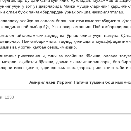
л бўлганлар. Бу ҳақиқатни кўпчилик, жумладан, Муҳаммад алайҳи
унинг учун у зот ўз даврларида Макка мушрикларининг қаршилик
мини олган буюк пайғамбарлардан ўрнак олишга чақириляптилар.
оллаллоҳу алайҳи ва саллам билан энг етук камолот чўққисига кўта
келадиган пайғамбар йўқ. У зот охирзамоннинг Пайғамбаридирлар
емалол айтаоламизки,
тақлид ва ўрнак олиш учун намуна бўлга
мдирлар. Пайғамбаримизга тақлид қилишдаги муваффақиятимиз
имиз ва у зотни қалбан севишимиздир.
иятнинг ривожланиши, тинч ва осойишта бўлиши, оилада тотув
о меҳрли, оқибатли бўлиши, доимо яхшилик қилишлари, бир-бир
икларни иззат қилиш, қариндошчилик ҳақларига риоя этиш каби и
Амириллаев Исроил Патачи тумани бош имом-х
и: 1233