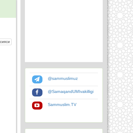
сияси
@sammuslimuz
@SamaqandUMIvakilligi
Sammuslim.TV