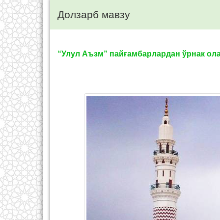
Долзарб мавзу
“Улул Аъзм” пайғамбарлардан ўрнак ол