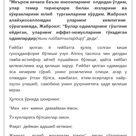
“Меърож кечаси баъзи инсонларнинг олдидан ўтдим,
улар темир тирноқлари билан юзларини ва
кўкракларини юлиб турганларини кўрдим. Жаброил
алайҳиссалломдан уларнинг кимлигини
сўраганимда, Жаброил: “Булар одамларнинг гўштини
ейдиган, уларнинг иффат-номусларини тўкадиган
одамлардир
(яъни ғийбатчилардир)
”,деди”.
Ғийбат қилган ё ғийбатга қулоқ солган киши
гуноҳданфориғ бўлиши учун Аллоҳ таолога чин дилдан
тавба-истиғфор айтиб пушаймон бўлиши, қайта ғийбат
қилмасликка аҳд қилиши зарур. Ғийбат қилган одамидан
эса кечирим сўраб, унинг розилигини олиши, агар у
оламдан ўтган бўлса, камбағал, етим-есирларга хайр-
эҳсон улашиб, савобини унинг руҳониятига ҳадя қилиши
керак.
Ҳулоса ўрнида шоирнинг:
“Мен хеч кимни демайман ёмон,
Ўз кунларига бўлсинлар омон.
Фақат дейман адашиб кетманг,
Жаннат қолиб, жаҳаннам томон”, деган сўзларини