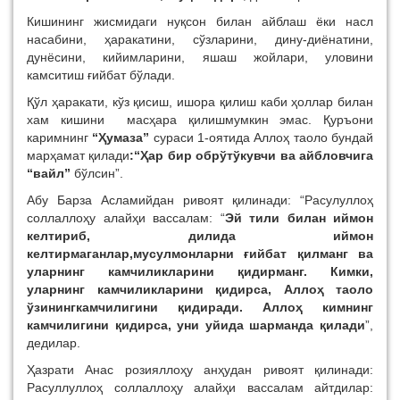
Кишининг жисмидаги нуқсон билан айблаш ёки насл
насабини, ҳаракатини, сўзларини, дину-диёнатини,
дунёсини, кийимларини, яшаш жойлари, уловини
камситиш ғийбат бўлади.
Қўл ҳаракати, кўз қисиш, ишора қилиш каби ҳоллар билан
хам кишини масҳара қилишмумкин эмас. Қуръони
каримнинг
“Ҳумаза”
сураси 1-оятида Аллоҳ таоло бундай
марҳамат қилади
:“Ҳар бир обрўтўкувчи ва айбловчига
“вайл”
бўлсин”.
Абу Барза Асламийдан ривоят қилинади: “Расулуллоҳ
соллаллоҳу алайҳи вассалам: “
Эй тили билан иймон
келтириб, дилида иймон
келтирмаганлар,мусулмонларни ғийбат қилманг ва
уларнинг камчиликларини қидирманг. Кимки,
уларнинг камчиликларини қидирса, Аллоҳ таоло
ўзинингкамчилигини қидиради. Аллоҳ кимнинг
камчилигини қидирса, уни уйида шарманда қилади
”,
дедилар.
Ҳазрати Анас розияллоҳу анҳудан ривоят қилинади:
Расуллуллоҳ соллаллоҳу алайҳи вассалам айтдилар: