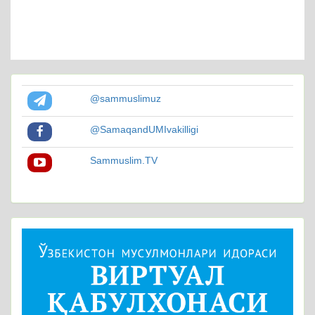
@sammuslimuz
@SamaqandUMIvakilligi
Sammuslim.TV