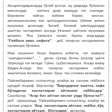
Аксариятдавраларда бўлиб қолсак, шу даврада бўлмаган
кимнингдир хаётига доир мавзуда гап очилади.
Бировнинг кийган кийими борми, минган
автомашинасими ёки қилганданғиллама тўйими қизғин
муҳокама қилинади. Билиб, билмай кимлардандир
эшитган гапларимиз аосида ўзганинг ҳаётини муҳокама
қиламиз. Яна ўзимизга таскин бериш мақсадида
“Ғийбати эмас, сифати”
, - деб, гапирган гапларимизни
оқламоқчи бўламиз.
Икки кишининг боши бирикса албатта, гап мавзуси
“эшитдингизми?.....” деган сўзлар билан ўзгалар ҳаёти
тўғрисида гап кетади. Гуёки, суҳбатлашишга бошқа мавзу
йўқдек.Аслида биз гапирган гапларимиз ғийбат
эканлигини биламиз, лекин буни тан олгимиз келмайди.
Пайғамбаримиз соллаллоҳу алайҳи ва саллам ғийбатга
шундай таъриф берганлар:
“Биродаринг эшитса, хафа
бўладиган хислатларни айтишинг ғийбатдир
”.
Саҳобалар:
“Агар биз айтган хислат унда бўлса-чи?”
,
деб сўрашганда, Пайғамбаримиз соллаллоҳу алайҳи ва
саллам уларга: “
Бор хислатларни айтсанг, ғийбат, йўқ
хислатларни айтсанг, бўҳтондир
”, деганлар.