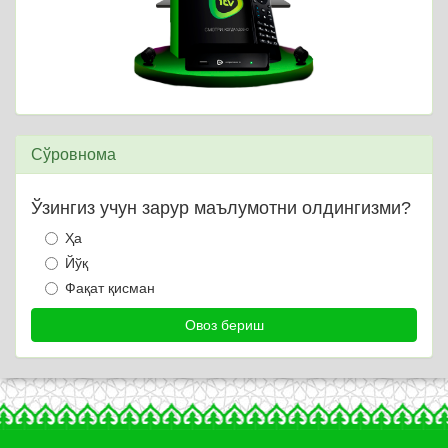
Сўровнома
Ўзингиз учун зарур маълумотни олдингизми?
Ҳа
Йўқ
Фақат қисман