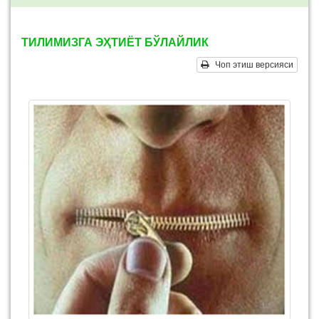
ТИЛИМИЗГА ЭҲТИЁТ БЎЛАЙЛИК
Чоп этиш версияси