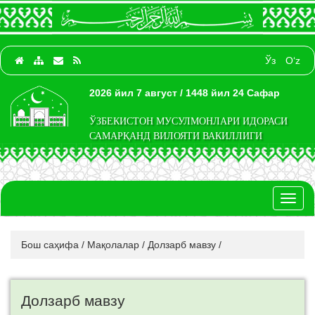
Ўз
O‘z
2026 йил 7 август / 1448 йил 24 Сафар
ЎЗБЕКИСТОН МУСУЛМОНЛАРИ ИДОРАСИ
САМАРҚАНД ВИЛОЯТИ ВАКИЛЛИГИ
Toggl
naviga
Бош саҳифа
/
Мақолалар
/
Долзарб мавзу
/
Долзарб мавзу