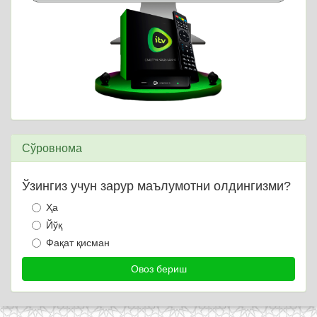
Сўровнома
Ўзингиз учун зарур маълумотни олдингизми?
Ҳа
Йўқ
Фақат қисман