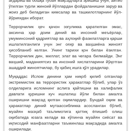
ағдариш ва бошқа тубан мақсадларга эришиш учун, айтиб
ўтилган турли жиноий йўллардан фойдаланишни зарур ва
жоиз деб биладиган кимсалар ва ташкилотларнинг йўл-
йўриғидан иборат.
Террорчилик ҳеч қачон эзгуликка қаратилган эмас,
аксинча ҳар доим диний ва инсоний меъёрлар,
умуминсоний қадриятлар ва аҳлоқий фазилатларга қарши
ишлатилганлиги учун энг оғир ва ваҳшиёна жиноят
ҳисобланиб келган. Унинг тарихи қон билан ёзилган.
Террорчилик дин, миллат, элат ва чегара билмайди. Энг
ваҳший, маданиятсиз ва инсоний хислатларини йўқотган
ашаддий жиноятчилар, бу қабиҳ ишга қўл урадилар.
Муқаддас Ислом динини ҳам ниқоб қилиб олганлар
экстремистик ва террористик ҳаракатлар бўлиб, улар ўз
олдиларига исломнинг аслига қайтишни ва халифалик
давлати қуришни куч ишлатиш йўли билан амалга
оширишни мақсад қилган оқимлардир. Бундай оқим ва
ҳаракатлар диний мутаассибликка асосланган бўлиб,
муайян мазҳаб таълимотига қаттиқ ёпишиб олиш
оқибатида юзага келади ва кўпинча муайян сиёсат ва
иқтисодий манфаатларни таъминлаш мақсадида амалга
оширилади.