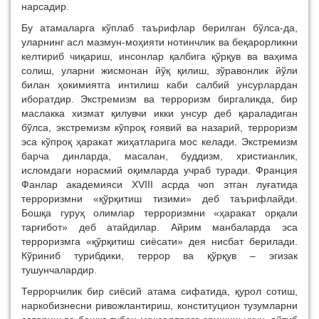
нарсадир.
Бу атамаларга кўплаб таърифлар берилган бўлса-да,
уларнинг асл мазмун-моҳияти нотинчлик ва беқарорликни
келтириб чиқариш, инсонлар қалбига қўрқув ва ваҳима
солиш, уларни жисмонан йўқ қилиш, зўравонлик йўли
билан ҳокимиятга интилиш каби салбий унсурлардан
иборатдир. Экстремизм ва терроризм биргаликда, бир
маслакка хизмат қилувчи икки унсур деб қараладиган
бўлса, экстремизм кўпроқ ғоявий ва назарий, терроризм
эса кўпроқ ҳаракат жиҳатларига мос келади. Экстремизм
барча динларда, масалан, буддизм, христианлик,
исломдаги норасмий оқимларда учраб туради. Франция
Фанлар академияси XVIII асрда чоп этган луғатида
терроризмни «қўрқитиш тизими» деб таърифлайди.
Бошқа гуруҳ олимлар терроризмни «ҳаракат орқали
тарғибот» деб атайдилар. Айрим манбаларда эса
терроризмга «қўрқитиш сиёсати» дея нисбат берилади.
Кўриниб турибдики, террор ва қўрқув – эгизак
тушунчалардир.
Террорчилик бир сиёсий атама сифатида, қурол сотиш,
наркобизнесни ривожлантириш, конституцион тузумларни