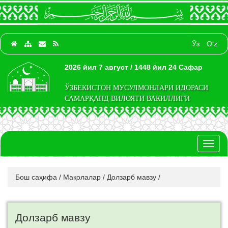
Ўз
O‘z
2026 йил 7 август / 1448 йил 24 Сафар
ЎЗБЕКИСТОН МУСУЛМОНЛАРИ ИДОРАСИ
САМАРҚАНД ВИЛОЯТИ ВАКИЛЛИГИ
Toggl
naviga
Бош саҳифа
/
Мақолалар
/
Долзарб мавзу
/
Долзарб мавзу