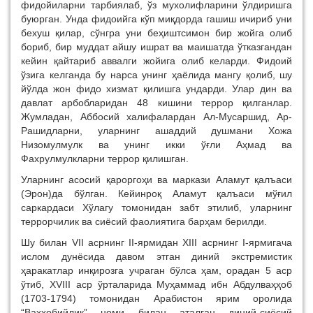
фидойиларни тарбиялаб, ўз мухолифларини ўлдиришга
буюрган. Унда фидоийга кўп миқдорда гашиш ичириб уни
бехуш қилар, сўнгра уни беҳиштсимон бир жойга олиб
бориб, бир муддат айшу ишрат ва маишатда ўтказгандан
кейин қайтариб аввалги жойига олиб келарди. Фидоий
ўзига келганда бу нарса унинг ҳаёлида мангу қолиб, шу
йўлда жон фидо хизмат қилишга ундарди. Улар дин ва
давлат арбобларидан 48 кишини террор қилганлар.
Жумладан, Аббосий халифалардан Ал-Мусаршид, Ар-
Рашидларни, уларнинг ашаддий душмани Хожа
Низомулмулк ва унинг икки ўғли Аҳмад ва
Фахрулмулкларни террор қилишган.
Уларнинг асосий қароргоҳи ва маркази Аламут қалъаси
(Эрон)да бўлган. Кейинроқ Аламут қалъаси мўғил
саркардаси Хўлагу томонидан забт этилиб, уларнинг
террорчилик ва сиёсий фаолиятига барҳам берилди.
Шу билан VII асрнинг II-ярмидан XIII асрнинг I-ярмигача
ислом дунёсида давом этган диний экстремистик
ҳаракатлар инқирозга учраган бўлса ҳам, орадан 5 аср
ўтиб, XVIII аср ўрталарида Муҳаммад ибн Абдулваҳҳоб
(1703-1794) томонидан Арабистон ярим оролида
“Ваҳҳобийлик” номи билан аталган диний-сиёсий