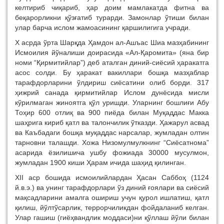
келтириб чиқариб, ҳар доим мамлакатда фитна ва
беқарорликни қўзғатиб турарди. Замонлар ўтиши билан
улар барча ислом жамоасининг қаршилигига учради.
X асрда ўрта Шарқда Ҳамдон ал-Ашъас Шиа мазҳабининг
Исмоилия йўналиши доирасида «Ал-Қаромита» (яна бир
номи “Қирмитийлар”) деб аталган диний-сиёсий ҳаракатга
асос солди. Бу ҳаракат вакиллари бошқа мазҳаблар
тарафдорларини ўлдириш сиёсатини олиб борди. 317
ҳижрий санада қирмитийлар Ислом дунёсида мисли
кўрилмаган жиноятга қўл уришди. Уларнинг бошлиғи Абу
Тоҳир 600 отлиқ ва 900 пиёда билан Муқаддас Макка
шаҳрига кириб қатл ва талончилик ўтказди. Ҳажарул асвад
ва Каъбадаги бошқа муқаддас нарсалар, жумладан олтин
тарновни талашди. Хожа Низомулмулкнинг “Сиёсатнома”
асарида ёзилишича ушбу фожиада 30000 мусулмон,
жумладан 1900 киши Ҳарам ичида шаҳид қилинган.
XII аср бошида исмоилийлардан Ҳасан Саббоҳ (1124
й.в.э.) ва унинг тарафдорлари ўз диний ғоялари ва сиёсий
мақсадларини амалга ошириш учун қурол ишлатиш, қатл
қилиш, йўлтўсарлик, террорчиликдан фойдаланиб келган.
Улар гашиш (гиёҳвандлик моддаси)ни қўллаш йўли билан