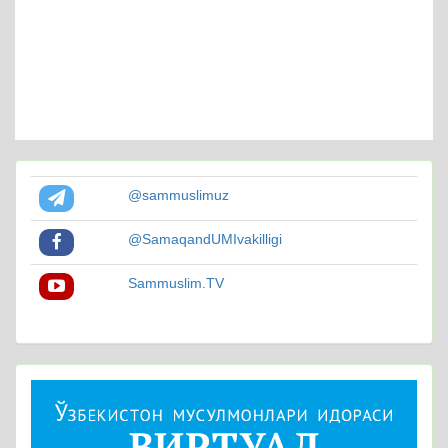
@sammuslimuz
@SamaqandUMIvakilligi
Sammuslim.TV