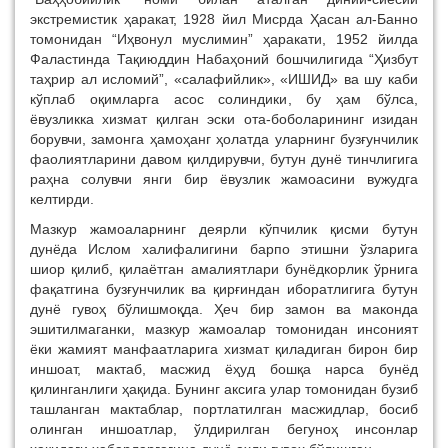
экстремистик ҳаракат, 1928 йил Мисрда Ҳасан ал-Банно
томонидан “Иҳвонул муслимин” ҳаракати, 1952 йилда
Фаластинда Тақиюддин Набаҳоний бошчилигида “Ҳизбут
таҳрир ал исломий”, «салафийлик», «ИШИД» ва шу каби
кўплаб оқимларга асос солиндики, бу ҳам бўлса,
ёвузликка хизмат қилган эски ота-боболарининг изидан
борувчи, замонга ҳамоҳанг ҳолатда уларнинг бузғунчилик
фаолиятларини давом қилдирувчи, бутун дунё тинчлигига
раҳна солувчи янги бир ёвузлик жамоасини вужудга
келтирди.
Мазкур жамоаларнинг деярли кўпчилик қисми бутун
дунёда Ислом халифалигини барпо этишни ўзларига
шиор қилиб, қилаётган амалиятлари бунёдкорлик ўрнига
фақатгина бузғунчилик ва қирғиндан иборатлигига бутун
дунё гувоҳ бўлишмоқда. Ҳеч бир замон ва маконда
эшитилмаганки, мазкур жамоалар томонидан инсоният
ёки жамият манфаатларига хизмат қиладиган бирон бир
иншоат, мактаб, масжид ёҳуд бошқа нарса бунёд
қилинганлиги ҳақида. Бунинг аксига улар томонидан бузиб
ташланган мактаблар, портлатилган масжидлар, босиб
олинган иншоатлар, ўлдирилган бегуноҳ инсонлар