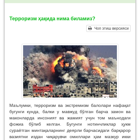
Терроризм ҳақида нима биламиз?
Чоп этиш версияси
Маълумки, терроризм ва экстремизм балолари нафақат
бугунги кунда, балки у мавжуд бўлган барча замон ва
маконларда инсоният ва жамият учун том маънодаги
фожиа бўлиб келган. Бугунги нотинчликлар ҳукм
сураётган минтақаларнинг деярли барчасидаги барқарор
вазиятни издан чиқарувчи омиллари ҳам мазкур икки