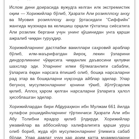
Ислом дини доирасида вужудга келган илк экстремистик
оқим — Хорижийлар бўлиб, Ҳазрати Али розияллоҳу анҳу
ва Муовия розияллоҳу анҳу ўртасидаги “Сиффийн”
жангида музокара ва келишиш орқали тўхтатиш сиёсатига
Али розилик бергани учун унинг қўшинидан унга қарши
ажралиб чиққан гуруҳдир.
Хорижийларнинг дастлабки вакиллари саҳровий араблар
бўлиб, илм-маърифатдан йироқ, лекин ўзларини
диндорликнинг чўққисига чиққанлик даъвосини қилувчи
шахслар эди. Уларнинг илми бўлмаганлиги сабабли,
ўзларига ёққан нарсага ёпишиб олиб, бошқа нарсаларни
рад этар ва бошқаларни нуқсонда айблар эдилар. Улар
бегуноҳ мусулмонларнинг қонини тўкиб, йўлтўсарлик
қилиб, Аллоҳ ҳаром қилган нарсаларни ўзларига ҳалол
ҳисоблашган эдилар.
Хорижийлардан бири Абдураҳмон ибн Мулжам 661 йилда
хулафои рошидийнларнинг тўртинчиси Ҳазрати Али ибн
Абу Толибни ярадор қилиб ўлдирди. Хорижийлар
умавийлар ва аббосийлар халифалигига қарши уруш
олиб бориб, жуда кўп мусулмонларнинг ўлимига сабаб
бўлди. Улар давлат учун ҳар доим катта муаммоларни