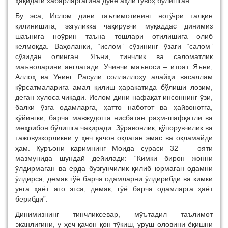
ҳақидаги хабарларгагина дунё аҳли гувоҳ бўлишган.
Бу эса, Ислом дини таълимотининг нотўғри талқин
қилинишига, эзгуликка чақирувчи муқаддас динимиз
шаънига ноўрин таъна тошлари отилишига олиб
келмоқда. Ваҳоланки, “ислом” сўзининг ўзаги “салом”
сўзидан олинган. Яъни, тинчлик ва саломатлик
маъноларини англатади. Учинчи маъноси – итоат. Яъни,
Аллоҳ ва Унинг Расули соллаллоҳу алайҳи васаллам
кўрсатмаларига амал қилиш ҳаракатида бўлиши лозим,
деган хулоса чиқади. Ислом дини нафақат инсоннинг ўзи,
балки ўзга одамларга, ҳатто наботот ва ҳайвонотга,
қўйингки, барча мавжудотга нисбатан раҳм-шафқатли ва
меҳрибон бўлишга чақиради. Зўравонлик, қўпорувчилик ва
тажовузкорликни у ҳеч қачон оқлаган эмас ва оқламайди
ҳам. Қуръони каримнинг Моида сураси 32 — ояти
мазмунида шундай дейилади: “Кимки бирон жонни
ўлдирмаган ва ерда бузғунчилик қилиб юрмаган одамни
ўлдирса, демак гўё барча одамларни ўлдирибди ва кимки
унга ҳаёт ато этса, демак, гўё барча одамларга ҳаёт
берибди”.
Динимизнинг тинчликсевар, мўътадил таълимот
эканлигини, у ҳеч қачон қон тўкиш, уруш оловини ёқишни