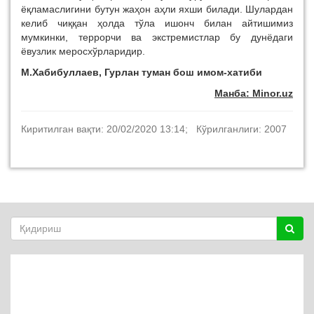
ёқламаслигини бутун жаҳон аҳли яхши билади. Шулардан
келиб чиққан ҳолда тўла ишонч билан айтишимиз
мумкинки, террорчи ва экстремистлар бу дунёдаги
ёвузлик меросхўрларидир.
М.Хабибуллаев, Гурлан туман бош имом-хатиби
Манба: Minor.uz
Киритилган вақти: 20/02/2020 13:14; Кўрилганлиги: 2007