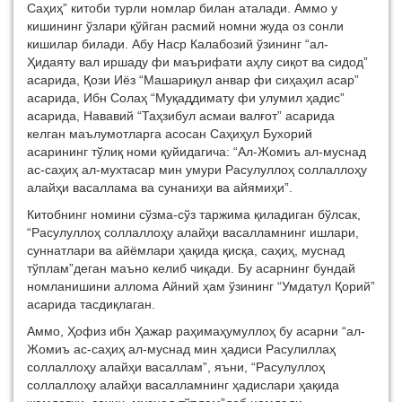
Саҳиҳ” китоби турли номлар билан аталади. Аммо у
кишининг ўзлари қўйган расмий номни жуда оз сонли
кишилар билади. Абу Наср Калабозий ўзининг “ал-
Ҳидаяту вал иршаду фи маърифати аҳлу сиқот ва сидод”
асарида, Қози Иёз “Машариқул анвар фи сиҳаҳил асар”
асарида, Ибн Солаҳ “Муқаддимату фи улумил ҳадис”
асарида, Нававий “Таҳзибул асмаи валғот” асарида
келган маълумотларга асосан Саҳиҳул Бухорий
асарининг тўлиқ номи қуйидагича: “Ал-Жомиъ ал-муснад
ас-саҳиҳ ал-мухтасар мин умури Расулуллоҳ соллаллоҳу
алайҳи васаллама ва сунаниҳи ва айямиҳи”.
Китобнинг номини сўзма-сўз таржима қиладиган бўлсак,
“Расулуллоҳ соллаллоҳу алайҳи васалламнинг ишлари,
суннатлари ва айёмлари ҳақида қисқа, саҳиҳ, муснад
тўплам”деган маъно келиб чиқади. Бу асарнинг бундай
номланишини аллома Айний ҳам ўзининг “Умдатул Қорий”
асарида тасдиқлаган.
Аммо, Ҳофиз ибн Ҳажар раҳимаҳумуллоҳ бу асарни “ал-
Жомиъ ас-саҳиҳ ал-муснад мин ҳадиси Расулиллаҳ
соллаллоҳу алайҳи васаллам”, яъни, “Расулуллоҳ
соллаллоҳу алайҳи васалламнинг ҳадислари ҳақида