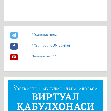
@sammuslimuz
@SamaqandUMIvakilligi
Sammuslim.TV