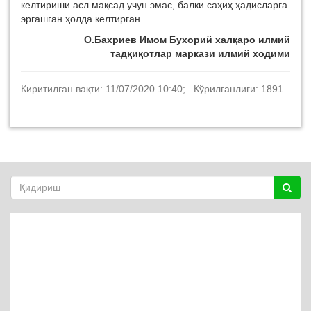
келтириши асл мақсад учун эмас, балки саҳиҳ ҳадисларга
эргашган ҳолда келтирган.
О.Бахриев Имом Бухорий халқаро илмий
тадқиқотлар маркази илмий ходими
Киритилган вақти: 11/07/2020 10:40; Кўрилганлиги: 1891