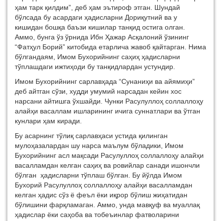
ҳам тарк қилдим”, деб ҳам эътироф этган. Шундай
бўлсада бу асардаги ҳадисларни Дориқутний ва у
кишидан бошқа баъзи кишилар танқид остига олган.
Аммо, бунга ўз ўрнида Ибн Ҳажар Асқалоний ўзининг
“Фатҳул Борий” китобида етарлича жавоб қайтарган. Нима
бўлгандаям, Имом Бухорийнинг саҳиҳ ҳадисларни
тўплашдаги ижтиҳоди бу танқидлардан устундир.
Имом Бухорийнинг сарлавҳада “Сунаниҳи ва айямиҳи”
деб айтган сўзи, худди умумий нарсадан кейин хос
нарсани айтишга ўхшайди. Чунки Расулуллоҳ соллаллоҳу
алайҳи васаллам ишларининг ичига суннатлари ва ўтган
кунлари ҳам киради.
Бу асарнинг тўлиқ сарлавҳаси устида қилинган
мулоҳазалардан шу нарса маълум бўладики, Имом
Бухорийнинг асл мақсади Расулуллоҳ соллаллоҳу алайҳи
васалламдан келган саҳиҳ ва ровийлар санади ишончли
бўлган ҳадисларни тўплаш бўлган. Бу йўлда Имом
Бухорий Расулуллоҳ соллаллоҳу алайҳи васалламдан
келган ҳадис сўз ё феъл ёки иқрор бўлиш жиҳатидан
бўлишини фарқламаган. Аммо, унда мавқуф ва муаллақ
ҳадислар ёки саҳоба ва тобеъинлар фатволарини