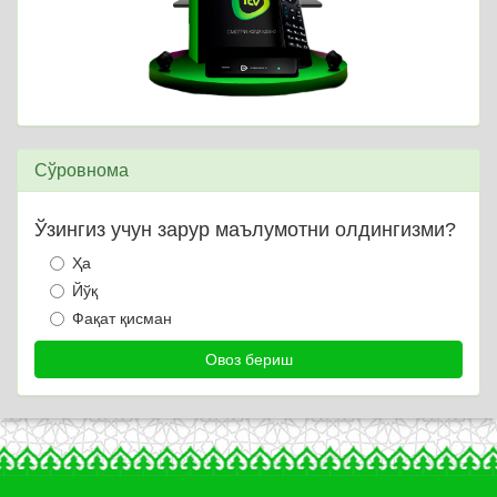
Сўровнома
Ўзингиз учун зарур маълумотни олдингизми?
Ҳа
Йўқ
Фақат қисман