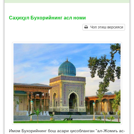
Саҳиҳул Бухорийнинг асл номи
Чоп этиш версияси
Имом Бухорийнинг бош асари ҳисобланган “ал-Жомиъ ас-