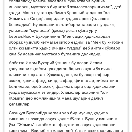
соллаллоҳу алайҳи васаллам суннатлари бўйича
ишонарли, мухтасар бир китоб жамласаларингиз-чи”, деб
қолди. Мана шу гап қалбимга ўрнашиб қолди ва “ал-
Жомиъ ас-Саҳиҳ” асаридаги ҳадисларни тўплашни
бошладим”. Бу воқеанинг эътиборли тарафи шундаки,
устозлари “мухтасар” (қисқа) деган сўзга урғу
берган.Имом Бухорийнинг:“Мен саҳиҳ ҳадислардан
иборат, чўзилиб кетмаган китоб ёздим” ва “Мен бу китобни
олти юз мингта ҳадис ичидан туздим” деб айтган сўзлари
ҳам бу асарнинг мухтасар бўлганига далилдир.
Албатта Имом Бухорий ўзининг бу асари Ислом
қонунлари эҳтиёжи тушадиган барча соҳани ўз ичига
олишини хоҳлаган. Ҳақиқатдан ҳам бу асар тафсир,
ақоид, ҳадис, фиқҳ, сияр, сафар, фитналар, қиёматнинг
белгилари, одоб-ахлоқ, фазилатларга оид ҳадисларни
ўзида мужассам этгандир. Уламолар асарнинг “ал-
Жомиъ” деб номланишига мана шуларни далил
қиладилар.
Саҳиҳул Бухорийда келган ҳар бир муснад ҳадис у
кишининг наздида саҳиҳ ҳадис бўлган. Буни у кишининг
ўзи: “Жомиъ” китобимга фақатгина саҳиҳ ҳадисларни
киритдим. Чўзилиб кетмасин деб, баъзи саҳиҳ ҳадисларни