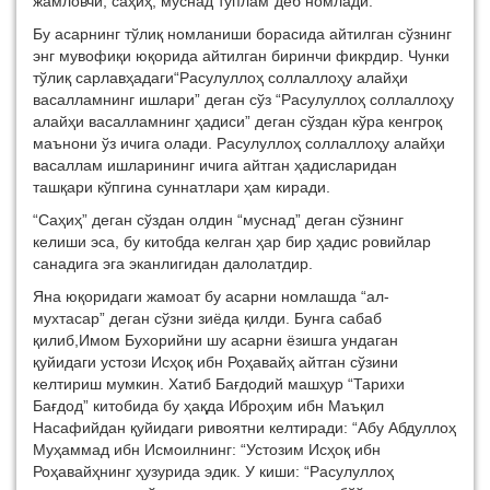
жамловчи, саҳиҳ, муснад тўплам”деб номлади.
Бу асарнинг тўлиқ номланиши борасида айтилган сўзнинг
энг мувофиқи юқорида айтилган биринчи фикрдир. Чунки
тўлиқ сарлавҳадаги“Расулуллоҳ соллаллоҳу алайҳи
васалламнинг ишлари” деган сўз “Расулуллоҳ соллаллоҳу
алайҳи васалламнинг ҳадиси” деган сўздан кўра кенгроқ
маънони ўз ичига олади. Расулуллоҳ соллаллоҳу алайҳи
васаллам ишларининг ичига айтган ҳадисларидан
ташқари кўпгина суннатлари ҳам киради.
“Саҳиҳ” деган сўздан олдин “муснад” деган сўзнинг
келиши эса, бу китобда келган ҳар бир ҳадис ровийлар
санадига эга эканлигидан далолатдир.
Яна юқоридаги жамоат бу асарни номлашда “ал-
мухтасар” деган сўзни зиёда қилди. Бунга сабаб
қилиб,Имом Бухорийни шу асарни ёзишга ундаган
қуйидаги устози Исҳоқ ибн Роҳавайҳ айтган сўзини
келтириш мумкин. Хатиб Бағдодий машҳур “Тарихи
Бағдод” китобида бу ҳақда Иброҳим ибн Маъқил
Насафийдан қуйидаги ривоятни келтиради: “Абу Абдуллоҳ
Муҳаммад ибн Исмоилнинг: “Устозим Исҳоқ ибн
Роҳавайҳнинг ҳузурида эдик. У киши: “Расулуллоҳ