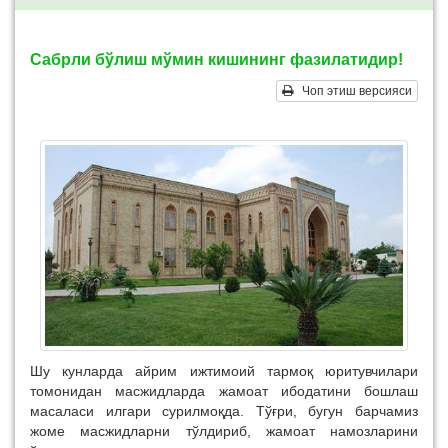
Сабрли бўлиш мўмин кишининг фазилатидир!
Чоп этиш версияси
Шу кунларда айрим ижтимоий тармоқ юритувчилари
томонидан масжидларда жамоат ибодатини бошлаш
масаласи илгари сурилмоқда. Тўғри, бугун барчамиз
жоме масжидларни тўлдириб, жамоат намозларини