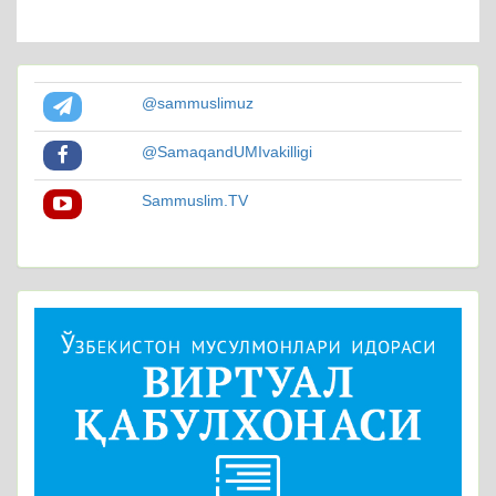
@sammuslimuz
@SamaqandUMIvakilligi
Sammuslim.TV