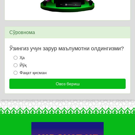
Сўровнома
Ўзингиз учун зарур маълумотни олдингизми?
Ҳа
Йўқ
Фақат қисман