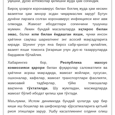
ўқишни, дуою илтижолар қилишни жуда ҳам соғиндик.
Бироқ ҳозирги коронавирус билан боғлиқ жуда ҳам кескин
вазиятни ҳам зинҳор эсдан чиқармаслик зарур! Бутун
дунёни ларзага солган коронавирус инфекцияси кенг авж
олмоқда. Жамоат ибодатлари соғинчини тушуниш
мумкин. Лекин бундай масалаларда
эҳтирос билан
эмас,
балки
илм билан ёндашган яхши,
чунки инсон
ҳаётини сақлаш шариатнинг энг асосий мақсадларига
киради. Шунинг учун яна бироз сабр-қаноат қилайлик,
вазият яхши томонга ўзгариши учун дуо-ю тазарруларда
бардавом бўлайлик.
Хабарингиз бор,
Республика махсус
комиссияси
қарори
билан фуқаролар саломатлиги ва
ҳаётини асраш мақсадида, жамоат жойлари, хусусан,
ошхоналар, кафелар, жамоат транспортлари фаолияти,
жамоавий тадбирлар, тўйю томошалар
вақтинча
тўхтатилди.
Шу жумладан, масжидларда
жамоат бўлиб ибодат қилиш ҳам тўхтади.
Маълумки, Ислом динимизда бундай ҳолатда ҳар бир
киши иш бошилар ва шифокорлар кўрсатмаларига қатъий
риоя этишлари зарур. Ушбу касалликнинг олдини олиш