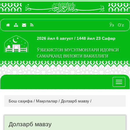
Ўз
O‘z
2026 йил 6 август / 1448 йил 23 Сафар
ЎЗБЕКИСТОН МУСУЛМОНЛАРИ ИДОРАСИ
САМАРҚАНД ВИЛОЯТИ ВАКИЛЛИГИ
Toggl
naviga
Бош саҳифа
/
Мақолалар
/
Долзарб мавзу
/
Долзарб мавзу