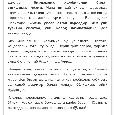
дамларни
бирдамлик
,
ҳамфикрлик билан
енгишимиз
лозим
.
Мана шундай синовли дамларда
одамларни чалғитиш, уларнинг орасига фитна солиш ва
норозилик кайфиятини урчитиш гуноҳ. Бир ҳадиси
шарифда:
“Фитна ухлаб ётган нарсадир, ким уни
тўзитиб уйғотса, уни Аллоҳ лаънатласин”,
деб
таъкидланади.
Биз ишонамизки, халқимиз бу ўрнатилган тартиб-
қоидаларни тўғри тушунади, турли фитналарга, ҳар-хил
ножўя чақириқларга
берилмайди
. Бошга келган
синовларни сабр-қаноат, чекловга итоат ила ёруғ кунларга
умид билан енгиб ўтади, инша Аллоҳ.
Шундай экан, вазият барқарорлашгунга қадар бугунги
вақтимизнинг қадрига етиб, Қуръон тиловати, илм-
маърифат билан шуғулланиш, зикру тасбиҳлар каби эзгу
ва савоб амаллар билан машғул бўлишимиз айни
муддаодир.
Илоҳим, коронавирус аталмиш хасталик тезда даф
бўлсин. Аллоҳ таоло беморларга шифо берсин. Юртимиз
масжидлари яна жамоатлар ила қоим бўлсин!