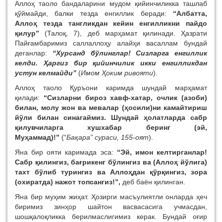
Аллоҳ таоло бандаларини мудом қийинчиликка ташлаб
қўймайди, балки тезда енгиллик беради:
“Албатта,
Аллоҳ тезда тангликдан кейин енгилликни пайдо
қилур”
(Талоқ, 7), деб марҳамат қилинади. Ҳазрати
Пайғамбаримиз саллаллоҳу алайҳи васаллам бундай
деганлар:
“Хурсанд бўлинглар! Сизларга енгиллик
келди. Ҳаргиз бир қийинчилик икки енгилликдан
устун келмайди”
(
Имом Ҳоким ривояти
).
Аллоҳ таоло Қуръони каримда шундай марҳамат
қилади:
“Сизларни бироз хавф-хатар, очлик (азоби)
билан, молу жон ва мевалар (ҳосили)ни камайтириш
йўли билан синагаймиз. Шундай ҳолатларда сабр
қилувчиларга хушхабар беринг (эй,
Муҳаммад)!”
(“
Бақара” сураси, 155-оят
).
Яна бир ояти каримада эса:
“Эй, имон келтирганлар!
Сабр қилингиз, бағрикенг бўлингиз ва (Аллоҳ йўлига)
тахт бўлиб турингиз ва Аллоҳдан қўрқингиз, зора
(охиратда) нажот топсангиз!”,
деб баён қилинган.
Яна бир муҳим жиҳат. Ҳозирги масъулиятли онларда ҳеч
биримиз зинҳор шайтон васвасасига учмасдан,
шошқалоқликка берилмаслигимиз керак. Бундай оғир