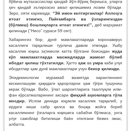
бўйича мутахассислар қандай йўл-йўриқ беришса, уларга
ҳеч қандай эътирозсиз амал қилишимиз лозим бўлади.
Зеро, ояти каримада:
“Эй имон келтирганлар! Аллоҳга
итоат этингиз, Пайғамбарга ва ўзларингиздан
(бўлмиш) бошлиқларга итоат этингиз!”,
деб марҳамат
қилинади (“Нисо” сураси 59 оят).
Хабарингиз бор, дунё мамлакатларида коронавирус
касаллиги тарқалиши турлича давом этмоқда. Ушбу
касаллик юқиш эҳтимоли катта бўлгани боисидан
жуда
кўп мамлакатларда масжидларда жамоат бўлиб
ибодат қилиш тўхтатилди.
Ҳатто
ҳаж
ва
умра
каби улуғ
ибодатлар ҳам дунё мамлакатлари учун
бекор қилинди.
Эпидемиологик мураккаб вазиятда карантиннинг
кескинлашуви ҳақидаги қарорларни ҳам тўғри тушуниш
керак бўлади. Вабо, ўлат шароитларига тааллуқли илм-
фан кўрсатмаларининг аксари
фиқҳий аҳкомларга тўла
мосдир.
Ислом динида юқумли касаллик тарқалиб, у
ердаги киши сабр қилса ва бошқа жойга бориб
касалликнинг ўзгаларга юқишига сабабчи бўлмаса, унга
улуғ савоблар битилиши баён этилгани бежиз эмас,
албатта.