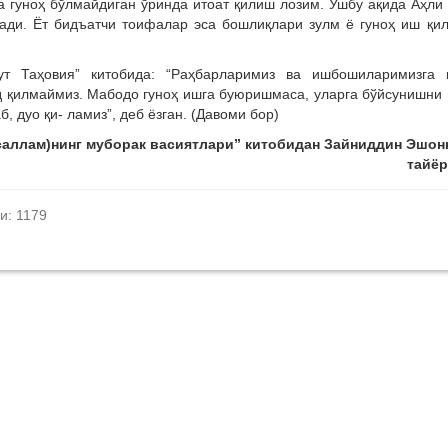
а гуноҳ бўлмайдиган ўринда итоат қилиш лозим. Ушбу ақида Аҳли
ади. Ёт бидъатчи тоифалар эса бошлиқлари зулм ё гуноҳ иш қи
ут Таҳовия” китобида: “Раҳбарларимиз ва ишбошиларимизга 
ад қилмаймиз. Мабодо гуноҳ ишга буюришмаса, уларга бўйсунишни
, дуо қи- ламиз”, деб ёзган. (Давоми бор)
саллам)нинг муборак васиятлари” китобидан Зайниддин Эшон
тайёр
и: 1179