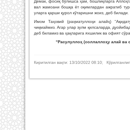
Демак, фосиқ бўлишса ҳам, бошлиқларга Аллоҳг
вал жамоани бошқа ёт оқимлардан ажратиб тур
уларга қарши қурол кўтаришни жоиз, деб билади.
Имом Таҳовий (раҳматуллоҳи алайҳ) “Ақидат
чиқмаймиз. Агар улар зулм қилсаларда, дуойиб
деб биламиз ва ҳақларига яхшилик ва офият сўраб
“Расулуллоҳ (соллаллоҳу алай ва 
Киритилган вақти: 13/10/2022 08:10; Кўрилганлиг