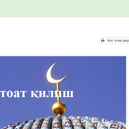
Чоп этиш вер