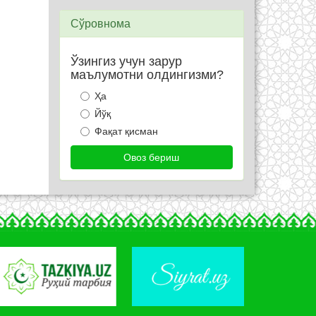
Сўровнома
Ўзингиз учун зарур
маълумотни олдингизми?
Ҳа
Йўқ
Фақат қисман