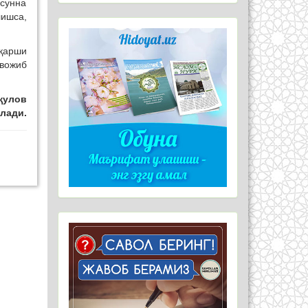
 сунна
лишса,
қарши
 вожиб
қулов
лади.