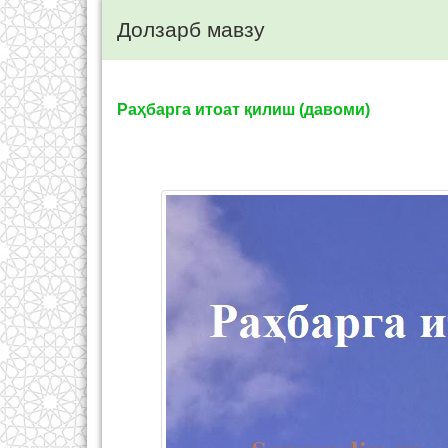
Долзарб мавзу
Раҳбарга итоат қилиш (давоми)