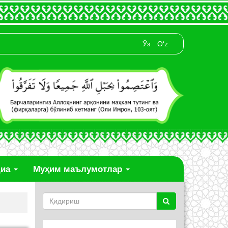
Ўз
O‘z
диа
Муҳим маълумотлар