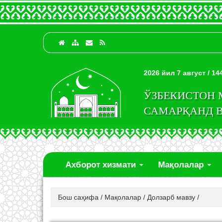
2026 йил 7 август / 1
ЎЗБЕКИСТОН
САМАРҚАНД 
Ахборот хизмати
Мақолалар
Бош саҳифа
/
Мақолалар
/
Долзарб мавзу
/