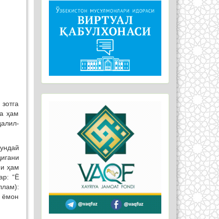
 зотга
да ҳам
далил-
бундай
дигани
ни ҳам
ар: “Ё
ллам):
а ёмон