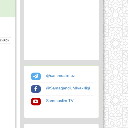
сияси
@sammuslimuz
@SamaqandUMIvakilligi
Sammuslim.TV