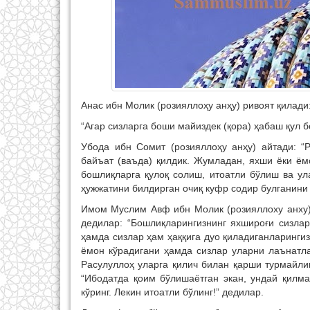
Анас ибн Молик (розияллоҳу анҳу) ривоят қилад
“Агар сизларга боши майиздек (қора) ҳабаш қул б
Убода ибн Сомит (розияллоҳу анҳу) айтади: “Р
байъат (ваъда) қилдик. Жумладан, яхши ёки ём
бошлиқларга қулоқ солиш, итоатли бўлиш ва ул
ҳужжатини билдирган очиқ куфр содир булганини к
Имом Муслим Авф ибн Молик (розияллоху анху)д
дедилар: “Бошлиқларингизнинг яхшироғи сизлар
ҳамда сизлар ҳам ҳаққига дуо қиладиганларинги
ёмон кўрадигани ҳамда сизлар уларни лаънатла
Расулуллоҳ уларга қилич билан қарши турмайли
“Ибодатда қоим бўлишаётган экан, ундай қилма
кўринг. Лекин итоатли бўлинг!” дедилар.