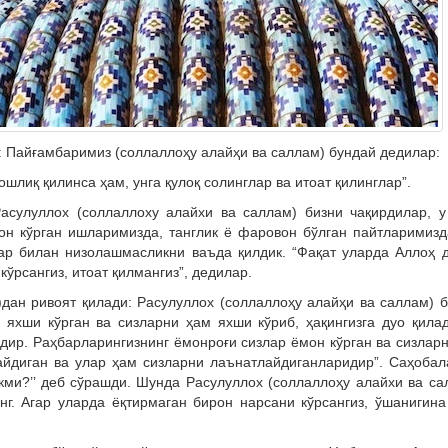
и: Пайғамбаримиз (соллаллоҳу алайҳи ва саллам) бундай дедилар:
ошлиқ қилинса ҳам, унга қулоқ солинглар ва итоат қилинглар”.
асулуллох (соллаллоху алайхи ва саллам) бизни чақирдилар, у
он кўрган ишларимизда, танглик ё фаровон бўлган пайтларимиз
ар билан низолашмасликни ваъда қилдик. “Фақат уларда Аллоҳ 
ўрсангиз, итоат қилмангиз”, дедилар.
ан ри­воят қилади: Расулуллох (соллаллоҳу алайҳи ва саллам) 
 яхши кўрган ва сизларни ҳам яхши кўриб, ҳақингизга дуо қила
здир. Раҳбарларингизнинг ёмонроғи сизлар ёмон кўрган ва сизлар
йдиган ва улар ҳам сизларни лаънатлайдиганларидир”. Саҳобал
кми?’’ деб сўрашди. Шунда Расулуллох (соллаллоҳу алайхи ва са
нг. Агар уларда ёқтирмаган бирон нарсани кўрсангиз, ўшанигин