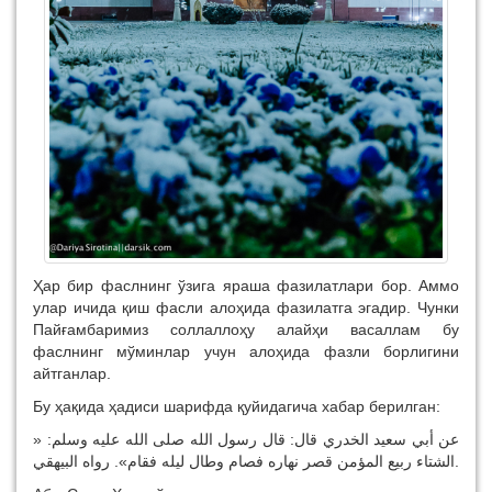
Ҳар бир фаслнинг ўзига яраша фазилатлари бор. Аммо
улар ичида қиш фасли алоҳида фазилатга эгадир. Чунки
Пайғамбаримиз соллаллоҳу алайҳи васаллам бу
фаслнинг мўминлар учун алоҳида фазли борлигини
айтганлар.
Бу ҳақида ҳадиси шарифда қуйидагича хабар берилган:
عن أبي سعيد الخدري قال: قال رسول الله صلى الله عليه وسلم: «
الشتاء ربيع المؤمن قصر نهاره فصام وطال ليله فقام». رواه البيهقي.