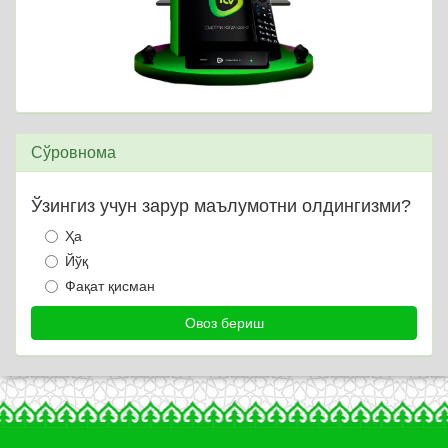
Сўровнома
Ўзингиз учун зарур маълумотни олдингизми?
Ҳа
Йўқ
Фақат қисман