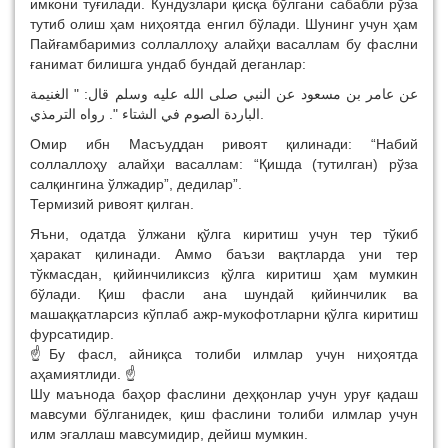
имкони туғилади. Кундузлари қисқа бўлгани сабабли рўза
тутиб олиш ҳам ниҳоятда енгил бўлади. Шунинг учун ҳам
Пайғамбаримиз соллаллоҳу алайҳи васаллам бу фаслни
ғанимат билишга ундаб бундай деганлар:
عن عامر بن مسعود عن النبي صلى الله عليه وسلم قال: " الغنيمة
الباردة الصوم في الشتاء ". رواه الترمذي.
Омир ибн Масъуддан ривоят қилинади: “Набий
соллаллоҳу алайҳи васаллам: “Қишда (тутилган) рўза
салқингина ўлжадир”, дедилар”.
Термизий ривоят қилган.
Яъни, одатда ўлжани қўлга киритиш учун тер тўкиб
ҳаракат қилинади. Аммо баъзи вақтларда уни тер
тўкмасдан, қийинчиликсиз қўлга киритиш ҳам мумкин
бўлади. Қиш фасли ана шундай қийинчилик ва
машаққатларсиз кўплаб ажр-мукофотларни қўлга киритиш
фурсатидир.
☝️Бу фасл, айниқса толиби илмлар учун ниҳоятда
аҳамиятлиди. ☝️
Шу маънода баҳор фаслини деҳқонлар учун уруғ қадаш
мавсуми бўлганидек, қиш фаслини толиби илмлар учун
илм эгаллаш мавсумидир, дейиш мумкин.