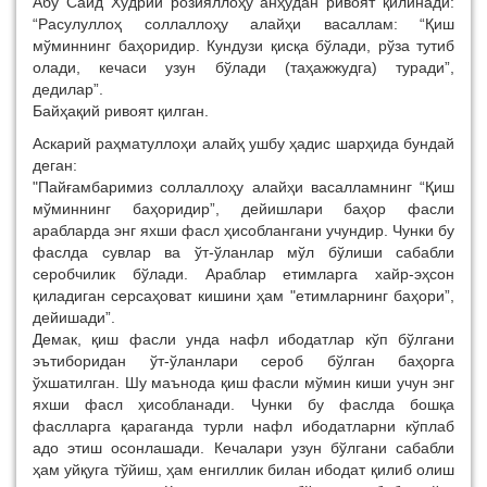
Абу Саид Худрий розияллоҳу анҳудан ривоят қилинади:
“Расулуллоҳ соллаллоҳу алайҳи васаллам: “Қиш
мўминнинг баҳоридир. Кундузи қисқа бўлади, рўза тутиб
олади, кечаси узун бўлади (таҳажжудга) туради”,
дедилар”.
Байҳақий ривоят қилган.
Аскарий раҳматуллоҳи алайҳ ушбу ҳадис шарҳида бундай
деган:
"Пайғамбаримиз соллаллоҳу алайҳи васалламнинг “Қиш
мўминнинг баҳоридир”, дейишлари баҳор фасли
арабларда энг яхши фасл ҳисоблангани учундир. Чунки бу
фаслда сувлар ва ўт-ўланлар мўл бўлиши сабабли
серобчилик бўлади. Араблар етимларга хайр-эҳсон
қиладиган серсаҳоват кишини ҳам "етимларнинг баҳори”,
дейишади”.
Демак, қиш фасли унда нафл ибодатлар кўп бўлгани
эътиборидан ўт-ўланлари сероб бўлган баҳорга
ўхшатилган. Шу маънода қиш фасли мўмин киши учун энг
яхши фасл ҳисобланади. Чунки бу фаслда бошқа
фаслларга қараганда турли нафл ибодатларни кўплаб
адо этиш осонлашади. Кечалари узун бўлгани сабабли
ҳам уйқуга тўйиш, ҳам енгиллик билан ибодат қилиб олиш