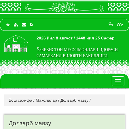
Ўз
O‘z
2026 йил 8 август / 1448 йил 25 Сафар
ЎЗБЕКИСТОН МУСУЛМОНЛАРИ ИДОРАСИ
САМАРҚАНД ВИЛОЯТИ ВАКИЛЛИГИ
Toggl
naviga
Бош саҳифа
/
Мақолалар
/
Долзарб мавзу
/
Долзарб мавзу