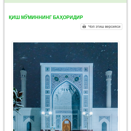
ҚИШ МЎМИННИНГ БАҲОРИДИР
Чоп этиш версияси