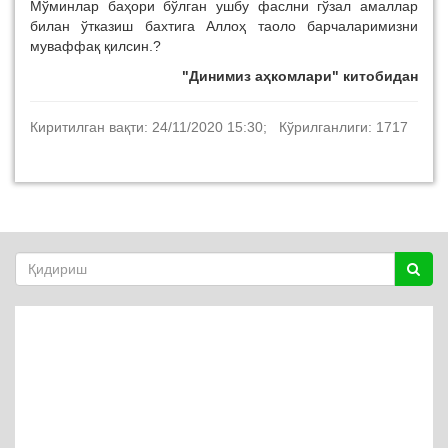
Мўминлар баҳори бўлган ушбу фаслни гўзал амаллар
билан ўтказиш бахтига Аллоҳ таоло барчаларимизни
муваффақ қилсин.?
"Динимиз аҳкомлари" китобидан
Киритилган вақти: 24/11/2020 15:30; Кўрилганлиги: 1717