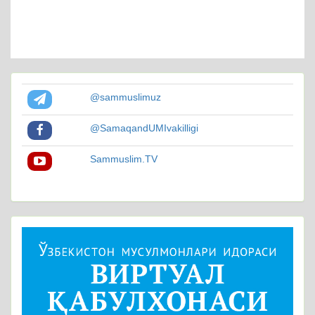
@sammuslimuz
@SamaqandUMIvakilligi
Sammuslim.TV