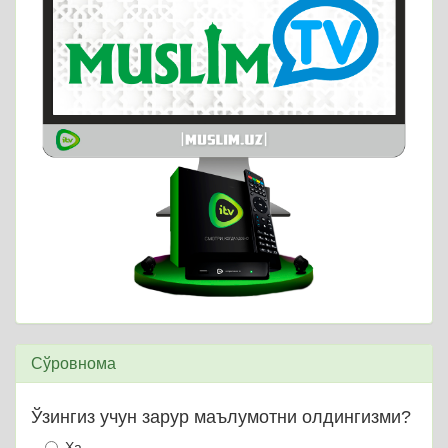
Сўровнома
Ўзингиз учун зарур маълумотни олдингизми?
Ҳа