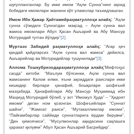
шуғулланганлар. Бу икки имом “Аҳли Сунна”нинг ақоид
бобидаги имомлари эканини кўп уламолар таъкидлашган.
Имом Ибн Ҳажар Ҳайтамийраҳматуллоҳи алайҳ:
“Аҳли
сунна сўзидаги Суннатдан мақсад – Аҳли сунна вал
жамоа имомлари Абул Ҳасан Ашъарий ва Абу Мансур
Мотуридий тутган йўлдир”
[2]
.
Муртазо Забидий раҳматуллоҳи алайҳ:
“Агар ҳеч
қандай қайдларсиз “Аҳли сунна вал жамоа” дейилса,
Ашъарийлар ва Мотуридийлар тушунилади”
[3]
.
Аллома Тошкубризодараҳматуллоҳи алайҳ
“Мифтоҳус
саода” китоби: “Маълум бўлсинки, Аҳли сунна вал
жамоанинг Калом илми, яъни ақоиддаги раислари икки
кишидир: бирлари ҳанафий, бошқалари шофеъий
мазҳабида. Ҳанафийлари Абу Мансур Муҳаммад ибн
Маҳмуд Мотуридий бўлиб, у зот “Имомул Ҳуда” – “Ҳидоят
имоми” деган ном қозонган. Шофеъийлари “Суннат
шайхи”, “Жамоат раиси”, “Мутакаллимлар имоми”,
“Пайғамбарлар саййиди суннатларига ёрдам берувчи”,
“Дин ҳимоячиси”, “Мусулмонлар ақидасини сақлашга
ҳаракат қилувчи” Абул Ҳасан Ашъарий Басрийдир”.