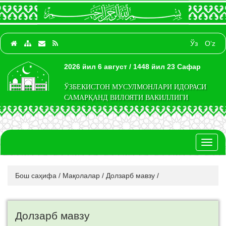
Ўз
O‘z
2026 йил 6 август / 1448 йил 23 Сафар
ЎЗБЕКИСТОН МУСУЛМОНЛАРИ ИДОРАСИ
САМАРҚАНД ВИЛОЯТИ ВАКИЛЛИГИ
Toggl
naviga
Бош саҳифа
/
Мақолалар
/
Долзарб мавзу
/
Долзарб мавзу