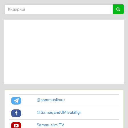
@sammuslimuz
@SamaqandUMIvakilligi
Sammuslim.TV