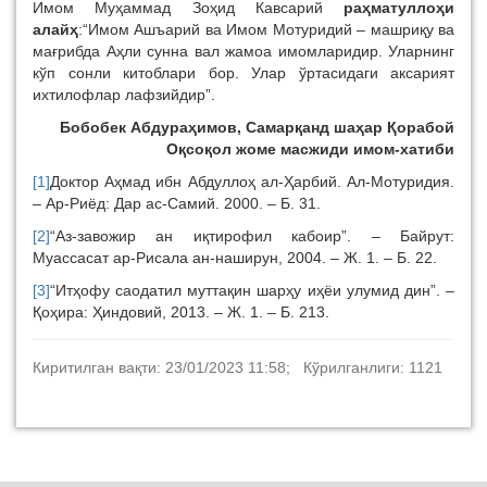
Имом Муҳаммад Зоҳид Кавсарий
раҳматуллоҳи
алайҳ
:“Имом Ашъарий ва Имом Мотуридий – машриқу ва
мағрибда Аҳли сунна вал жамоа имомларидир. Уларнинг
кўп сонли китоблари бор. Улар ўртасидаги аксарият
ихтилофлар лафзийдир”.
Бобобек Абдураҳимов, Самарқанд шаҳар Қорабой
Оқсоқол жоме масжиди имом-хатиби
[1]
Доктор Аҳмад ибн Абдуллоҳ ал-Ҳарбий. Ал-Мотуридия.
– Ар-Риёд: Дар ас-Самий. 2000. – Б. 31.
[2]
“Аз-завожир ан иқтирофил кабоир”. – Байрут:
Муассасат ар-Рисала ан-наширун, 2004. – Ж. 1. – Б. 22.
[3]
“Итҳофу саодатил муттақин шарҳу иҳёи улумид дин”. –
Қоҳира: Ҳиндовий, 2013. – Ж. 1. – Б. 213.
Киритилган вақти: 23/01/2023 11:58; Кўрилганлиги: 1121