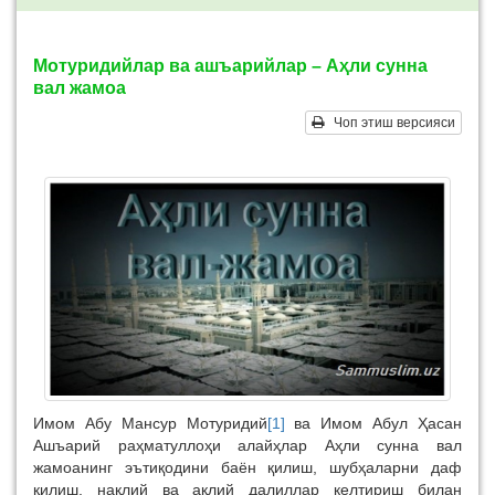
Мотуридийлар ва ашъарийлар – Аҳли сунна
вал жамоа
Чоп этиш версияси
Имом Абу Мансур Мотуридий
[1]
ва Имом Абул Ҳасан
Ашъарий раҳматуллоҳи алайҳлар Аҳли сунна вал
жамоанинг эътиқодини баён қилиш, шубҳаларни даф
қилиш, нақлий ва ақлий далиллар келтириш билан