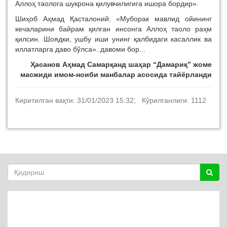
Аллоҳ таолога шукрона қилувчилигига ишора бордир».
Шиҳоб Аҳмад Қасталоний: «Муборак мавлид ойининг
кечаларини байрам қилган инсонга Аллоҳ таоло раҳм
қилсин. Шоядки, ушбу иши унинг қалбидаги касаллик ва
иллатларга даво бўлса». давоми бор...
Ҳасанов Аҳмад Самарқанд шаҳар “Дамариқ” жоме
масжиди имом-ноиби манбалар асосида тайёрланди
Киритилган вақти: 31/01/2023 15:32; Кўрилганлиги: 1112