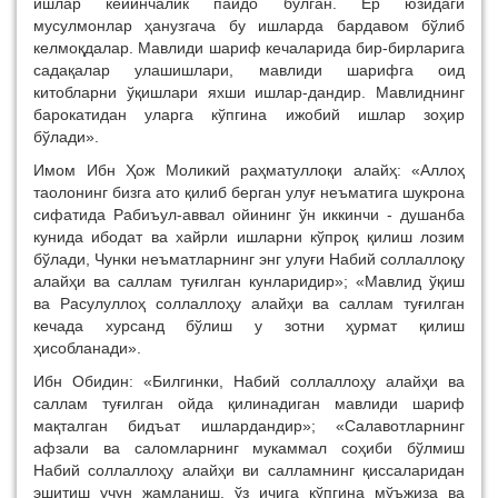
ишлар кейинчалик пайдо бўлган. Ер юзидаги
мусулмонлар ҳанузгача бу ишларда бардавом бўлиб
келмоқдалар. Мавлиди шариф кечаларида бир-бирларига
садақалар улашишлари, мавлиди шарифга оид
китобларни ўқишлари яхши ишлар-дандир. Мавлиднинг
барокатидан уларга кўпгина ижобий ишлар зоҳир
бўлади».
Имом Ибн Ҳож Моликий раҳматуллоқи алайҳ: «Аллоҳ
таолонинг бизга ато қилиб берган улуғ неъматига шукрона
сифатида Рабиъул-аввал ойининг ўн иккинчи - душанба
кунида ибодат ва хайрли ишларни кўпроқ қилиш лозим
бўлади, Чунки неъматларнинг энг улуғи Набий соллаллоқу
алайҳи ва саллам туғилган кунларидир»; «Мавлид ўқиш
ва Расулуллоҳ соллаллоҳу алайҳи ва саллам туғилган
кечада хурсанд бўлиш у зотни ҳурмат қилиш
ҳисобланади».
Ибн Обидин: «Билгинки, Набий соллаллоҳу алайҳи ва
саллам туғилган ойда қилинадиган мавлиди шариф
мақталган бидъат ишлардандир»; «Салавотларнинг
афзали ва саломларнинг мукаммал соҳиби бўлмиш
Набий соллаллоҳу алайҳи ви салламнинг қиссаларидан
эшитиш учун жамланиш, ўз ичига кўпгина мўъжиза ва