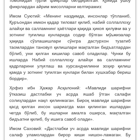
томонидан турли фикрлар билдирилган. Қуйида ушбу
фикрлардан айрим мисолларни келтирамиз:
Имом Суютий: «Менинг наздимда, инсонлар тўпланиб,
Қуръондан имкон қадар тиловат қилиб, набий соллаллоҳу
алайҳи ва салламнинг ҳаётлари қақида ҳикоя қилувчи ва у
зотнинг туғилиш кунларида содир бўлган мўьжизалар
ҳақида сўзлашишлари сўнгра дастурхон тузатиб
таомлардан тановул қилишлари мақталган бидъатлардан
бўлиб, уни қилган кишилар савоб оладилар. Чунки бу
ишларда Набий соллаллоҳу алайҳи ва салламнинг
қадрларини улуғлаш ва хурсандчиликни зоҳир қилиш
қамда у зотнинг туғилган кунлари билан хушхабар бериш
бордир».
Ҳофиз ибн Ҳажар Асқалоний: «Мавлиди шарифни
ўтказиш дастлабки уч асрда яшаб ўтган салафи
солиҳлардан нақл қилинмаган. Бироқ мавлиди шарифни
қасд қилган инсон шариатда ман қилинган ишлардан
четда бўлиб, бу ишларни амалга оширса, мақталган
бидъатни қилиб, бу ишига савоб олади».
Имом Саховий: «Дастлабки уч асрда мавлиди шарифни
салаф уламолардан бирор киши нишон-ламаган. Бу