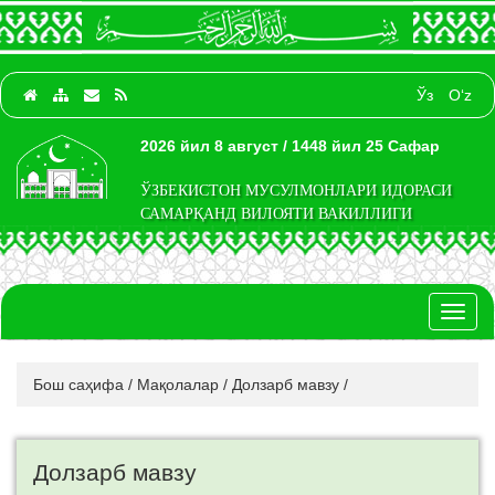
Ўз
O‘z
2026 йил 8 август / 1448 йил 25 Сафар
ЎЗБЕКИСТОН МУСУЛМОНЛАРИ ИДОРАСИ
САМАРҚАНД ВИЛОЯТИ ВАКИЛЛИГИ
Toggl
naviga
Бош саҳифа
/
Мақолалар
/
Долзарб мавзу
/
Долзарб мавзу