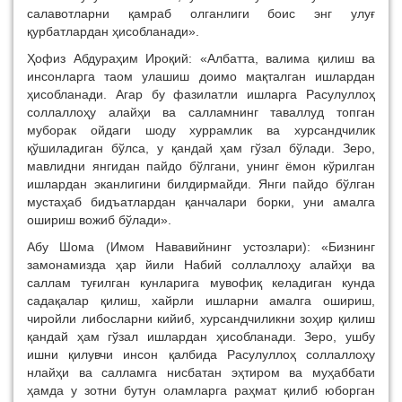
салавотларни қамраб олганлиги боис энг улуғ
қурбатлардан ҳисобланади».
Ҳофиз Абдураҳим Ироқий: «Албатта, валима қилиш ва
инсонларга таом улашиш доимо мақталган ишлардан
ҳисобланади. Агар бу фазилатли ишларга Расулуллоҳ
соллаллоҳу алайҳи ва салламнинг таваллуд топган
муборак ойдаги шоду хуррамлик ва хурсандчилик
қўшиладиган бўлса, у қандай ҳам гўзал бўлади. Зеро,
мавлидни янгидан пайдо бўлгани, унинг ёмон кўрилган
ишлардан эканлигини билдирмайди. Янги пайдо бўлган
мустаҳаб бидъатлардан қанчалари борки, уни амалга
ошириш вожиб бўлади».
Абу Шома (Имом Нававийнинг устозлари): «Бизнинг
замонамизда ҳар йили Набий соллаллоҳу алайҳи ва
саллам туғилган кунларига мувофиқ келадиган кунда
садақалар қилиш, хайрли ишларни амалга ошириш,
чиройли либосларни кийиб, хурсандчиликни зоҳир қилиш
қандай ҳам гўзал ишлардан ҳисобланади. Зеро, ушбу
ишни қилувчи инсон қалбида Расулуллоҳ соллаллоҳу
нлайҳи ва салламга нисбатан эҳтиром ва муҳаббати
ҳамда у зотни бутун оламларга раҳмат қилиб юборган