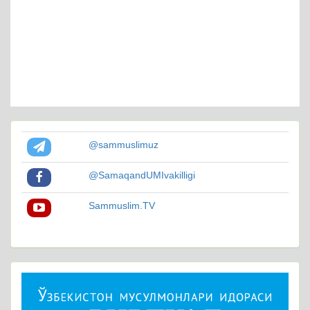
@sammuslimuz
@SamaqandUMIvakilligi
Sammuslim.TV