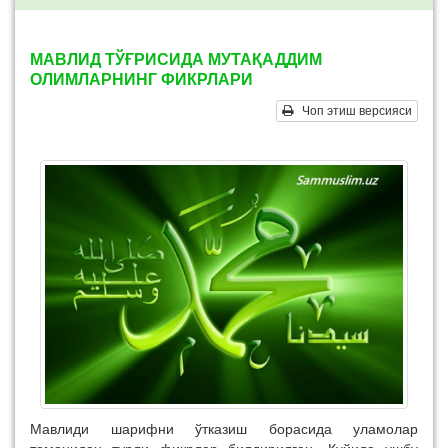
МАВЛИД ТЎҒРИСИДА МУТАҚАДДИМ
ОЛИМЛАРНИНГ ФИКРЛАРИ
Чоп этиш версияси
Мавлиди шарифни ўтказиш борасида уламолар