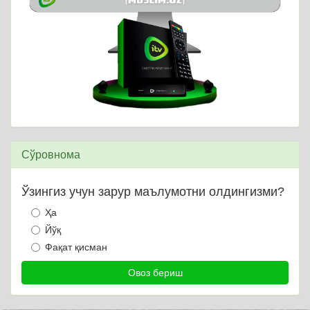
Сўровнома
Ўзингиз учун зарур маълумотни олдингизми?
Ҳа
Йўқ
Фақат қисман