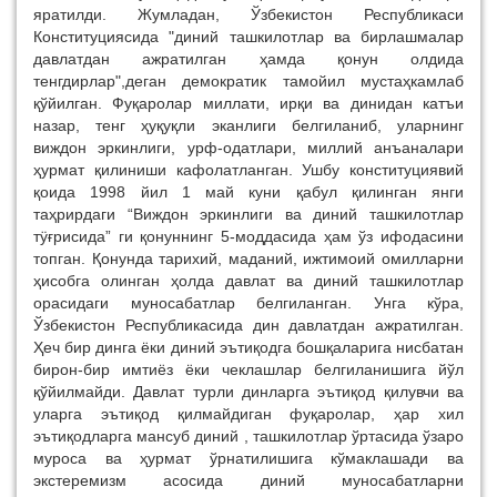
яратилди. Жумладан, Ўзбекистон Республикаси
Конституциясида "диний ташкилотлар ва бирлашмалар
давлатдан ажратилган ҳамда қонун олдида
тенгдирлар",деган демократик тамойил мустаҳкамлаб
қўйилган. Фуқаролар миллати, ирқи ва динидан катъи
назар, тенг ҳуқуқли эканлиги белгиланиб, уларнинг
виждон эркинлиги, урф-одатлари, миллий анъаналари
ҳурмат қилиниши кафолатланган. Ушбу конституциявий
қоида 1998 йил 1 май куни қабул қилинган янги
таҳрирдаги “Виждон эркинлиги ва диний ташкилотлар
тӱғрисида” ги қонуннинг 5-моддасида ҳам ўз ифодасини
топган. Қонунда тарихий, маданий, ижтимоий омилларни
ҳисобга олинган ҳолда давлат ва диний ташкилотлар
орасидаги муносабатлар белгиланган. Унга кўра,
Ўзбекистон Республикасида дин давлатдан ажратилган.
Ҳеч бир динга ёки диний эътиқодга бошқаларига нисбатан
бирон-бир имтиёз ёки чеклашлар белгиланишига йўл
қўйилмайди. Давлат турли динларга эътиқод қилувчи ва
уларга эътиқод қилмайдиган фуқаролар, ҳар хил
эътиқодларга мансуб диний , ташкилотлар ўртасида ўзаро
муроса ва ҳурмат ўрнатилишига кўмаклашади ва
экстеремизм асосида диний муносабатларни