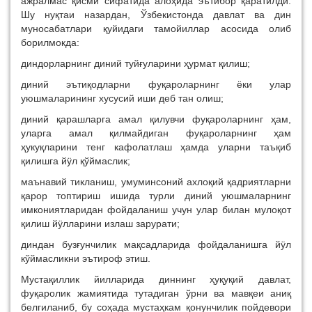
ажралмас қисми сифатида алоҳида эътибор қаратилди.
Шу нуқтаи назардан, Ўзбекистонда давлат ва дин
муносабатлари қуйидаги тамойиллар асосида олиб
борилмокда:
диндорларнинг диний туйғуларини ҳурмат қилиш;
диний эътиқодларни фуқароларнинг ёки улар
уюшмаларининг хусусий иши деб тан олиш;
диний қарашларга амал қилувчи фуқароларнинг ҳам,
уларга амал қилмайдиган фуқароларнинг ҳам
ҳукуқларини тенг кафолатлаш ҳамда уларни таъқиб
қилишга йӱл қўймаслик;
маънавий тикланиш, умуминсоний ахлоқий қадриятларни
қарор топтириш ишида турли диний уюшмаларнинг
имкониятларидан фойдаланиш учун улар билан мулоқот
қилиш йӱлларини излаш зарурати;
диндан бузғунчилик мақсадларида фойдаланишга йӱл
кўймасликни эътироф этиш.
Мустақиллик йилларида диннинг ҳуқуқий давлат,
фуқаролик жамиятида тутадиган ўрни ва мавқеи аниқ
белгиланиб, бу соҳада мустаҳкам қонунчилик пойдевори