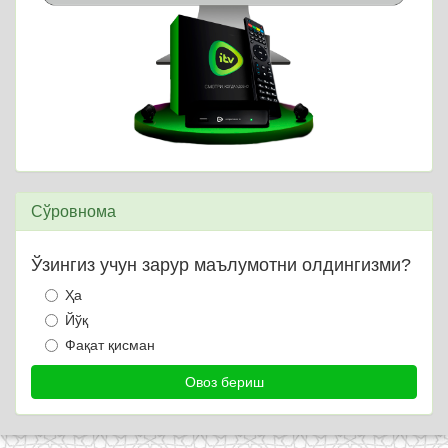
Сўровнома
Ўзингиз учун зарур маълумотни олдингизми?
Ҳа
Йўқ
Фақат қисман