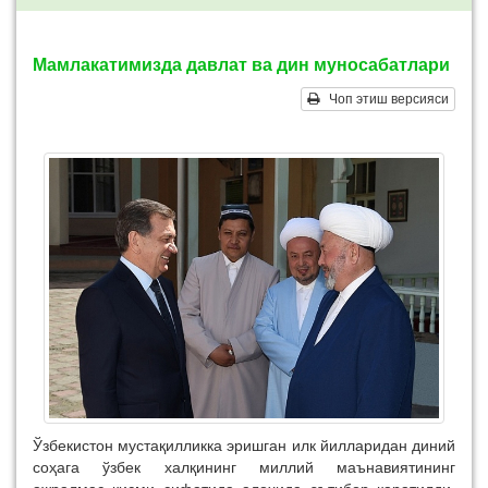
Мамлакатимизда давлат ва дин муносабатлари
Чоп этиш версияси
Ўзбекистон мустақилликка эришган илк йилларидан диний
соҳага ўзбек халқининг миллий маънавиятининг