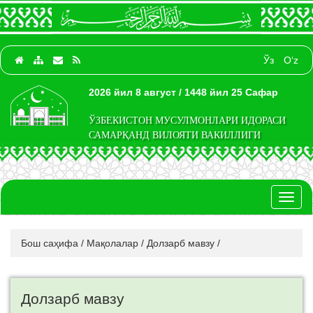
Ўз
O‘z
2026 йил 8 август / 1448 йил 25 Сафар
ЎЗБЕКИСТОН МУСУЛМОНЛАРИ ИДОРАСИ
САМАРҚАНД ВИЛОЯТИ ВАКИЛЛИГИ
Toggl
naviga
Бош саҳифа
/
Мақолалар
/
Долзарб мавзу
/
Долзарб мавзу