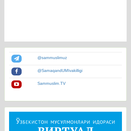
@sammuslimuz
@SamaqandUMIvakilligi
Sammuslim.TV