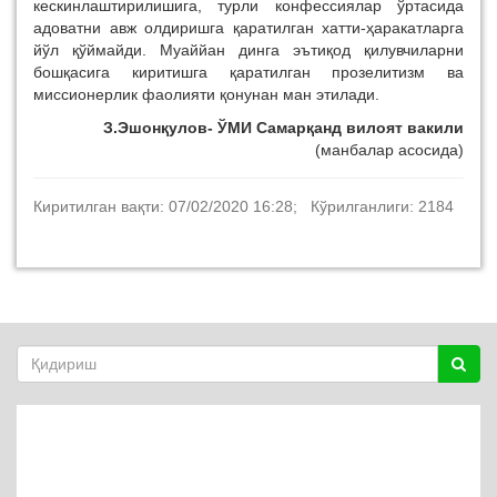
кескинлаштирилишига, турли конфессиялар ўртасида
адоватни авж олдиришга қаратилган хатти-ҳаракатларга
йўл қўймайди. Муаййан динга эътиқод қилувчиларни
бошқасига киритишга қаратилган прозелитизм ва
миссионерлик фаолияти қонунан ман этилади.
З.Эшонқулов- ЎМИ Самарқанд вилоят вакили
(манбалар асосида)
Киритилган вақти: 07/02/2020 16:28; Кўрилганлиги: 2184