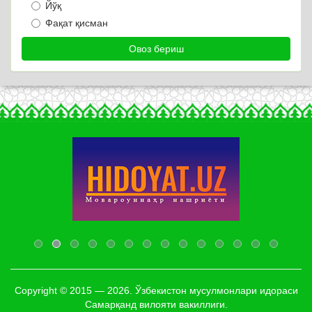
Йўқ
Фақат қисман
Copyright © 2015 — 2026. Ўзбекистон мусулмонлари идораси
Самарқанд вилояти вакиллиги.