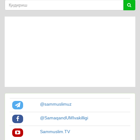
@sammuslimuz
@SamaqandUMIvakilligi
Sammuslim.TV