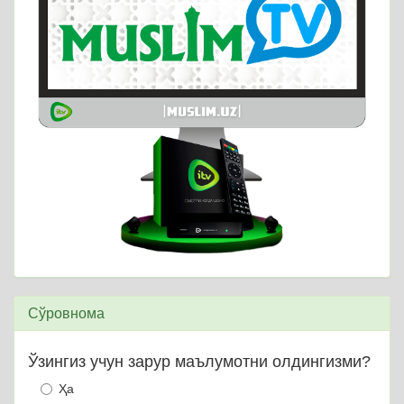
Сўровнома
Ўзингиз учун зарур маълумотни олдингизми?
Ҳа