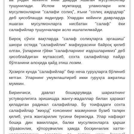
тушунилади. Ислом мужтаҳид уламолари илк
мусулмонларни “салафи солиҳ”, яъни “солиҳ аждодлар”
деб ҳисоблашда якдилдир. Улардан кейинги даврларда
яшаган мусулмонларга нисбатан “салаф” ёки
салафийлар тушунчалари асло ишлатилмайди.
Бироқ сўнги вақтларда “салаф солиҳларга эргашиш”
шиори остида “салафийлик” мафкурасини байроқ қилиб
олган, ўзларини гўёки “салафларнинг издошларимиз” деб
ҳисоблайдиган мутаассиб, сохта салафийлар пайдо
бўлганини алоҳида қайд этиш лозим.
Ҳозирги кунда “салафийлар” бир неча гуруҳларга бўлиниб
кетган. Уларнинг умумлаштириб икки гуруҳга ажратиш
мумкин.
Биринчиси, давлат бошқарувида шариатнинг
устуворлигига эришишда жангу-жадаллар билан ҳаракат
қиладиган радикал салафийлар. Бу тоифадаги сохта
салафийлар “жиҳод” ғоясининг мазмунини бузиб талқин
қилиб, унга жангарилик тусини бермоқда. Улар нафақат
бошқа дин вакиллари, балки мусулмонларга қарши
зўравонлик, қўпорувчилик ҳамда босқинчилик хатти-