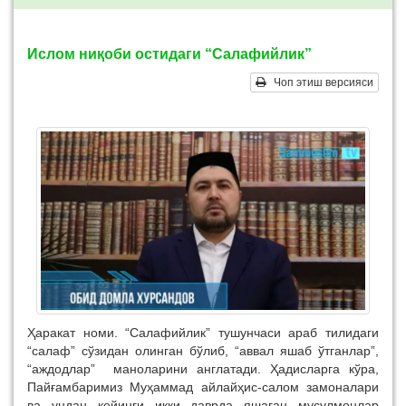
Ислом ниқоби остидаги “Салафийлик”
Чоп этиш версияси
Ҳаракат номи. “Салафийлик” тушунчаси араб тилидаги
“салаф” сўзидан олинган бўлиб, “аввал яшаб ўтганлар”,
“аждодлар” маноларини англатади. Ҳадисларга кўра,
Пайғамбаримиз Муҳаммад айлайҳис-салом замоналари
ва ундан кейинги икки даврда яшаган мусулмонлар