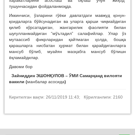
харакатларини асослаш ва оқлаш учун “жиҳод”
тушунчасидан фойдаланмоқда.
Иккинчиси, ўзларини гўёки давлатдаги мавжуд қонун-
қоидаларга бўйсунадиган ва уларга қарши чиқмайдиган
қилиб кўрсатадиган, жангарилик фаолияти билан
шуғулланмайдиган “мўътадил” салафийлар. Улар ўз
мутаассиб фикрларидан қайтмаган ҳолда, бошқа
қарашларга нисбатан ҳурмат билан қарайдиганларга
мансуб бўлиб, муайян мазҳабга мансуб бўлишн
ёқламайдилар.
Давоми бор
Зайниддин ЭШОНҚУЛОВ – ЎМИ Самарқанд вилояти
вакили (
манбалар асосида
)
Киритилган вақти: 26/11/2019 11:43; Кўрилганлиги: 2160