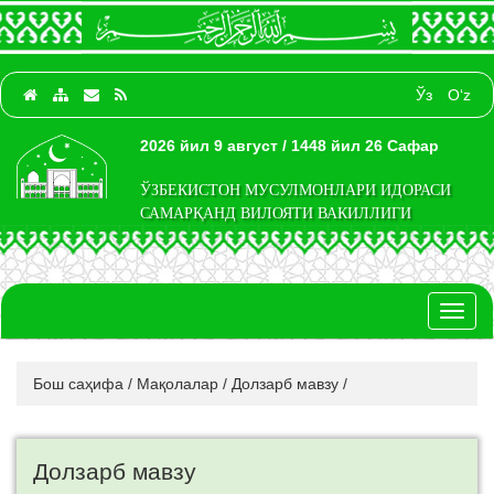
Ўз
O‘z
2026 йил 9 август / 1448 йил 26 Сафар
ЎЗБЕКИСТОН МУСУЛМОНЛАРИ ИДОРАСИ
САМАРҚАНД ВИЛОЯТИ ВАКИЛЛИГИ
Toggl
naviga
Бош саҳифа
/
Мақолалар
/
Долзарб мавзу
/
Долзарб мавзу