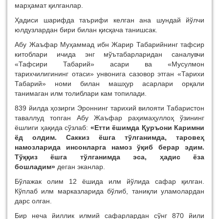
марҳамат қилганлар.
Ҳадиси шарифда таърифи келган ана шундай йўлчи
юлдузлардан бири билан қисқача танишсак.
Абу Жаъфар Муҳаммад ибн Жарир Табарийнинг тафсир
китоблари ичида энг мўътабарларидан саналувчи
«Тафсири Табарий» асари ва «Мусулмон
тарихчилигининг отаси» унвонига сазовор этган «Тарихи
Табарий» номи билан машҳур асарлари орқали
танимаган илм толиблари кам топилади.
839 йилда ҳозирги Эроннинг тарихий вилояти Табаристон
таваллуд топган Абу Жаъфар раҳимаҳуллоҳ ўзининг
ёшлиги ҳақида сўзлаб:
«Етти ёшимда Қуръони Каримни
ёд олдим. Саккиз ёшга тўлганимда, таровеҳ
намозларида инсонларга намоз ўқиб берар эдим.
Тўққиз ёшга тўлганимда эса, ҳадис ёза
бошладим»
деган эканлар.
Бўлажак олим 12 ёшида илм йўлида сафар қилган.
Кўплаб илм марказларида бўлиб, таниқли уламолардан
дарс олган.
Бир неча йиллик илмий сафарлардан сўнг 870 йили