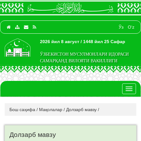
Ўз
O‘z
2026 йил 8 август / 1448 йил 25 Сафар
ЎЗБЕКИСТОН МУСУЛМОНЛАРИ ИДОРАСИ
САМАРҚАНД ВИЛОЯТИ ВАКИЛЛИГИ
Toggl
naviga
Бош саҳифа
/
Мақолалар
/
Долзарб мавзу
/
Долзарб мавзу