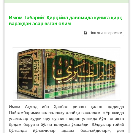
Имом Табарий: Қирқ йил давомида кунига қирқ
варақдан асар ёзган олим
Чоп этиш версияси
Имом Аҳмад ибн Ҳанбал ривоят қилган ҳадисда
Пайғамбаримиз соллаллоҳу алайҳи васаллам: «Ер юзида
уламолар худди еру сувнинг қоронғулигида йўл топишга
ёрдам берувчи йўлчи юлдузга ўхшайди. Юлдузлар ғойиб
бўлганда йўловчилар адаша бошлайдилар», дея