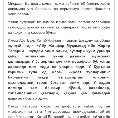
Мисрдан Бағдодга келган олим кейинги 50 йиллик ҳаёти
давомида ўта баракали ва сермазмун илмий фаолият
олиб борган.
Ўзини бутунлай таълим ва илмга бағишлагани сабабидан
замондошлари ва кейинги авлодларнинг юксак эътирофи
ва таҳсинига сазовор бўлган.
Имом Абу Бакр Хатиб ўзининг «Тарихи Бағдод» китобида
шундай ёзади:
«Абу Жаъфар Муҳаммад ибн Жарир
Табарий... шундай олим эдики, сўзлари ҳукм ўрнида
қабул қилинарди, унинг раъйига мурожаат
қилишарди. У ўз асрида ҳеч ким муваффақ бўлмаган
даражада илм олди ва уларни ёзди. У Қуръони
каримни тўла ёд олган, қироат турларининг
барчасини чуқур ўзлаштирган, уларнинг
маъноларини теран ўрганган олим эди. У ҳадис
илмида ҳам беназир бўлиб, саҳобалар,
тобеинларнинг ҳаётлари, ҳақида ҳам ҳаммадан
яхшироқ билар эди
».
Имом Табарий юксак эътирофларга сабаб бўлган
«Тафсир»ини етти йил давомида шогирдларига айтиб
туриб ёздирган. Хатиб Бағдодий шундай дейди:
«Али ибн