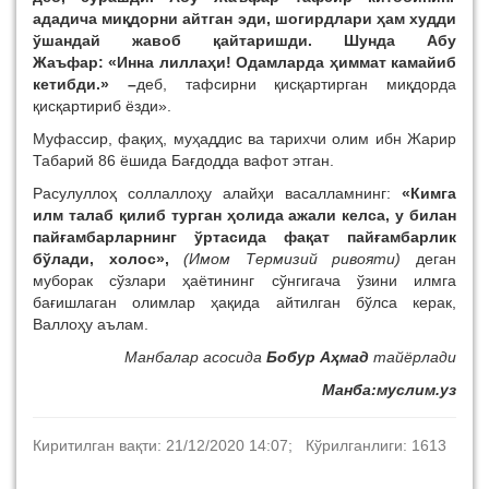
ададича миқдорни айтган эди, шогирдлари ҳам худди
ўшандай жавоб қайтаришди. Шунда Абу
Жаъфар: «Инна лиллаҳи! Одамларда ҳиммат камайиб
кетибди.» –
деб, тафсирни қисқартирган миқдорда
қисқартириб ёзди».
Муфассир, фақиҳ, муҳаддис ва тарихчи олим ибн Жарир
Табарий 86 ёшида Бағдодда вафот этган.
Расулуллоҳ соллаллоҳу алайҳи васалламнинг:
«Кимга
илм талаб қилиб турган ҳолида ажали келса, у билан
пайғамбарларнинг ўртасида фақат пайғамбарлик
бўлади, холос»,
(Имом Термизий ривояти)
деган
муборак сўзлари ҳаётининг сўнгигача ўзини илмга
бағишлаган олимлар ҳақида айтилган бўлса керак,
Валлоҳу аълам.
Манбалар асосида
Бобур Аҳмад
тайёрлади
Манба:муслим.уз
Киритилган вақти: 21/12/2020 14:07; Кўрилганлиги: 1613