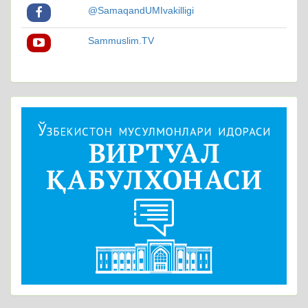
@SamaqandUMIvakilligi
Sammuslim.TV