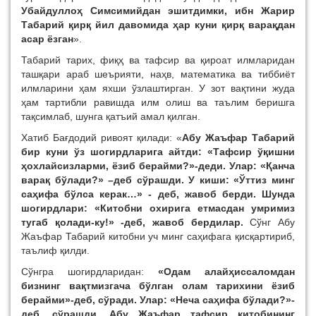
Убайдуллоҳ Симсимийдан эшитдимки, ибн Жарир
Табарий қирқ йил давомида ҳар куни қирқ варақдан
асар ёзган
».
Табарий тарих, фиқҳ ва тафсир ва қироат илмларидан
ташқари араб шеърияти, наҳв, математика ва тиббиёт
илмларини ҳам яхши ўзлаштирган. У зот вақтини жуда
ҳам тартибли равишда илм олиш ва таълим беришга
тақсимлаб, шунга қатъий амал қилган.
Хатиб Бағдодий ривоят қилади: «
Абу Жаъфар Табарий
бир куни ўз шогирдларига айтди: «Тафсир ўқишни
ҳохлайсизларми, ёзиб берайми?»-деди. Улар: «Қанча
варақ бўлади?» –деб сўрашди. У киши: «Ўттиз минг
саҳифа бўлса керак…» - деб, жавоб берди. Шунда
шогирдлари: «Китобни охирига етмасдан умримиз
тугаб қолади-ку!» -деб, жавоб бердилар.
Сўнг Абу
Жаъфар Табарий китобни уч минг саҳифага қисқартириб,
таълиф қилди.
Сўнгра шогирдларидан:
«Одам алайҳиссаломдан
бизнинг вақтмизгача бўлган олам тарихини ёзиб
берайми»-деб, сўради. Улар: «Неча саҳифа бўлади?»-
деб, сўрашди. Абу Жаъфар тафсир китобининг