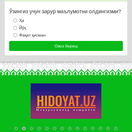
Ўзингиз учун зарур маълумотни олдингизми?
Ҳа
Йўқ
Фақат қисман