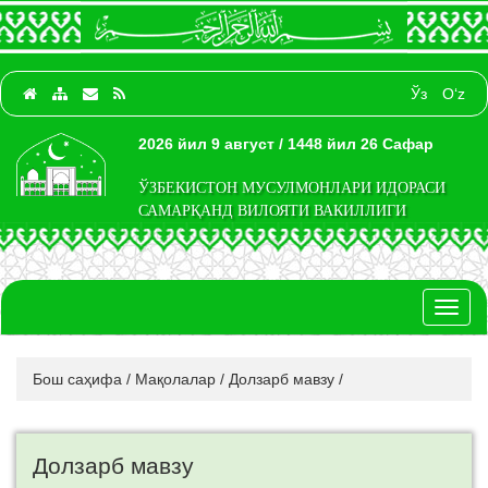
Ўз
O‘z
2026 йил 9 август / 1448 йил 26 Сафар
ЎЗБЕКИСТОН МУСУЛМОНЛАРИ ИДОРАСИ
САМАРҚАНД ВИЛОЯТИ ВАКИЛЛИГИ
Toggl
naviga
Бош саҳифа
/
Мақолалар
/
Долзарб мавзу
/
Долзарб мавзу