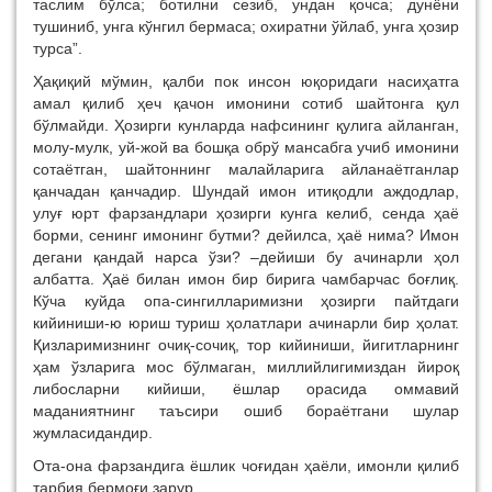
таслим бўлса; ботилни сезиб, ундан қочса; дунёни
тушиниб, унга кўнгил бермаса; охиратни ўйлаб, унга ҳозир
турса”.
Ҳақиқий мўмин, қалби пок инсон юқоридаги насиҳатга
амал қилиб ҳеч қачон имонини сотиб шайтонга қул
бўлмайди. Ҳозирги кунларда нафсининг қулига айланган,
молу-мулк, уй-жой ва бошқа обрў мансабга учиб имонини
сотаётган, шайтоннинг малайларига айланаётганлар
қанчадан қанчадир. Шундай имон итиқодли аждодлар,
улуғ юрт фарзандлари ҳозирги кунга келиб, сенда ҳаё
борми, сенинг имонинг бутми? дейилса, ҳаё нима? Имон
дегани қандай нарса ўзи? –дейиши бу ачинарли ҳол
албатта. Ҳаё билан имон бир бирига чамбарчас боғлиқ.
Кўча куйда опа-сингилларимизни ҳозирги пайтдаги
кийиниши-ю юриш туриш ҳолатлари ачинарли бир ҳолат.
Қизларимизнинг очиқ-сочиқ, тор кийиниши, йигитларнинг
ҳам ўзларига мос бўлмаган, миллийлигимиздан йироқ
либосларни кийиши, ёшлар орасида оммавий
маданиятнинг таъсири ошиб бораётгани шулар
жумласидандир.
Ота-она фарзандига ёшлик чоғидан ҳаёли, имонли қилиб
тарбия бермоғи зарур.