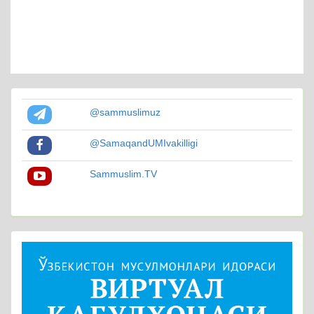
@sammuslimuz
@SamaqandUMIvakilligi
Sammuslim.TV