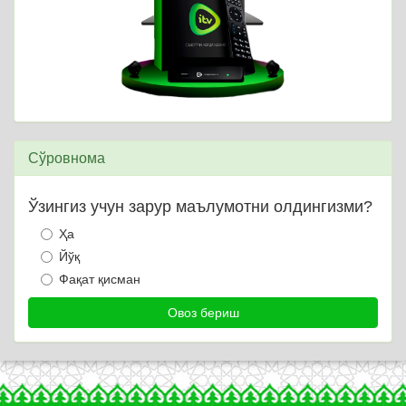
Сўровнома
Ўзингиз учун зарур маълумотни олдингизми?
Ҳа
Йўқ
Фақат қисман