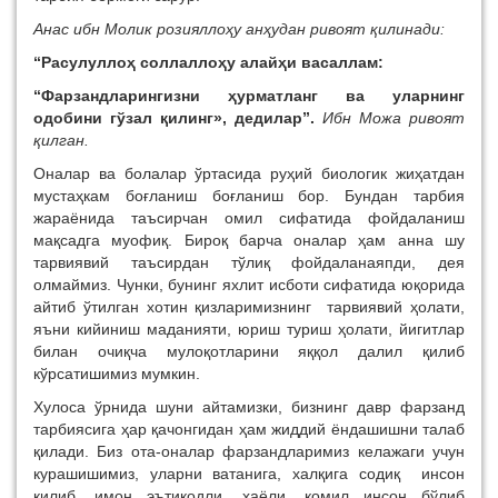
Анас ибн Молик розияллоҳу анҳудан ривоят қилинади:
“Расулуллоҳ соллаллоҳу алайҳи васаллам:
“Фарзандларингизни ҳурматланг ва уларнинг
одобини гўзал қилинг», дедилар”.
Ибн Можа ривоят
қилган.
Оналар ва болалар ўртасида руҳий биологик жиҳатдан
мустаҳкам боғланиш боғланиш бор. Бундан тарбия
жараёнида таъсирчан омил сифатида фойдаланиш
мақсадга муофиқ. Бироқ барча оналар ҳам анна шу
тарвиявий таъсирдан тўлиқ фойдаланаяпди, дея
олмаймиз. Чунки, бунинг яхлит исботи сифатида юқорида
айтиб ўтилган хотин қизларимизнинг тарвиявий ҳолати,
яъни кийиниш маданияти, юриш туриш ҳолати, йигитлар
билан очиқча мулоқотларини яққол далил қилиб
кўрсатишимиз мумкин.
Хулоса ўрнида шуни айтамизки, бизнинг давр фарзанд
тарбиясига ҳар қачонгидан ҳам жиддий ёндашишни талаб
қилади. Биз ота-оналар фарзандларимиз келажаги учун
курашишимиз, уларни ватанига, халқига содиқ инсон
қилиб, имон эътиқодли, ҳаёли, комил инсон бўлиб