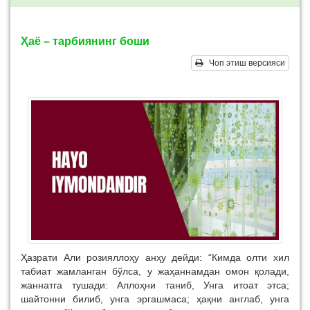
Ҳаё – тарбиянинг боши
Чоп этиш версияси
Ҳазрати Али розияллоҳу анҳу дейди: “Кимда олти хил
табиат жамланган бўлса, у жаҳаннамдан омон қолади,
жаннатга тушади: Аллоҳни таниб, Унга итоат этса;
шайтонни билиб, унга эргашмаса; ҳақни англаб, унга