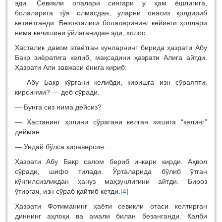
эди. Севикли опалари сингари у ҳам ёшлигига,
болаларига тўя олмасдан, уларни онасиз қолдириб
кетаётганди. Безовталиги болаларининг кейинги ҳоллари
нима кечишини ўйлаганидан эди, холос.
Хасталик давом этаётган кунларнинг бирида ҳазрати Абу
Бакр зиёратига келиб, мақсадини ҳазрати Алига айтди.
Ҳазрати Али завжаси ёнига кириб:
— Абу Бакр кўргани келибди, киришга изн сўраяпти,
кирсинми? — деб сўради.
— Бунга сиз нима дейсиз?
— Хастанинг ҳолини сўрагани келган кишига “келинг”
дейман.
— Ундай бўлса кираверсин...
Ҳазрати Абу Бакр салом бериб ичкари кирди. Аҳвол
сўради, шифо тилади. Ўрталарида бўлиб ўтган
кўнгилсизликдан ҳануз маҳзунлигини айтди. Бироз
ўтиргач, изн сўраб қайтиб кетди.
[4]
Ҳазрати Фотиманинг ҳаёти севикли отаси келтирган
диннинг аҳлоқи ва амали билан безанганди. Қалби