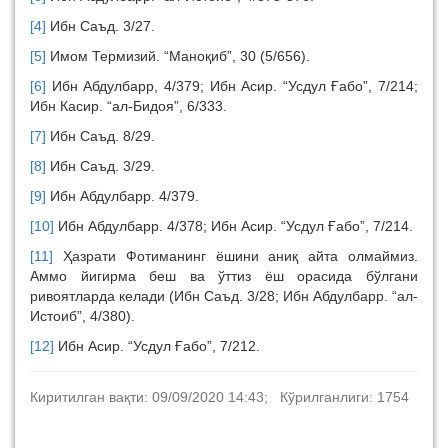
[4]
Ибн Саъд. 3/27.
[5]
Имом Термизий. “Маноқиб”, 30 (5/656).
[6]
Ибн Абдулбарр, 4/379; Ибн Асир. “Усдул Ғабо”, 7/214;
Ибн Касир. “ал-Бидоя”, 6/333.
[7]
Ибн Саъд. 8/29.
[8]
Ибн Саъд. 3/29.
[9]
Ибн Абдулбарр. 4/379.
[10]
Ибн Абдулбарр. 4/378; Ибн Асир. “Усдул Ғабо”, 7/214.
[11]
Ҳазрати Фотиманинг ёшини аниқ айта олмаймиз.
Аммо йигирма беш ва ўттиз ёш орасида бўлгани
ривоятларда келади (Ибн Саъд. 3/28; Ибн Абдулбарр. “ал-
Истоиб”, 4/380).
[12]
Ибн Асир. “Усдул Ғабо”, 7/212.
Киритилган вақти: 09/09/2020 14:43; Кўрилганлиги: 1754