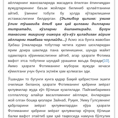
аёлларнинг жанозаларида жасадига ёпилган ёпинчиқдан
вужудларининг баъзи жойлари билиниб қолаётганини
айтиб, ўзининг тобути бу ҳолда кўтарилишини
истамаслигини билдирган.
(Эътибор қилинг: унинг
ўлим тўшагида ётиб ҳам ҳаё қилгани дилларни
титратади, кўзларни ёшлантиради. Бугун
танасини яширину ошкора кўз-кўз қиладиган айрим
аёлларни тавбага чорлайди...)
Асмо эса бунга жавобан
Ҳабаш ўлкаларида тобутлар четига хурмо шохларидан
ярим доира шаклида пана қилинишини, шунда майит
одамларга кўринмаслигини айтиб, агар ҳазрати Фотима
вафот этса тобутини шундай урашини ваъда беради
[10]
.
Аммо ҳазрати Фотиманинг муборак вужуди кечаси
кўмилгани учун бунга эҳтиёж ҳам қолмаган эди.
Ўшандан то бугунги кунга қадар Бақий қабристони эшиги
очилиши биланоқ ҳазрати Фотиманинг қабрини зиёрат
қилувчилар жуда кўп бўлиши кузатилади. Пайғамбаримиз
соллаллоҳу алайҳи васалламнинг аёллари, ёнларидан
жой олган бошқа қизлари Зайнаб, Руқия, Умму Гулсумнинг
қабрларини зиёрат қилувчилардан кўра ҳазрати
Фотиманинг қабрини зиёрат қилувчилар кўпроқ бўлиши
балки вафот этаётиб ҳам ҳаё тақвосида намуна бўлгулик