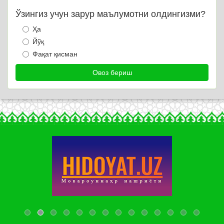
Ўзингиз учун зарур маълумотни олдингизми?
Ҳа
Йўқ
Фақат қисман