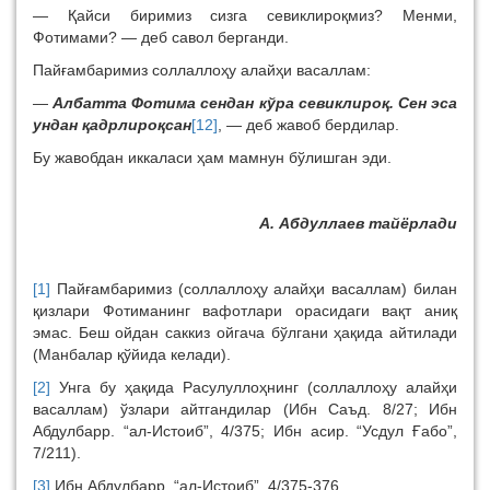
— Қайси биримиз сизга севиклироқмиз? Менми,
Фотимами? — деб савол берганди.
Пайғамбаримиз соллаллоҳу алайҳи васаллам:
—
Албатта Фотима сендан кўра севиклироқ. Сен эса
ундан қадрлироқсан
[12]
, — деб жавоб бердилар.
Бу жавобдан иккаласи ҳам мамнун бўлишган эди.
А. Абдуллаев тайёрлади
[1]
Пайғамбаримиз (соллаллоҳу алайҳи васаллам) билан
қизлари Фотиманинг вафотлари орасидаги вақт аниқ
эмас. Беш ойдан саккиз ойгача бўлгани ҳақида айтилади
(Манбалар қўйида келади).
[2]
Унга бу ҳақида Расулуллоҳнинг (соллаллоҳу алайҳи
васаллам) ўзлари айтгандилар (Ибн Саъд. 8/27; Ибн
Абдулбарр. “ал-Истоиб”, 4/375; Ибн асир. “Усдул Ғабо”,
7/211).
[3]
Ибн Абдулбарр. “ал-Истоиб”, 4/375-376.