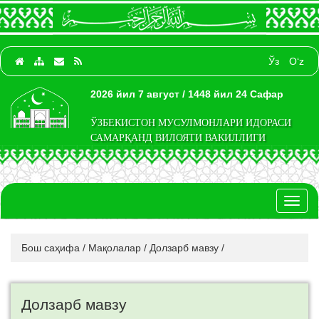
Ўз
O‘z
2026 йил 7 август / 1448 йил 24 Сафар
ЎЗБЕКИСТОН МУСУЛМОНЛАРИ ИДОРАСИ
САМАРҚАНД ВИЛОЯТИ ВАКИЛЛИГИ
Toggl
naviga
Бош саҳифа
/
Мақолалар
/
Долзарб мавзу
/
Долзарб мавзу