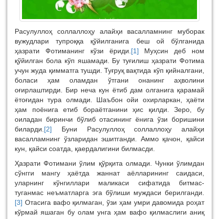
Расулуллоҳ соллаллоҳу алайҳи васалламнинг муборак
вужудлари тупроққа қўйилганига беш ой бўлганида
ҳазрати Фотиманинг кўзи ёриди.
[1]
Муҳсин деб ном
қўйилган бола кўп яшамади. Бу туғилиш ҳазрати Фотима
учун жуда қимматга тушди. Туғруқ вақтида кўп қийналгани,
боласи ҳам оламдан ўтгани онанинг аҳволини
оғирлаштирди. Бир неча кун ётиб дам олганига қарамай
ётоғидан тура олмади. Шаъбон ойи охирларкан, ҳаёти
ҳам поёнига етиб бораётганини ҳис қилди. Зеро, бу
оиладан биринчи бўлиб отасининг ёнига ўзи боришини
биларди.
[2]
Буни Расулуллоҳ соллаллоҳу алайҳи
васалламнинг ўзларидан эшитганди. Аммо қачон, қайси
кун, қайси соатда, қаердалигини билмасди.
Ҳазрати Фотимани ўлим қўрқита олмади. Чунки ўлимдан
сўнгги мангу ҳаётда жаннат аёлларининг саидаси,
уларнинг кўнгиллари маликаси сифатида битмас-
туганмас неъматларга эга бўлиши муждаси берилганди.
[3]
Отасига вафо қилмаган, ўзи ҳам умри давомида роҳат
кўрмай яшаган бу олам унга ҳам вафо қилмаслиги аниқ