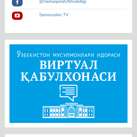
@SamaqandUMIvakilligi
Sammuslim.TV