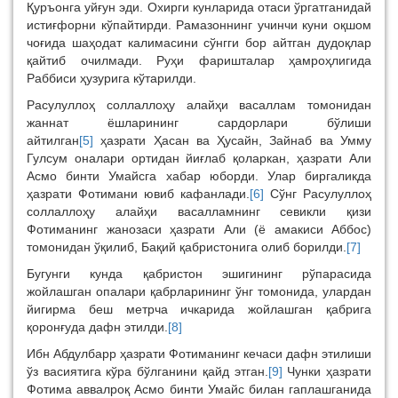
Қуръонга уйғун эди. Охирги кунларида отаси ўргатганидай
истиғфорни кўпайтирди. Рамазоннинг учинчи куни оқшом
чоғида шаҳодат калимасини сўнгги бор айтган дудоқлар
қайтиб очилмади. Руҳи фаришталар ҳамроҳлигида
Раббиси ҳузурига кўтарилди.
Расулуллоҳ соллаллоҳу алайҳи васаллам томонидан
жаннат ёшларининг сардорлари бўлиши
айтилган
[5]
ҳазрати Ҳасан ва Ҳусайн, Зайнаб ва Умму
Гулсум оналари ортидан йиғлаб қоларкан, ҳазрати Али
Асмо бинти Умайсга хабар юборди. Улар биргаликда
ҳазрати Фотимани ювиб кафанлади.
[6]
Сўнг Расулуллоҳ
соллаллоҳу алайҳи васалламнинг севикли қизи
Фотиманинг жанозаси ҳазрати Али (ё амакиси Аббос)
томонидан ўқилиб, Бақий қабристонига олиб борилди.
[7]
Бугунги кунда қабристон эшигининг рўпарасида
жойлашган опалари қабрларининг ўнг томонида, улардан
йигирма беш метрча ичкарида жойлашган қабрига
қоронғуда дафн этилди.
[8]
Ибн Абдулбарр ҳазрати Фотиманинг кечаси дафн этилиши
ўз васиятига кўра бўлганини қайд этган.
[9]
Чунки ҳазрати
Фотима аввалроқ Асмо бинти Умайс билан гаплашганида