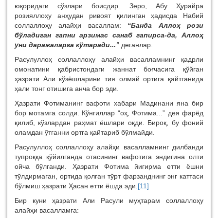
юқоридаги сўзлари боисдир. Зеро, Абу Ҳурайра
розияллоҳу анҳудан ривоят қилинган ҳадисда Набий
соллаллоҳу алайҳи васаллам:
“Банда Аллоҳ рози
бўладиган гапни арзимас санаб гапирса-да, Аллоҳ
уни даражаларга кўтаради...”
деганлар.
Расулуллоҳ соллаллоҳу алайҳи васалламнинг қадрли
омонатини қабристондаги жаннат боғчасига қўйган
ҳазрати Али кўзёшларини тия олмай ортига қайтганида
ҳали тонг отишига анча бор эди.
Ҳазрати Фотиманинг вафоти хабари Мадинани яна бир
бор мотамга солди. Кўнгиллар “оҳ, Фотима...” дея фарёд
қилиб, кўзлардан раҳмат ёшлари оқди. Бироқ, бу фоний
оламдан ўтганни ортга қайтариб бўлмайди.
Расулуллоҳ соллаллоҳу алайҳи васалламнинг дилбанди
тупроққа қўйилганда отасининг вафотига эндигина олти
ойча бўлганди. Ҳазрати Фотима йигирма етти ёшни
тўлдирмаган, ортида қолган тўрт фарзанднинг энг каттаси
бўлмиш ҳазрати Ҳасан етти ёшда эди.
[11]
Бир куни ҳазрати Али Расули муҳтарам соллаллоҳу
алайҳи васалламга: