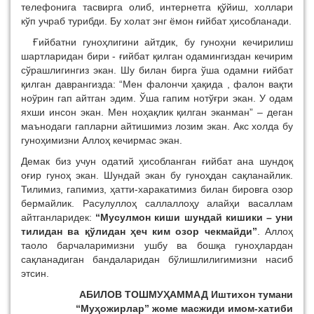
телефонига тасвирга олиб, интернетга қўйиш, холлари
кўп учраб турибди. Бу холат энг ёмон ғийбат ҳисобланади.
Ғийбатни гуноҳлигини айтдик, бу гуноҳни кечирилиш
шартларидан бири - ғийбат қилган одамингиздан кечирим
сўрашлигингиз экан. Шу билан бирга ўша одамни ғийбат
қилган даврангизда: “Мен фалончи ҳақида , фалон вақти
ноўрин гап айтган эдим. Ўша гапим нотўғри экан. У одам
яхши инсон экан. Мен ноҳақлик қилган эканман” – деган
маънодаги гапларни айтишимиз лозим экан. Акс холда бу
гуноҳимизни Аллоҳ кечирмас экан.
Демак биз учун одатий ҳисобланган ғийбат ана шундоқ
оғир гуноҳ экан. Шундай экан бу гуноҳдан сақланайлик.
Тилимиз, гапимиз, ҳатти-харакатимиз билан бировга озор
бермайлик. Расулуллоҳ саллаллоҳу алайҳи васаллам
айтганларидек:
“Мусулмон киши шундай кишики – уни
тилидан ва қўлидан ҳеч ким озор чекмайди”
. Аллоҳ
таоло барчаларимизни ушбу ва бошқа гуноҳлардан
сақланадиган бандаларидан бўлишлилигимизни насиб
этсин.
АБИЛОВ ТОШМУҲАММАД Иштихон тумани
“Муҳожирлар” жоме масжиди имом-хатиби