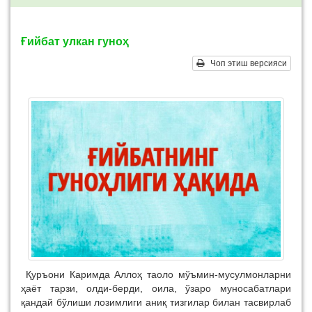
Ғийбат улкан гуноҳ
Чоп этиш версияси
Қуръони Каримда Аллоҳ таоло мўъмин-мусулмонларни
ҳаёт тарзи, олди-берди, оила, ўзаро муносабатлари
қандай бўлиши лозимлиги аниқ тизгилар билан тасвирлаб