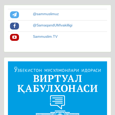
@sammuslimuz
@SamaqandUMIvakilligi
Sammuslim.TV