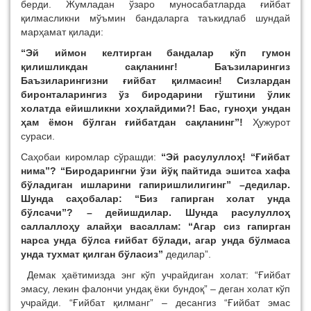
берди. Жумладан ўзаро муносабатларда ғийбат
қилмасликни мўъмин бандаларга таъкидлаб шундай
марҳамат қилади:
“Эй иймон келтирган бандалар кўп гумон
қилишликдан сақланинг! Баъзиларингиз
Баъзиларингизни ғийбат қилмасин! Сизлардан
биронталарингиз ўз биродарини гўштини ўлик
холатда ейишликни хоҳлайдими?! Бас, гуноҳи ундан
ҳам ёмон бўлган ғийбатдан сақланинг”!
Ҳужурот
сураси.
Саҳобаи киромлар сўрашди:
“Эй расулуллоҳ! “Ғийбат
нима”? “Биродарингни ўзи йўқ пайтида эшитса хафа
бўладиган ишларини гапиришлилигинг” –дедилар.
Шунда саҳобалар: “Биз гапирган холат унда
бўлсачи”? – дейишдилар. Шунда расулуллоҳ
саллаллоҳу алайҳи васаллам: “Агар сиз гапирган
нарса унда бўлса ғийбат бўлади, агар унда бўлмаса
унда тухмат қилган бўласиз”
дедилар”.
Демак ҳаётимизда энг кўп учрайдиган холат: “Ғийбат
эмасу, лекин фалончи ундақ ёки бундоқ” – деган холат кўп
учрайди. “Ғийбат қилманг” – десангиз “Ғийбат эмас