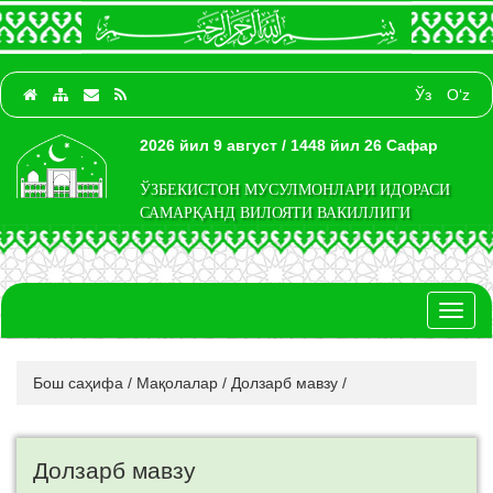
Ўз
O‘z
2026 йил 9 август / 1448 йил 26 Сафар
ЎЗБЕКИСТОН МУСУЛМОНЛАРИ ИДОРАСИ
САМАРҚАНД ВИЛОЯТИ ВАКИЛЛИГИ
Toggl
naviga
Бош саҳифа
/
Мақолалар
/
Долзарб мавзу
/
Долзарб мавзу