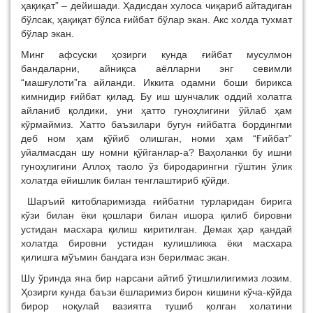
ҳақиқат” – дейишади. Ҳадисдан хулоса чиқариб айтадиган
бўлсак, ҳақиқат бўлса ғийбат бўлар экан. Акс холда тухмат
бўлар экан.
Минг афсуски ҳозирги кунда ғийбат мусулмон
бандаларни, айниқса аёлларни энг севимли
“машғулоти”га айланди. Иккита одамни боши бирикса
кимнидир ғийбат қилад. Бу иш шунчалик оддий холатга
айланиб қолдики, уни ҳатто гуноҳлигини ўйлаб ҳам
кўрмаймиз. Хатто баъзилари бугун ғийбатга бордингми
деб ном ҳам қўйиб олишган, номи ҳам “Ғийбат”
уйалмасдан шу номни қўйганлар-а? Ваҳоланки бу ишни
гуноҳлигини Аллоҳ таоло ўз биродарингни гўштин ўлик
холатда ейишлик билан тенглаштириб қўйди.
Шаръий китобларимизда ғийбатни турларидан бирига
кўзи билан ёки қошлари билан ишора қилиб бировни
устидан масхара қилиш киритилган. Демак ҳар қандай
холатда бировни устидан кулишликка ёки масхара
қилишга мўъмин бандага изн берилмас экан.
Шу ўринда яна бир нарсани айтиб ўтишлилигимиз лозим.
Ҳозирги кунда баъзи ёшларимиз бирон кишини кўча-кўйда
бирор ноқулай вазиятга тушиб қолган холатини