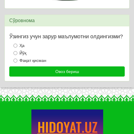
Сўровнома
Ўзингиз учун зарур маълумотни олдингизми?
Ҳа
Йўқ
Фақат қисман