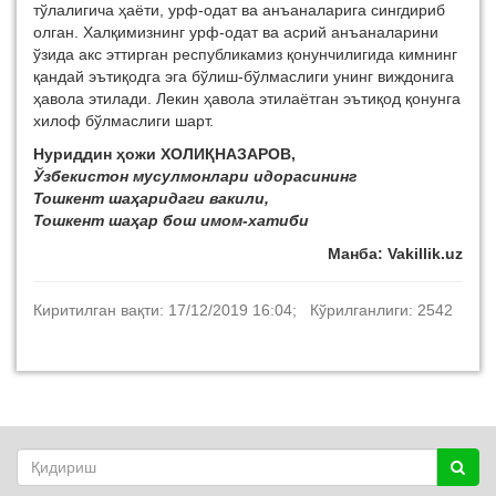
тўлалигича ҳаёти, урф-одат ва анъаналарига сингдириб
олган. Халқимизнинг урф-одат ва асрий анъаналарини
ўзида акс эттирган республикамиз қонунчилигида кимнинг
қандай эътиқодга эга бўлиш-бўлмаслиги унинг виждонига
ҳавола этилади. Лекин ҳавола этилаётган эътиқод қонунга
хилоф бўлмаслиги шарт.
Нуриддин ҳожи ХОЛИҚНАЗАРОВ,
Ўзбекистон мусулмонлари идорасининг
Тошкент шаҳаридаги вакили,
Тошкент шаҳар бош имом-хатиби
Манба: Vakillik.uz
Киритилган вақти: 17/12/2019 16:04; Кўрилганлиги: 2542