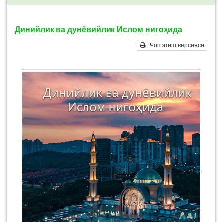
Динийлик ва дунёвийлик Ислом нигоҳида
Чоп этиш версияси