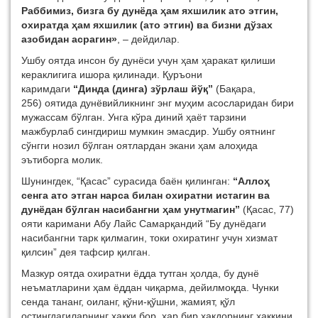
Раббимиз, бизга бу дунёда ҳам яхшилик ато этгин,
охиратда ҳам яхшилик (ато этгин) ва бизни дўзах
азобидан асрагин»
, – дейдилар.
Ушбу оятда инсон бу дунёси учун ҳам ҳаракат қилиши
кераклигига ишора қилинади. Қуръони
каримдаги
“Динда (динга) зўрлаш йўқ”
(Бақара,
256) оятида дунёвийликнинг энг муҳим асосларидан бири
мужассам бўлган. Унга кўра диний ҳаёт тарзини
мажбурлаб сингдириш мумкин эмасдир. Ушбу оятнинг
сўнгги нозил бўлган оятлардан экани ҳам алоҳида
эътиборга молик.
Шунингдек, “Қасас” сурасида баён қилинган:
“Аллоҳ
сенга ато этган нарса билан охиратни истагин ва
дунёдан бўлган насибангни ҳам унутмагин”
(Қасас, 77)
ояти каримани Абу Лайс Самарқандий “Бу дунёдаги
насибангни тарк қилмагин, токи охиратинг учун хизмат
қилсин” дея тафсир қилган.
Мазкур оятда охиратни ёдда тутган ҳолда, бу дунё
неъматларини ҳам ёддан чиқарма, дейилмоқда. Чунки
сенда тананг, оиланг, қўни-қўшни, жамият, қўл
остингдагиларнинг ҳаққи бор, ҳар бир ҳақдорнинг ҳаққини