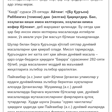
адо этиш керак.
“Каҳф” сураси 29-оятида:
Айтинг: «(Бу Қуръон)
Раббингиз (томони) дан (келган) Ҳақиқатдир. Бас,
хоҳлаган киши имон келтирсин, хоҳлаган кимса
кофир бўлсин»
, деб марҳамат қилинади. Бу оятда ҳам
ҳар бир инсон имон келтириш масаласида ихтиёрли
экани, ўз амали учун ўзи масъул бўлиши таъкидланади.
Шулар билан бирга Қуръонда кўплаб оятлар дунёвий
масалаларни ҳам қамраб олади. Мисол тариқасида,
Қуръондаги энг катта оят ҳам айнан дунёвий масала –
қарз олди-бердиси ҳақидаги “Бақара” сурасининг 282-ояти
бўлиб, унда масаланинг моддий ва маънавий
жиҳатларига эътибор эътибор қаратилган.
Пайғамбар (а.с.)нинг ҳаёт йўлини ўрганган уламолар у
ердаги дунёвийликка эътибор берилган нуқталарни
алоҳида ўрганганлар. Муҳаммад (а.с.) диний
масалаларда барчага муаллим бўлсалар ҳам, дунёвий
масалаларда мутахассисларнинг фикрларига қулоқ
тутардилар. Худди шунга ўхшаш “хурмо чанглатиш”
ҳақидаги ҳадисда ҳам Пайғамбар (а.с.) дунёвий ишларида
соҳа мутахассисларининг фикрига таяниш кераклигига