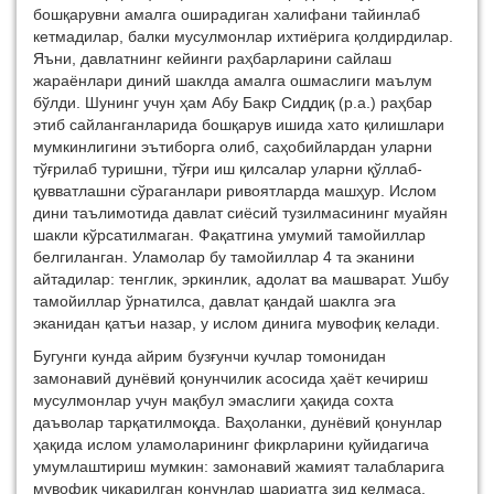
бошқарувни амалга оширадиган халифани тайинлаб
кетмадилар, балки мусулмонлар ихтиёрига қолдирдилар.
Яъни, давлатнинг кейинги раҳбарларини сайлаш
жараёнлари диний шаклда амалга ошмаслиги маълум
бўлди. Шунинг учун ҳам Абу Бакр Сиддиқ (р.а.) раҳбар
этиб сайланганларида бошқарув ишида хато қилишлари
мумкинлигини эътиборга олиб, саҳобийлардан уларни
тўғрилаб туришни, тўғри иш қилсалар уларни қўллаб-
қувватлашни сўраганлари ривоятларда машҳур. Ислом
дини таълимотида давлат сиёсий тузилмасининг муайян
шакли кўрсатилмаган. Фақатгина умумий тамойиллар
белгиланган. Уламолар бу тамойиллар 4 та эканини
айтадилар: тенглик, эркинлик, адолат ва машварат. Ушбу
тамойиллар ўрнатилса, давлат қандай шаклга эга
эканидан қатъи назар, у ислом динига мувофиқ келади.
Бугунги кунда айрим бузғунчи кучлар томонидан
замонавий дунёвий қонунчилик асосида ҳаёт кечириш
мусулмонлар учун мақбул эмаслиги ҳақида сохта
даъволар тарқатилмоқда. Ваҳоланки, дунёвий қонунлар
ҳақида ислом уламоларининг фикрларини қуйидагича
умумлаштириш мумкин: замонавий жамият талабларига
мувофиқ чиқарилган қонунлар шариатга зид келмаса,