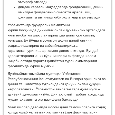
эътироф этилади;
диндан ғаразли мақсадларда фойдаланиш, диний
омилдан фойдаланиб сиёсатга аралашиш,
ҳокимиятга интилиш каби ҳолатлар ман этилади.
Ўзбекистонда фуқаролик жамиятини
қуриш босқичида динийлик билан дунёвийлик ўртасидаги
янги нисбатни шакллантириш ҳар доим ҳам силлиқ
кечмади. Бу йўлда мусулмон аҳоли диний онгини
радикаллаштириш ва сиёсийлаштиришга
қаратилган уринишлар ҳамон давом этмоқда. Бундай
ҳаракатларнинг аниқ кўринишлари сифатида ислом
ниқоби остида ҳаракат қилаётган турли оқимларнинг
фаолиятида кўриш мумкин.
Дунёвийлик тамойили мустақил Ўзбекистон
Республикасининг Конституцияси ва Виждон эркинлиги ва
диний ташкилотлар тўғрисида»ги қонуни билан ҳуқуқий
кафолатланган. Ўзбекистон танлаган тараққиёт йўли –
дунёвий демократик йўл. Дин ахлоқий тарбия соҳасида
муҳим аҳамиятга эга вазифани бажаради.
Минг йиллар давомида ислом дини тамойилларига содиқ
ҳолда яшаб келаётган халқимиз гўзал фазилатларни