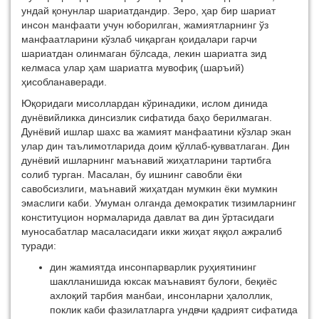
ундай қонунлар шариатдандир. Зеро, ҳар бир шариат
инсон манфаати учун юборилган, жамиятларнинг ўз
манфаатларини кўзлаб чиқарган қоидалари гарчи
шариатдан олинмаган бўлсада, лекин шариатга зид
келмаса улар ҳам шариатга мувофиқ (шаръий)
ҳисобланаверади.
Юқоридаги мисоллардан кўринадики, ислом динида
дунёвийликка динсизлик сифатида баҳо берилмаган.
Дунёвий ишлар шахс ва жамият манфаатини кўзлар экан
улар дин таълимотларида доим қўллаб-қувватлаган. Дин
дунёвий ишларнинг маънавий жиҳатларини тартибга
солиб турган. Масалан, бу ишнинг савобли ёки
савобсизлиги, маънавий жиҳатдан мумкин ёки мумкин
эмаслиги каби. Умуман олганда демократик тизимларнинг
конституцион нормаларида давлат ва дин ўртасидаги
муносабатлар масаласидаги икки жиҳат яққол ажралиб
туради:
дин жамиятда инсонпарварлик руҳиятининг
шаклланишида юксак маънавият булоғи, беқиёс
ахлоқий тарбия манбаи, инсонларни ҳалоллик,
поклик каби фазилатларга ундвчи қадрият сифатида