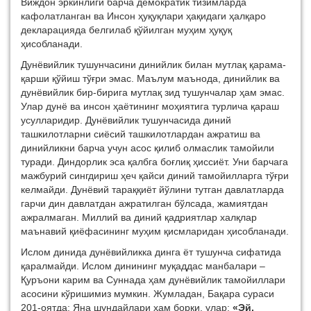
Виждон эркинлиги барча демократик тизимларда
кафолатланган ва Инсон ҳуқуқлари ҳақидаги ҳалқаро
декларацияда белгилаб қўйилган муҳим ҳуқуқ
ҳисобланади.
Дунёвийлик тушунчасини динийлик билан мутлақ қарама-
қарши қўйиш тўғри эмас. Маълум маънода, динийлик ва
дунёвийлик бир-бирига мутлақ зид тушунчалар ҳам эмас.
Улар дунё ва инсон ҳаётининг моҳиятига турлича қараш
усулларидир. Дунёвийлик тушунчасида диний
ташкилотларни сиёсий ташкилотлардан ажратиш ва
динийликни барча учун асос қилиб олмаслик тамойили
туради. Диндорлик эса қалбга боғлиқ ҳиссиёт. Уни барчага
мажбурий сингдириш ҳеч қайси диний тамойилларга тўғри
келмайди. Дунёвий тараққиёт йўлини тутган давлатларда
гарчи дин давлатдан ажратилган бўлсада, жамиятдан
ажралмаган. Миллий ва диний қадриятлар халқлар
маънавий қиёфасининг муҳим қисмларидан ҳисобланади.
Ислом динида дунёвийликка динга ёт тушунча сифатида
қаралмайди. Ислом динининг муқаддас манбалари –
Қуръони карим ва Суннада ҳам дунёвийлик тамойиллари
асосини кўришимиз мумкин. Жумладан, Бақара сураси
201-оятда: Яна шундайлари ҳам борки, улар:
«Эй,