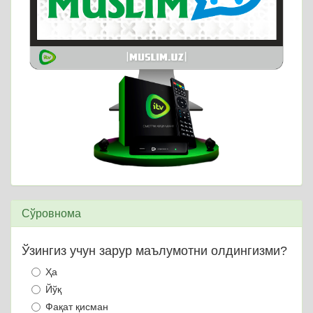
Сўровнома
Ўзингиз учун зарур маълумотни олдингизми?
Ҳа
Йўқ
Фақат қисман