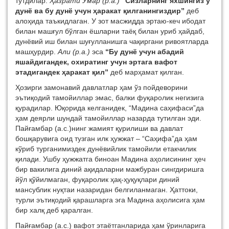
тутдилар.
Ҳазрати Умар (р.а.)
“Сизларнинг яхшингиз у
дунё ва бу дунё учун ҳаракат қилганингиздир”
деб
алоҳида таъкидлаган. У зот масжидда эртаю-кеч ибодат
билан машғул бўлган ёшларни таёқ билан уриб ҳайдаб,
дунёвий иш билан шуғулланишга чақиргани ривоятларда
машҳурдир.
Али (р.а.)
эса
“Бу дунё учун абадий
яшайдигандек, охиратинг учун эртага вафот
этадигандек ҳаракат қил”
деб марҳамат қилган.
Ҳозирги замонавий давлатлар ҳам ўз пойдеворини
эътиқодий тамойиллар эмас, балки фуқаролик негизига
қурадилар. Юқорида келганидек, “Мадина саҳифаси”да
ҳам деярли шундай тамойиллар назарда тутилган эди.
Пайғамбар (а.с.)нинг жамият қурилиши ва давлат
бошқарувига оид тузган илк ҳужжат – “Саҳифа”да ҳам
кўриб турганимиздек дунёвийлик тамойили етакчилик
қилади. Ушбу ҳужжатга биноан Мадина аҳолисининг ҳеч
бир вакилига диний ақидаларни мажбуран сингдиришга
йўл қўйилмаган, фуқаролик ҳақ-ҳуқуқлари диний
мансублик нуқтаи назаридан белгиланмаган. Ҳаттоки,
турли эътиқодий қарашларга эга Мадина аҳолисига ҳам
бир халқ деб қаралган.
Пайғамбар (а.с.) вафот этаётганларида ҳам ўринларига