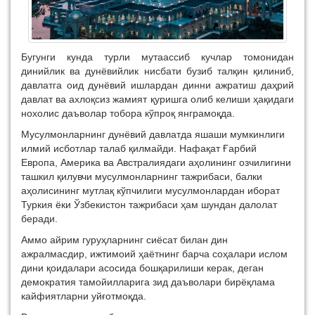
Бугунги кунда турли мутаассиб кучлар томонидан
динийлик ва дунёвийлик нисбати бузиб талқин қилиниб,
давлатга оид дунёвий ишлардан динни ажратиш даҳрий
давлат ва ахлоқсиз жамият қуришга олиб келиши ҳақидаги
нохолис даъволар тобора кўпроқ янграмоқда.
Мусулмонларнинг дунёвий давлатда яшаши мумкинлиги
илмий исботлар талаб қилмайди. Нафақат Ғарбий
Европа, Америка ва Австралиядаги аҳолининг озчилигини
ташкил қилувчи мусулмонларнинг тажрибаси, балки
аҳолисининг мутлақ кўпчилиги мусулмонлардан иборат
Туркия ёки Ўзбекистон тажрибаси ҳам шундан далолат
беради.
Аммо айрим гуруҳларнинг сиёсат билан дин
ажралмасдир, ижтимоий ҳаётнинг барча соҳалари ислом
дини қоидалари асосида бошқарилиши керак, деган
демократия тамойилларига зид даъволари бирёқлама
кайфиятларни уйғотмоқда.