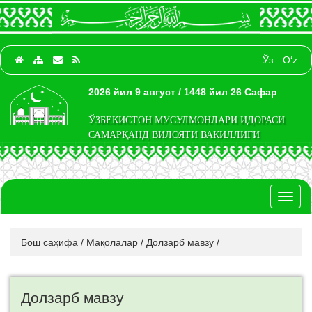
Ўз
O‘z
2026 йил 9 август / 1448 йил 26 Сафар
ЎЗБЕКИСТОН МУСУЛМОНЛАРИ ИДОРАСИ
САМАРҚАНД ВИЛОЯТИ ВАКИЛЛИГИ
Toggl
naviga
Бош саҳифа
/
Мақолалар
/
Долзарб мавзу
/
Долзарб мавзу