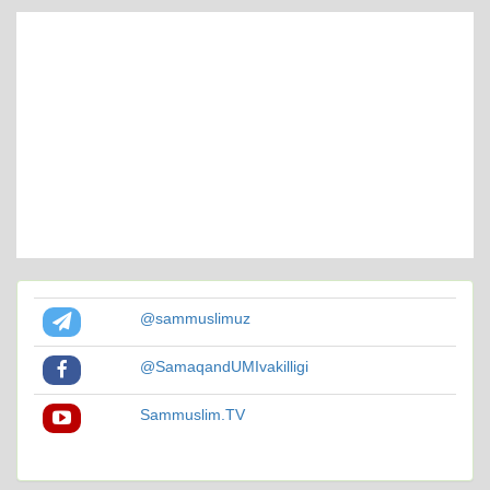
@sammuslimuz
@SamaqandUMIvakilligi
Sammuslim.TV