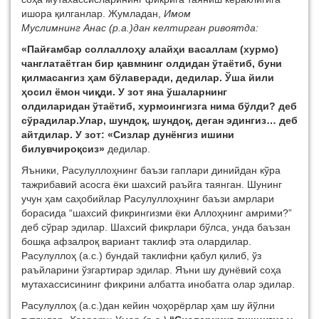
ишора қилганлар. Жумладан,
Имом
Муслимнинг Анас (р.а.)дан келтирган ривоятда:
«Пайғамбар соллаллоҳу алайҳи васаллам (хурмо)
чанглатаётган бир қавмнинг олдидан ўтаётиб, буни
қилмасангиз ҳам бўлаверади, дедилар. Ўша йили
ҳосил ёмон чиқди. У зот яна ўшаларнинг
олдиларидан ўтаётиб, хурмоингизга нима бўлди? деб
сўрадилар.Улар, шундоқ, шундоқ, деган эдингиз… деб
айтдилар. У зот: «Сизлар дунёнгиз ишини
билувчироқсиз»
дедилар.
Яъники, Расулуллоҳнинг баъзи гаплари динийдан кўра
тажрибавий асосга ёки шахсий раъйга таянган. Шунинг
учун ҳам саҳобийлар Расулуллоҳнинг баъзи амрлари
борасида “шахсий фикрингизми ёки Аллоҳнинг амрими?”
деб сўрар эдилар. Шахсий фикрлари бўлса, унда баъзан
бошқа афзалроқ вариант таклиф эта олардилар.
Расулуллоҳ (а.с.) бундай таклифни қабул қилиб, ўз
раъйларини ўзгартирар эдилар. Яъни шу дунёвий соҳа
мутахассисининг фикрини албатта инобатга олар эдилар.
Расулуллоҳ (а.с.)дан кейин чоҳорёрлар ҳам шу йўлни