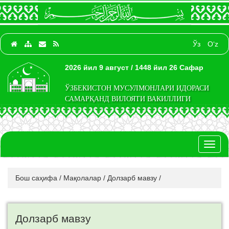
Ўз
O‘z
2026 йил 9 август / 1448 йил 26 Сафар
ЎЗБЕКИСТОН МУСУЛМОНЛАРИ ИДОРАСИ
САМАРҚАНД ВИЛОЯТИ ВАКИЛЛИГИ
Toggl
naviga
Бош саҳифа
/
Мақолалар
/
Долзарб мавзу
/
Долзарб мавзу