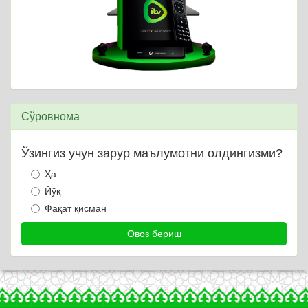
Сўровнома
Ўзингиз учун зарур маълумотни олдингизми?
Ҳа
Йўқ
Фақат қисман