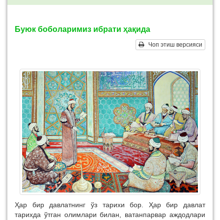
Буюк боболаримиз ибрати ҳақида
Чоп этиш версияси
Ҳар бир давлатнинг ўз тарихи бор. Ҳар бир давлат
тарихда ўтган олимлари билан, ватанпарвар аждодлари