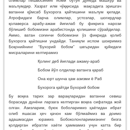
олимлар пешвосининг номи бутун дунёда машхур ва
маълумдир. Хазрат илм чўққисида мақсадига эришгач
ватанни қўмсаб Бухорога қайтишини маълум қилади.
Атрофидаги барча олимлар, устозлар, шогирдлар
қолаверса арабу-ажам йиғилаб бу фикрига нарози
бўлишиб бобомизни арабистонда қолишини сўрайдилар.
Аммо, ватан соғинчи бобомизни ўз фикрида қолиб
Бухорога қайтишни ундайди. Таниқли ислом шоиримиз
Боқонийнинг “Бухорий бобом” шеъридан қуйидаги
мисраларини келтирамиз
Қолинг деб йиғлади ажаму-араб
Бобом йўл олдилар ватанга қараб
Она юрт шунча ҳам азизми ё Раб
Бухорога қайтди Бухорий бобом
Бу воқеа тарих зар варақларидан ватанни севиш
борасида дунёни ларзага келтирган воқеа сифатида жой
олган. Азизларим, буюк боболаримиз ҳаётидан ибрат
олиб яшасак ҳеч қачон кам бўлмаймиз ва доимо
адашмасдан юрамиз. Бобоколонларимизнинг бизга
қолдирган ибратли хаёти ҳаммамиз учун катта бир