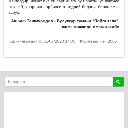
мактабдир. Фақат биз ёшларимизга бу ибратни ўз вақтида
етказиб, уларнинг тарбиясига жиддий ёндаша билишимиз
зарур.
Ашраф Тошмуродов - Булунғур тумани “Пойга тепа”
жоме масжиди имом-хатиби
Киритилган вақти: 01/07/2020 14:35; Кўрилганлиги: 2065