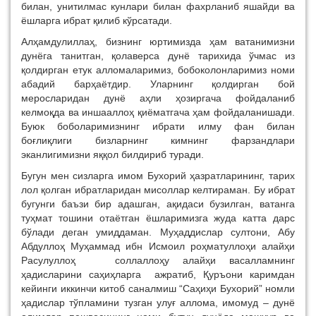
билан, унитилмас кунлари билан фахрланиб яшайди ва
ёшларга ибрат қилиб кўрсатади.
Алҳамдулиллаҳ, бизнинг юртимизда ҳам ватанимизни
дунёга танитган, қолаверса дунё тарихида ўчмас из
қолдирган етук алломаларимиз, бобоколонларимиз номи
абадий барҳаётдир. Уларнинг қолдирган бой
меросларидан дунё аҳли ҳозиргача фойдаланиб
келмоқда ва иншааллоҳ қиёматгача ҳам фойдаланишади.
Буюк боболаримизнинг ибрати илму фан билан
боғлиқлиги бизларнинг кимнинг фарзандлари
эканлигимизни яққол билдириб туради.
Бугун мен сизларга имом Бухорий ҳазратларининг, тарих
лол қолган ибратларидан мисоллар келтираман. Бу ибрат
бугунги баъзи бир адашган, ақидаси бузилган, ватанга
туҳмат тошини отаётган ёшларимизга жуда катта дарс
бўлади деган умиддаман. Муҳаддислар султони, Абу
Абдуллоҳ Муҳаммад ибн Исмоил роҳматуллоҳи алайҳи
Расулуллоҳ соллаллоҳу алайҳи васалламнинг
ҳадисларини саҳиҳларга ажратиб, Қуръони каримдан
кейинги иккинчи китоб саналмиш “Саҳиҳи Бухорий” номли
ҳадислар тўпламини тузган улуғ аллома, имомуд – дунё