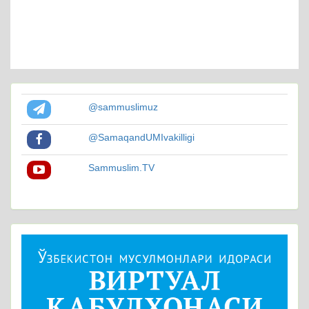
@sammuslimuz
@SamaqandUMIvakilligi
Sammuslim.TV