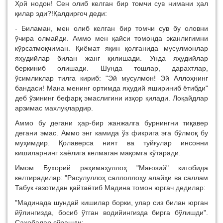
Ҳой нодон! Сен олиб келган бир томчи сув нимани ҳал
қилар эди?!Қалдирғоч деди:
- Биламан, мен олиб келган бир томчи сув бу оловни
ўчира олмайди. Аммо мен қайси томонда эканлигимни
кўрсатмоқчиман. Қиёмат яқин қолганида мусулмонлар
яҳудийлар билан жанг қилишади. Унда яҳудийлар
беркиниб олишади. Шунда тошлар, дарахтлар,
ўсимликлар тилга кириб: "Эй мусулмон! Эй Аллоҳнинг
бандаси! Мана менинг ортимда яҳудий яшириниб ётибди"
деб ўзининг бефарқ эмаслигини изҳор қилади. Лоқайдлар
арзимас махлуқлардир.
Аммо бу дегани ҳар-бир жанжалга бурнингни тиқавер
дегани эмас. Аммо энг камида ўз фикрига эга бўлмоқ бу
муҳимдир. Қолаверса ният ва туйғулар инсонни
кишиларнинг хаёлига келмаган мақомга кўтаради.
Имом Бухорий раҳимаҳуллоҳ "Мағозий" китобида
келтирадилар: "Расулуллоҳ саллоллоҳу алайҳи ва саллам
Табук ғазотидан қайтаётиб Мадина томон юргач дедилар:
"Мадинада шундай кишилар борки, улар сиз билан юрган
йўлингизда, босиб ўтган водийингизда бирга бўлишди".
Саҳобалар сўрашди: