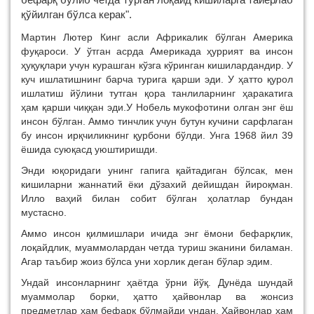
қўйилган бўлса керак".
Мартин Лютер Кинг асли Африкалик бўлган Америка
фуқароси. У ўтган асрда Америкада ҳуррият ва инсон
ҳуқуқлари учун курашган кўзга кўринган кишилардандир. У
куч ишлатишнинг барча турига қарши эди. У ҳатто қурол
ишлатиш йўлини тутган қора танлиларнинг ҳаракатига
ҳам қарши чиққан эди.У Нобель мукофотини олган энг ёш
инсон бўлган. Аммо тинчлик учун бутун кучини сарфлаган
бу инсон ирқчиликнинг қурбони бўлди. Унга 1968 йил 39
ёшида суюқасд уюштиришди.
Энди юқоридаги унинг гапига қайтадиган бўлсак, мен
кишиларни жаннатий ёки дўзахий дейишдан йироқман.
Илло ваҳий билан собит бўлган ҳолатлар бундан
мустасно.
Аммо инсон қилмишлари ичида энг ёмони бефарқлик,
лоқайдлик, муаммолардан четда туриш эканини биламан.
Агар таъбир жоиз бўлса уни хорлик деган бўлар эдим.
Ундай инсонларнинг ҳаётда ўрни йўқ. Дунёда шундай
муаммолар борки, ҳатто ҳайвонлар ва жонсиз
предметлар ҳам бефарқ бўлмайди ундан. Ҳайвонлар ҳам