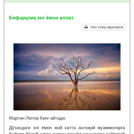
Бефарқлиқ энг ёмон иллат.
Чоп этиш версияси
Мартин Лютер Кинг айтади:
Дўзахдаги энг ёмон жой катта ахлоқий муаммоларга
бефарқ бўлиб четда турган лоқайд кишиларга тайёрлаб