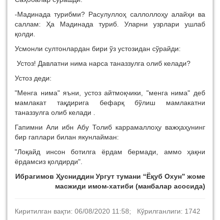
-Мадинада турибми? Расулуллоҳ саллоллоҳу алайҳи ва
саллам: Ҳа Мадинада туриб. Уларни узрлари ушлаб
қолди.
Усмонли султонлардан бири ўз устозидан сўрайди:
Устоз! Давлатни нима нарса таназзулга олиб келади?
Устоз деди:
"Менга нима" яъни, устоз айтмоқчики, "менга нима" деб
мамлакат тақдирига бефарқ бўлиш мамлакатни
таназзулга олиб келади .
Гапимни Али ибн Абу Толиб каррамаллоҳу важҳаҳунинг
бир гаплари билан якунлайман:
"Лоқайд инсон ботилга ёрдам бермади, аммо ҳақни
ёрдамсиз қолдирди".
Ибрагимов Ҳусниддин Ургут тумани “Ёқуб Охун” жоме
масжиди имом-хатиби (манбалар асосида)
Киритилган вақти: 06/08/2020 11:58; Кўрилганлиги: 1742