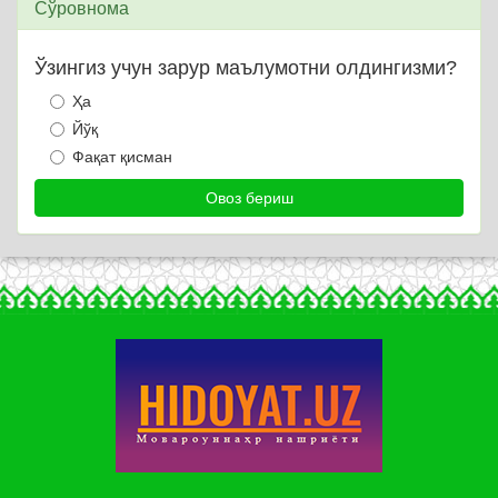
Сўровнома
Ўзингиз учун зарур маълумотни олдингизми?
Ҳа
Йўқ
Фақат қисман