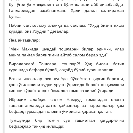
бу тўғри ўз мавқифига эга бўлмасликни айб ҳисоблайди.
Гапларимдан ажабланманг. Ҳали далил келтираман
бунга.
Набий саллоллоҳу алайҳи ва саллам: "Уҳуд бизни яхши
кўради, биз Уҳудни " деганлар.
Яна айтадилар:
"Мен Маккада шундай тошларни билар эдимки, улар
менга пайғамбарлигимни айтиб салом берар эди".
Биродарлар! Тошлара, тошлар?! Ҳақ билан ботил
курашида бефарқ бўлиб, лоқайд бўлиб туришмаяпди.
Баъзи инсонлар эса дунёда бўлаётган қирғин-баротни,
қон тўкилишини худди уруш тўғрисида бораётган қизиқали
кинони кўраётгандек бемалол томоша қилиб ўтиради.
Иброҳим алайҳис салом Намруд томонидан оловга
ташланганларида ҳатто ҳайвонлар ва паррандалар ҳам
бефарқ турмасдан оловни ўчиришга ҳаракат қилган.
Тумшуғида бир томчи сув ташиётган қалдирғочни
бефарқлар танқид қилишди: