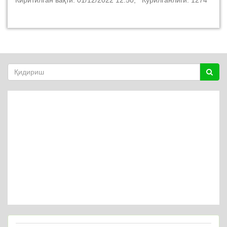
Киритилган вақти: 01/12/2022 12:50; Кўрилганлиги: 1274