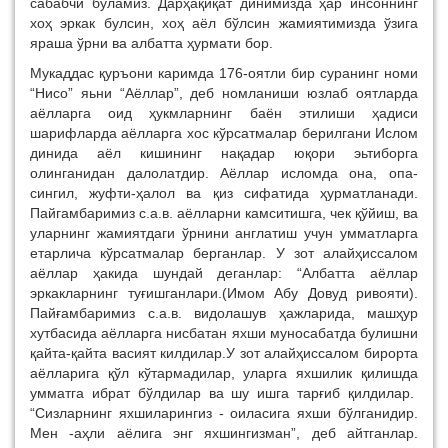
сабабчи буламиз. Дарҳақиқат динимизда ҳар инсоннинг
хоҳ эркак булсин, хоҳ аёл бўлсин жамиятимизда ўзига
яраша ўрни ва албатта ҳурмати бор.
Мукаддас қуръони каримда 176-оятли бир суранинг номи
“Нисо” яьни “Аёллар”, деб номланиши юзлаб оятларда
аёлларга оид ҳукмларнинг баён этилиши ҳадиси
шарифларда аёлларга хос кўрсатмалар берилгани Ислом
динида аёл кишининг нақадар юқори эьтиборга
олинганидан далолатдир. Аёллар исломда она, опа-
сингил, жуфти-ҳалол ва қиз сифатида ҳурматланади.
Пайгамбаримиз с.а.в. аёлларни камситишга, чек қўйиш, ва
уларнинг жамиятдаги ўрнини англатиш учун умматларга
етарлича кўрсатмалар берганлар. У зот алайҳиссалом
аёллар ҳакида шундай деганлар: “Албатта аёллар
эркакларнинг туғишганлари.(Имом Абу Довуд ривояти).
Пайғамбаримиз с.а.в. видолашув ҳажларида, машҳур
хутбасида аёлларга нисбатан яхши муносабатда булишни
қайта-қайта васият килдилар.У зот алайҳиссалом бирорта
аёлларига қўл кўтармадилар, уларга яхшилик қилишда
умматга ибрат бўлдилар ва шу ишга тарғиб қилдилар.
“Сизларнинг яхшиларингиз - оиласига яхши бўлганидир.
Мен -аҳли аёлига энг яхшингизман”, деб айтганлар.