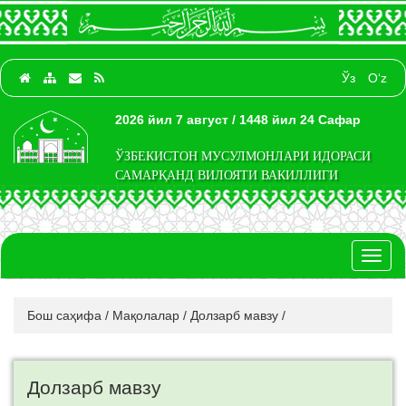
Ўз
O‘z
2026 йил 7 август / 1448 йил 24 Сафар
ЎЗБЕКИСТОН МУСУЛМОНЛАРИ ИДОРАСИ
САМАРҚАНД ВИЛОЯТИ ВАКИЛЛИГИ
Toggl
naviga
Бош саҳифа
/
Мақолалар
/
Долзарб мавзу
/
Долзарб мавзу