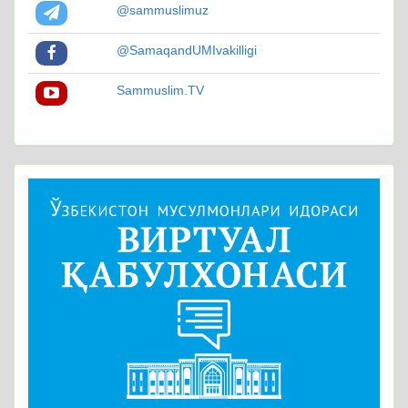
@sammuslimuz
@SamaqandUMIvakilligi
Sammuslim.TV