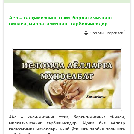
Аёл – халқимизнинг тожи, борлигимизнинг
ойнаси, миллатимизнинг тарбиячисидир.
Чоп этиш версияси
Аёл – халқимизнинг тожи, борлигимизнинг ойнаси,
миллатимизнинг тарбиячисидир. Чунки биз аёллар
келажагимиз ниҳоллари униб ўсишига тарбия топишига