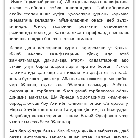
(Имом Термизий ривояти). Аёллар исломда она сифатида
юксак эьтиборга лойиқ топилгандир. Пайғамбаримиз
алайҳиссаломниннг жуфти ҳалоллари қурьони каримда
қиёматгача келадиган мўминларнинг онаси деб эьлон
қилинди. Аллоҳ таолонинг розилиги ота-онанинг
розилигида дейилди. Хатто ҳадиси шарифларда яхшилик
килишни онадан бошлаш тавсия этилган.
Ислом дини аёлларнинг ҳурмат эҳтиромини ўз ўрнига
қўйиб аёллик вазифаларини тўлиқ адо этиб
жамиятимизда, динимизда етарли хизматларини адо
этиши учун барча шароитларни яратиб берган. Ислом
таьлимотида ҳар бир аёл илмли маърифатли ва касб-
корли булишга ҳақлидир. Аёл оилада тежамкор, меҳрибон
умр йўлдош, оқила она бўлмоғи лозимдир. Албатта
фарзандини тарбиясини гўзал қилиб тарбиялаган аёлни
динимиз мақтаган. Шу ўринда момоларимиз кимлигини
бирёдга олсак Абу Али ибн Синонинг онаси Ситоробону,
Мирза Улуғбекнинг онаси Гавҳаршоҳбегим, ва Баҳоуддин
Нақшбанд хазратларининг онаси Валий Орифахон улар
уткир илм сохибаси бўлганлар.
Аёл бир қўлида бешик бир қўлида дунёни тебратади, деб
бежиз айтилмаган.Тарихда яшаб ўтган Хадижа Амудий