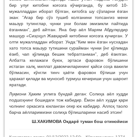
бир улуғ китобни коғозга кўчирганда, бу китоб 10-
мужалладдан иборат бўлган, китобга шу сўзларни ёзган
экан: “Агар бир сўз тушиб колганини топсангиз мени
маьзур тутинглар, чунки уни болам эмизикли пайтида
ёзганман”, деб айтган. Яна бир аёл Марям Абдулқодир
машҳур «Сиҳоҳул Жавҳарий китобини коғозга кучирган. У
олти мужалладдан иборат. Унда:“Ким мен ёзган нусхадан
хато топса маьзур тутишини сурайман чунки ўнг қўлимда
ёзиб, чап қўлимда бешик тебратганман”, деб ёзилган.
Албатта келажаги буюк, эртаси фаровон бўлишини
истаган халқ, миллат давомчиларининг қайси соҳа вакили
бўлмасин, кўнгли тинч ҳаёти фаровон бўлиши учун
ҳаракат қилади ва муносиб турмуш кечириши учун шароит
яратади.
Луқмони Ҳаким уғлига бундай деган: Солиҳа аёл худди
подшоҳнинг бошидаги тож кабидир. Ёмон аёл худди қари
чолнинг оркасига юкланган оғир юк кабидир. Аллоҳ таоло
барча аёлларимизни солиҳа бўлишларини насиб этсин!
Ш.ХАКИМОВА Окдарё туман бош отинойиси