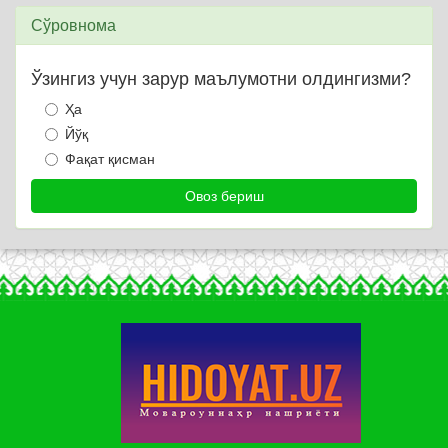
Сўровнома
Ўзингиз учун зарур маълумотни олдингизми?
Ҳа
Йўқ
Фақат қисман