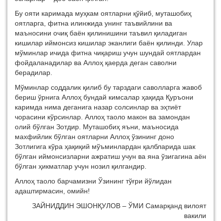
Бу ояти каримада муҳкам оятларни қўйиб, муташобиҳ
оятларга, фитна илинжида унинг таъвийлини ва
маъносини
очиқ баён қилинишини та
ъвил
қиладиган
кишилар иймонсиз кишилар эканлиги баён қилинди. Улар
мўминлар ичида фитна чиқариш учун шундай оятлардан
фойдаланадилар ва Аллоҳ қаерда деган саволни
берадилар.
Мўминлар соддалик қилиб бу тарздаги савол
лар
га жавоб
бериш ўрнига Аллоҳ бундай кимсалар ҳақида Қуръони
каримда нима деганига назар солсинлар ва эҳтиёт
чорасини кўрсинлар.
Аллоҳ таоло макон ва замондан
олий бўлган Зотдир.
Муташобиҳ яъни
,
маъносида
махфийлик бўлган оятларни Аллоҳ ўзининг доно
З
отлигига кўра ҳақиқий мўъминлардан қалбларида шак
бўлган иймонсизларни ажратиш учун ва яна ўзигагина аён
бўлган ҳикматлар учун нозил қилгандир.
Аллоҳ таоло барчамизни Ўзининг тўғри йўлидан
адаштирмасин, омийн!
ЗАЙНИДДИН ЭШОН
ҚУЛОВ – ЎМИ Самарқанд вилоят
вакили