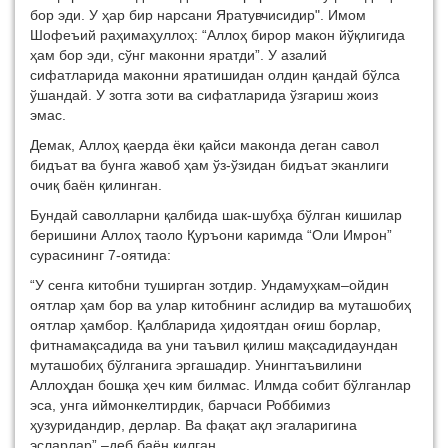
бор эди. У ҳар бир нарсани Яратувчисидир". Имом
Шофеъий раҳимаҳуллоҳ: “Аллоҳ бирор макон йўқлигида
ҳам бор эди, сўнг маконни яратди”. У азалий
сифатларида маконни яратишидан олдин қандай бўлса
ўшандай. У зотга зоти ва сифатларида ўзгариш жоиз
эмас.
Демак, Аллоҳ қаерда ёки қайси маконда
деган савол
бидъат ва бунга жавоб ҳам ўз-ўзидан бидъат эканлиги
очиқ баён қилинган.
Бундай саволларни қалбида шак-шубҳа бўлган кишилар
беришини Аллоҳ таоло Қуръони
к
аримда
“
Оли Имрон
”
сурасининг 7-оятида
:
“
У
сенга
китобни
туширган
зотдир
.
Унда
муҳкам
–
ойдин
оятлар
ҳам
бор
ва
улар
китобнинг
аслидир
ва
муташобиҳ
оятлар
ҳам
бор.
Қалбларида
ҳидоятдан
оғиш
борлар
,
фитна
мақсадида
ва
уни
таъвил
қилиш
мақсадида
ундан
муташобиҳ
бўлганига
эргашадир
.
Унинг
таъвилини
Аллоҳдан
бошқа
ҳеч
ким
билмас
.
Илмда
собит
бўлганлар
эса
,
унга
иймон
келтирдик
,
барчаси
Роббимиз
ҳузуридандир
,
дерлар
.
Ва
фақат
ақл
эгаларигина
эсларлар
” –
деб
баён
қилган.