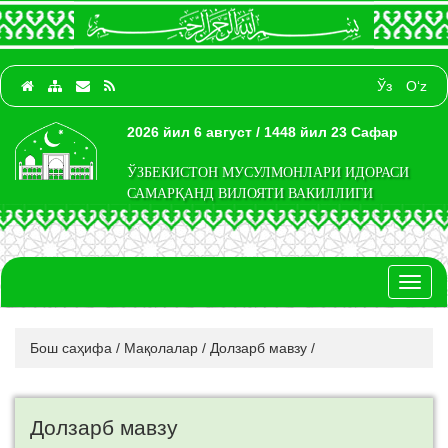
Ўз
O‘z
2026 йил 6 август / 1448 йил 23 Сафар
ЎЗБЕКИСТОН МУСУЛМОНЛАРИ ИДОРАСИ
САМАРҚАНД ВИЛОЯТИ ВАКИЛЛИГИ
Toggl
naviga
Бош саҳифа
/
Мақолалар
/
Долзарб мавзу
/
Долзарб мавзу