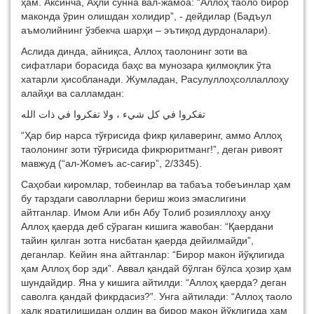
ҳам
.
Аксинча,
Аҳли сунна вал-жамоа:
“
Аллоҳ таоло бирор
маконда ўрин олишдан
х
олидир
”, - дейдилар
(Бадъул
аъмолийнинг ўзбекча шарҳи – эътиқод дурдоналари).
Аслида д
инда, айниқса, Аллоҳ таолонинг зоти ва
сифатлари борасида баҳс ва мунозара қилмоқлик ўта
хатарли
ҳисобланади
.
Жумладан
,
Расулул
лоҳ
соллаллоҳу
алайҳи
ва
салламдан
:
تفكروا في كل شيء ، ولا تفكروا في ذات الله
“
Ҳар
бир
нарса
тўғрисида
фикр
қилаверинг
,
аммо
Аллоҳ
таолонинг
зоти
тўғрисида
фикр
юритманг
!”,
деган
ривоят
мавжуд
(“ал-
Жомеъ
ас-
сағир
”, 2/3345).
Саҳобаи киромлар, тобеинлар ва таб
а
ъа тобе
ъ
инлар
ҳам
бу тарздаги саволларни бериш жоиз эмаслигини
айтганлар.
Имом Али ибн Абу Толиб розияллоҳу анҳу
Аллоҳ қаерда деб сўраган кишига жавобан: “Қаердани
тайин қилган зотга нисбатан қаерда дейилмайди”,
деганлар. Кейин яна айтганлар: “Бирор макон йўқлигида
ҳам Аллоҳ бор эди”. Аввал қандай бўлган бўлса ҳозир ҳам
шундайдир. Яна у кишига айтилди: “Аллоҳ қаерда? деган
саволга қандай фикрдасиз?”. Унга айтилади: “Аллоҳ таоло
халқ яратилишидан олдин ва бирор макон йўқлигида ҳам