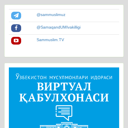
@sammuslimuz
@SamaqandUMIvakilligi
Sammuslim.TV