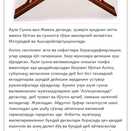
Аҳли
Сунна вал-
Жамоа
деганда
,
ҳозирги
кунда
энг
катта
жамоа
бўлган
ва
суннатга
тўғри
амал
қилиб
келаётган
Моту
р
и
ди
й
ва
Ашъарийлар
тушунилади
.
Аллоҳ
таолонинг
зоти
ва
сифатлари
борасида
фикрлашни
,
улар
ҳақида
кўп
гапиришни
,
баҳс-мунозара
қилишни
хуш
кўради
ган,
Аҳли
сунна
ва
л
жамоадан
оғишган
тоифа
вакиллари
ҳар
қандай
нарсадан
беҳожат
бўлган
Аллоҳ
субҳонаҳу
ва
таолони
осмонда
деб
бот-бот
таъкидлаб
келадилар
ва
шундай
дейишни
ақиданинг
устувор
рукни
сифатида
кўрадилар
.
Бунинг
учун
аҳли
сунна
ва
л
жамоанинг
мужтаҳидларини
ҳам
“
Аллоҳ
осмонда
!”
деганлар
,
деб
туҳмат
ва
бўҳтон
қилиб
,
оммани
чалғитиб
келадилар
.
Жумладан, Абдулло Зуфар тахаллусли шахс
томонидан ҳам ушбу сўзлар айтилгани ижтимоий
тармоқларда тарқалган эди.
Албатта, мужтаҳид
имомларимизнинг бундай деганлари борасида ҳеч қандай
ишончли ва аниқ далил йўқ
ва бундай деб айтмаганлар