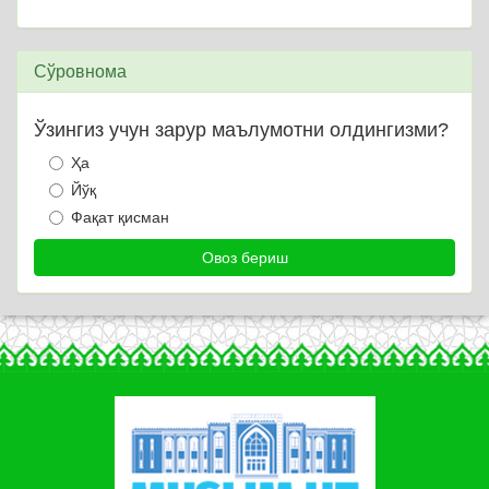
Сўровнома
Ўзингиз учун зарур маълумотни олдингизми?
Ҳа
Йўқ
Фақат қисман