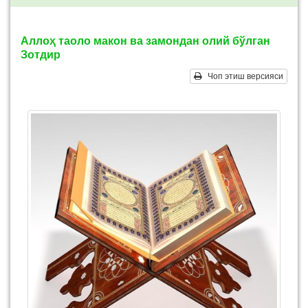
Аллоҳ таоло макон ва замондан олий бўлган
Зотдир
Чоп этиш версияси