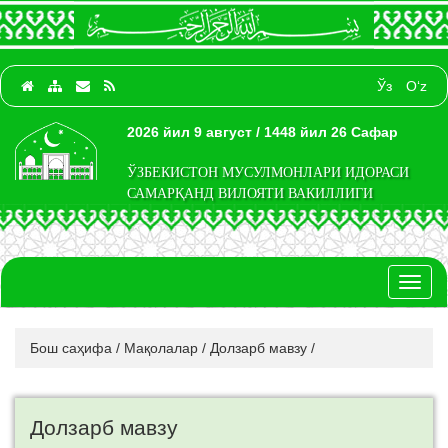
Ўз
O‘z
2026 йил 9 август / 1448 йил 26 Сафар
ЎЗБЕКИСТОН МУСУЛМОНЛАРИ ИДОРАСИ
САМАРҚАНД ВИЛОЯТИ ВАКИЛЛИГИ
Toggl
naviga
Бош саҳифа
/
Мақолалар
/
Долзарб мавзу
/
Долзарб мавзу