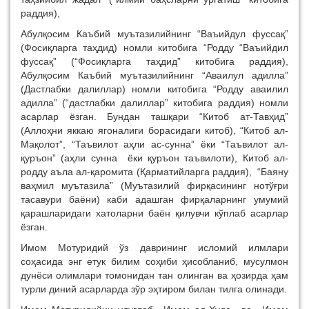
раддия),
Абулқосим Каъбий муътазилийнинг “Ваъийдул фуссақ”
(Фосиқларга таҳдид) номли китобига “Родду “Ваъийдил
фуссақ” (“Фосиқларга таҳдид” китобига раддия),
Абулқосим Каъбий муътазилийнинг “Аваилул адилла”
(Дастлабки далиллар) номли китобига “Родду аваилил
адилла” (“дастлабки далиллар” китобига раддия) номли
асарлар ёзган. Бундан ташқари “Китоб ат-Тавҳид”
(Аллоҳни яккаю ягоналиги борасидаги китоб), “Китоб ал-
Мақолот”, “Таъвилот аҳли ас-сунна” ёки “Таъвилот ал-
қуръон” (аҳли сунна ёки қуръон таъвилоти), Китоб ал-
родду аъла ал-қаромита (Қарматийларга раддия), “Баяну
ваҳмил муътазила” (Муътазилий фирқасининг нотўғри
тасавури баёни) каби адашган фирқаларнинг умумий
қарашларидаги хатоларни баён қилувчи кўплаб асарлар
ёзган.
Имом Мотуридий ўз даврининг исломий илмлари
соҳасида энг етук билим соҳиби ҳисобланиб, мусулмон
дунёси олимлари томонидан тан олинган ва ҳозирда ҳам
турли диний асарларда зўр эҳтиром билан тилга олинади.