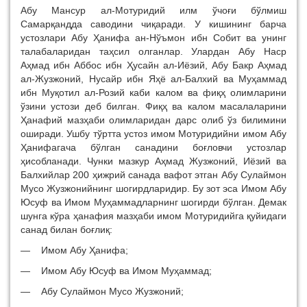
Абу Мансур ал-Мотуридий илм ўчоғи бўлмиш
Самарқандда саводини чиқаради. У кишининг барча
устозлари Абу Ҳанифа ан-Нўъмон ибн Собит ва унинг
талабаларидан таҳсил олганлар. Улардан Абу Наср
Аҳмад ибн Аббос ибн Ҳусайн ал-Иёзий, Абу Бакр Аҳмад
ал-Жузжоний, Нусайр ибн Яҳё ал-Балхий ва Муҳаммад
ибн Муқотил ал-Розий каби калом ва фиқҳ олимларини
ўзини устози деб билган. Фиқҳ ва калом масалаларини
Ҳанафий мазҳаби олимларидан дарс олиб ўз билимини
оширади. Ушбу тўртта устоз имом Мотуридийни имом Абу
Ҳанифагача бўлган санадини боғловчи устозлар
ҳисобланади. Чунки мазкур Аҳмад Жузжоний, Иёзий ва
Балхийлар 200 ҳижрий санада вафот этган Абу Сулаймон
Мусо Жузжонийнинг шогирдларидир. Бу зот эса Имом Абу
Юсуф ва Имом Муҳаммадларнинг шогирди бўлган. Демак
шунга кўра ҳанафия мазҳаби имом Мотуридийга қуйидаги
санад билан боғлиқ:
— Имом Абу Ҳанифа;
— Имом Абу Юсуф ва Имом Муҳаммад;
— Абу Сулаймон Мусо Жузжоний;