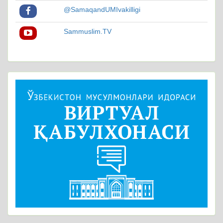
@SamaqandUMIvakilligi
Sammuslim.TV