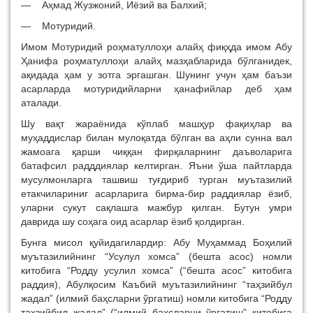
— Аҳмад Жузжоний, Иёзий ва Балхий;
— Мотуридий.
Имом Мотуридий роҳматуллоҳи алайҳ фиқҳда имом Абу
Ҳанифа роҳматуллоҳи алайҳ мазҳабларида бўлганидек,
ақидада ҳам у зотга эргашган. Шунинг учун ҳам баъзи
асарларда мотуридийларни ҳанафийлар деб ҳам
аталади.
Шу вақт жараёнида кўплаб машҳур фақиҳлар ва
муҳаддислар билан мулоқатда бўлган ва аҳли сунна вал
жамоага қарши чиққан фирқаларнинг даъволарига
батафсил радддиялар келтирган. Яъни ўша пайтларда
мусулмонларга ташвиш туғдириб турган муътазилий
етакчилариниг асарларига бирма-бир раддиялар ёзиб,
уларни сукут сақлашга мажбур қилган. Бутун умри
даврида шу соҳага оид асарлар ёзиб қолдирган.
Бунга мисол қуйидагилардир: Абу Муҳаммад Боҳилий
муътазилийнинг “Усулул хомса” (бешта асос) номли
китобига “Родду усулил хомса” (“бешта асос” китобига
раддия), Абулқосим Каъбий муътазилийнинг “таҳзийбул
жадал” (илмий баҳсларни ўргатиш) номли китобига “Родду
таҳзийбил жадал” (“илмий баҳсларни ўргатиш” китобига