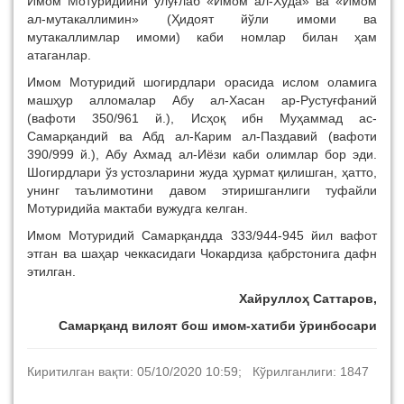
Имом Мотуридийни улуғлаб «Имом ал-Худа» ва «Имом
ал-мутакаллимин» (Ҳидоят йўли имоми ва
мутакаллимлар имоми) каби номлар билан ҳам
атаганлар.
Имом Мотуридий шогирдлари орасида ислом оламига
машҳур алломалар Абу ал-Хасан ар-Рустуғфаний
(вафоти 350/961 й.), Исҳоқ ибн Муҳаммад ас-
Самарқандий ва Абд ал-Карим ал-Паздавий (вафоти
390/999 й.), Абу Ахмад ал-Иёзи каби олимлар бор эди.
Шогирдлари ўз устозларини жуда ҳурмат қилишган, ҳатто,
унинг таълимотини давом этиришганлиги туфайли
Мотуридийа мактаби вужудга келган.
Имом Мотуридий Cамарқандда 333/944-945 йил вафот
этган ва шаҳар чеккасидаги Чокардиза қабрстонига дафн
этилган.
Хайруллоҳ Саттаров,
Самарқанд вилоят бош имом-хатиби ўринбосари
Киритилган вақти: 05/10/2020 10:59; Кўрилганлиги: 1847