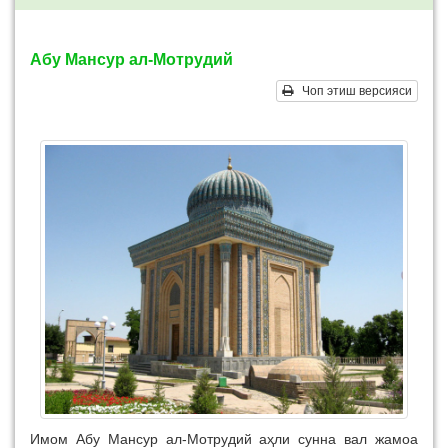
Абу Мансур ал-Мотрудий
Чоп этиш версияси
Имом Абу Мансур ал-Мотрудий аҳли сунна вал жамоа