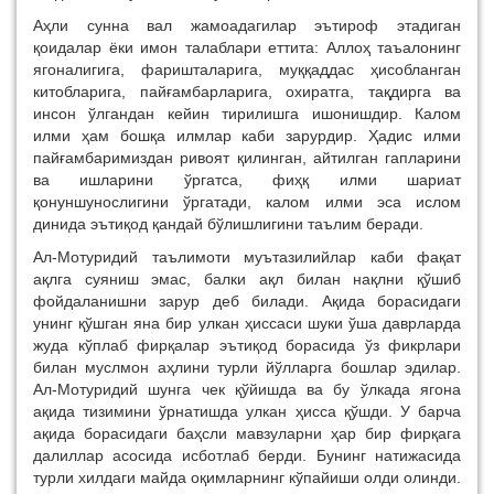
Аҳли сунна вал жамоадагилар эътироф этадиган
қоидалар ёки имон талаблари еттита: Аллоҳ таъалонинг
ягоналигига, фаришталарига, муққаддас ҳисобланган
китобларига, пайғамбарларига, охиратга, тақдирга ва
инсон ўлгандан кейин тирилишга ишонишдир. Калом
илми ҳам бошқа илмлар каби зарурдир. Ҳадис илми
пайғамбаримиздан ривоят қилинган, айтилган гапларини
ва ишларини ўргатса, фиҳқ илми шариат
қонуншунослигини ўргатади, калом илми эса ислом
динида эътиқод қандай бўлишлигини таълим беради.
Ал-Мотуридий таълимоти муътазилийлар каби фақат
ақлга суяниш эмас, балки ақл билан нақлни қўшиб
фойдаланишни зарур деб билади. Ақида борасидаги
унинг қўшган яна бир улкан ҳиссаси шуки ўша даврларда
жуда кўплаб фирқалар эътиқод борасида ўз фикрлари
билан муслмон аҳлини турли йўлларга бошлар эдилар.
Ал-Мотуридий шунга чек қўйишда ва бу ўлкада ягона
ақида тизимини ўрнатишда улкан ҳисса қўшди. У барча
ақида борасидаги баҳсли мавзуларни ҳар бир фирқага
далиллар асосида исботлаб берди. Бунинг натижасида
турли хилдаги майда оқимларнинг кўпайиши олди олинди.