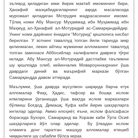
эътиқод қиладиган икки йирик мактаб имомининг бири,
Ҳанафий мазҳабидагиларнинг ақида масаласида
мурожаат қиладиган Мотрудия мадрасасининг имоми.
Тўлиқ номи Абу Мансур Муҳаммад ибн Муҳаммад ибн
Маҳмуд ал-Ҳанафий ал-Мотуридий ас-Самарқандийдир.
Унинг номи дарёнинг ёнидаги “Мотурид” қишлоғига нисбат
берилган. У зотнинг таваллуд топган йили тарихда зикр
қилинмаган, лекин айтиш мумкинки алломанинг таваллуд
топган замонаси Аббосийлар халифалиги даврига тўғри
келади. Абу Мансур ал-Мотуридий дастлабки таълимни
шу қишлоқда олиб, кейинчалик Мовароуннаҳрнинг ўша
даврдаги диний ва маърифий маркази бўлган
Самарқандда давом эттиради.
Маълумки, ўша даврда мусулмон шарқида барча етук
алломалар Фиқҳ, Ҳадис, тафсир ва бошқа ислом
илмларини ўрганишда ўша вақтда ислом марказлари
бўлмиш Боғдод, Димашқ, Куфа каби йирик шаҳарларга
интилар эдилар. Аммо илоҳиёт, яъни, ислом фалсафаси
борасида Бухоро, Самарқанд ва Хоразм каби Ўрта Осиё
шаҳарларига йўл олар эдилар. Бу ўлкадан ислом
оламига донг таратган машҳур алломалар етишиб
чиққанлиги шу сабабли бўлса керак.