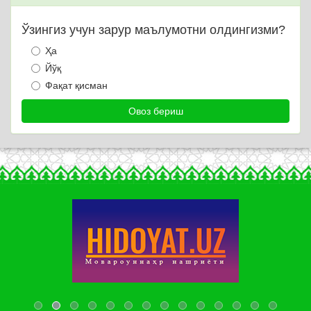
Ўзингиз учун зарур маълумотни олдингизми?
Ҳа
Йўқ
Фақат қисман