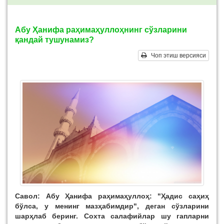
Абу Ҳанифа раҳимаҳуллоҳнинг сўзларини
қандай тушунамиз?
Чоп этиш версияси
Савол: Абу Ҳанифа раҳимаҳуллоҳ: "Ҳадис саҳиҳ
бўлса, у менинг мазҳабимдир", деган сўзларини
шарҳлаб беринг. Сохта салафийлар шу гапларни