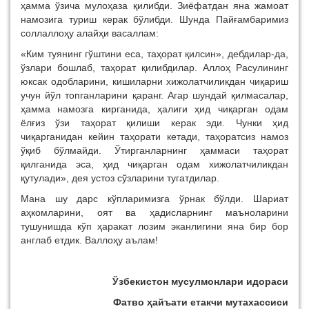
ҳамма ўзича мулоҳаза қилибди. Зиёфатдан яна жамоат
намозига туриш керак бўлибди. Шунда Пайғамбаримиз
соллаллоҳу алайҳи васаллам:
«Ким туянинг гўштини еса, таҳорат қилсин», дебдилар-да,
ўзлари бошлаб, таҳорат қилибдилар. Аллоҳ Расулининг
юксак одобларини, кишиларни хижолатчиликдан чиқариш
учун йўл топганларини қаранг. Агар шундай қилмасалар,
ҳамма намозга кирганида, ҳалиги ҳид чиқарган одам
ёлғиз ўзи таҳорат қилиши керак эди. Чунки ҳид
чиқарганидан кейин таҳорати кетади, таҳоратсиз намоз
ўқиб бўлмайди. Ўтирганларнинг ҳаммаси таҳорат
қилганида эса, ҳид чиқарган одам хижолатчиликдан
қутулади», дея устоз сўзларини тугатдилар.
Мана шу дарс кўпларимизга ўрнак бўлди. Шариат
аҳкомларини, оят ва ҳадисларнинг маъноларини
тушунишда кўп ҳаракат лозим эканлигини яна бир бор
англаб етдик. Валлоҳу аълам!
Ўзбекистон мусулмонлари идораси
Фатво ҳайъати етакчи мутахассиси