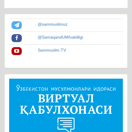
@sammuslimuz
@SamaqandUMIvakilligi
Sammuslim.TV