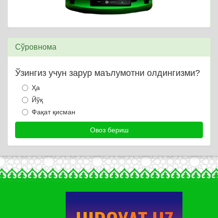
Сўровнома
Ўзингиз учун зарур маълумотни олдингизми?
Ҳа
Йўқ
Фақат қисман