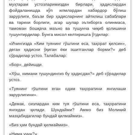
муҳтарам устозларимиздан бирлари, ҳадислардан
фойдаланишда кўп илмлардан хабардор бўлиш
зарурлиги, баъзи бир ҳадисларнинг айтилиш сабаблари
ва тарихи борлиги, агар шулар эътиборга олинмаса,
тамоман бошқача маъно ва тушунча чиқиб қолишини
тушунтирдилар. Бунга мисол келтиришга ўтдилар:
«Ичингизда «Ким туянинг гўштини еса, таҳорат қилсин»,
деган ҳадисни ўқиган ёки эшитганлар борми?» деб
сўрадилар устоз. Талабалар:
«Бор», дейишди.
«Хўш, нимани тушундингиз бу ҳадисдан?» деб сўрадилар
устоз.
«Туянинг гўштини еган одам таҳоратини янгилаши
зарурлигини».
«Демак, сизлардан ким туя гўштини еса, таҳоратини
янгидан қилади. Шундайми? Аммо биз Моликий
мазҳабидагилар бундай қилмаймиз».
«Биз ҳам бундай қилмаймиз».
«Нима учун?»