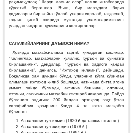
раҳимаҳуллоҳ “Шарҳи маонил осор” номли китобларида
кўрсатиб берганлар. Яъни, бир мавзудаги барча
ҳадисларни бир жойга тўплаб, уларни саралаб, таққослаб,
таҳлил қилиб охирида мужтаҳид уламоларимизнинг
улардан чиқарган ҳукмларини келтирганлар.
САЛАФИЙЛАРНИНГ ДАЪВОСИ НИМА?
Ҳозирда мазҳабсизликка тарғиб қиладиган кишилар:
“Келинглар, мазҳабларни қўяйлик, Қуръон ва суннатга
бирлашайлик”, дейдилар. “Қуръон ва ҳадисга қандай
бирлашамиз”, дейилса, “Ижтиҳод қиламиз”, дейишади.
Воқеликда ҳам шундай бўлди, уларнинг кўзга кўринган
олимлари ижтиҳод қилиб бошлади, натижада битта ягона
уммат пайдо бўлмади, аксинча бешинчи, олтинчи,
еттинчи, саккизинчи мазҳабни келтириб чиқаришди. Пайдо
бўлганига эндигина 200 йилдан ортиқроқ вақт ўтган
салафийлик ҳозирнинг ўзида 4 та катта мазҳабга
бўлинган:
Ас-салафиятул-илмия (1920 й.да ташкил этилган)
Ас-салафиятул-жиҳодия (1979 й.)
Ас-салафиятус-сурурия (1984 й.)