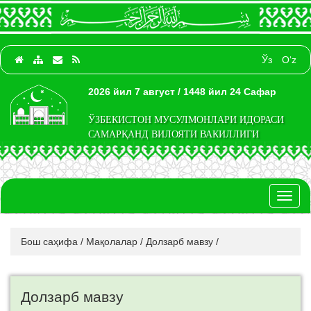
Ўз
O‘z
2026 йил 7 август / 1448 йил 24 Сафар
ЎЗБЕКИСТОН МУСУЛМОНЛАРИ ИДОРАСИ
САМАРҚАНД ВИЛОЯТИ ВАКИЛЛИГИ
Toggl
naviga
Бош саҳифа
/
Мақолалар
/
Долзарб мавзу
/
Долзарб мавзу