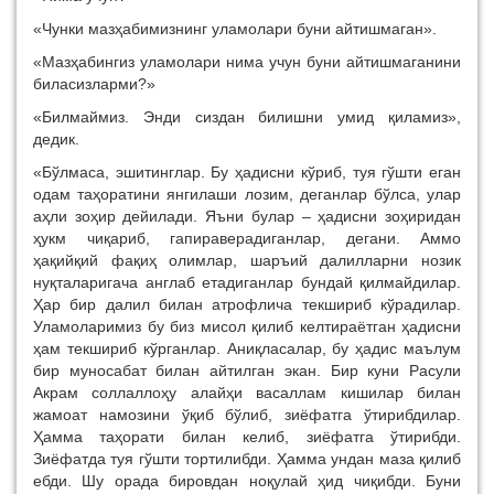
«Чунки мазҳабимизнинг уламолари буни айтишмаган».
«Мазҳабингиз уламолари нима учун буни айтишмаганини
биласизларми?»
«Билмаймиз. Энди сиздан билишни умид қиламиз»,
дедик.
«Бўлмаса, эшитинглар. Бу ҳадисни кўриб, туя гўшти еган
одам таҳоратини янгилаши лозим, деганлар бўлса, улар
аҳли зоҳир дейилади. Яъни булар – ҳадисни зоҳиридан
ҳукм чиқариб, гапираверадиганлар, дегани. Аммо
ҳақийқий фақиҳ олимлар, шаръий далилларни нозик
нуқталаригача англаб етадиганлар бундай қилмайдилар.
Ҳар бир далил билан атрофлича текшириб кўрадилар.
Уламоларимиз бу биз мисол қилиб келтираётган ҳадисни
ҳам текшириб кўрганлар. Аниқласалар, бу ҳадис маълум
бир муносабат билан айтилган экан. Бир куни Расули
Акрам соллаллоҳу алайҳи васаллам кишилар билан
жамоат намозини ўқиб бўлиб, зиёфатга ўтирибдилар.
Ҳамма таҳорати билан келиб, зиёфатга ўтирибди.
Зиёфатда туя гўшти тортилибди. Ҳамма ундан маза қилиб
ебди. Шу орада бировдан ноқулай ҳид чиқибди. Буни