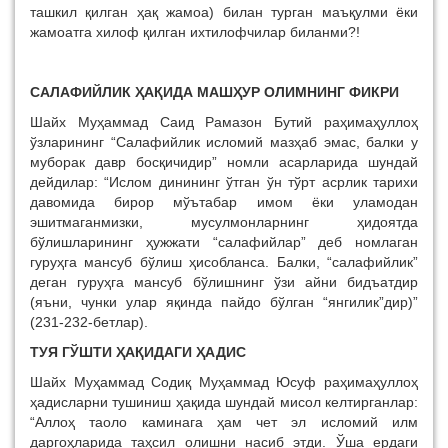
ташкил қилган ҳақ жамоа) билан турган маъқулми ёки
жамоатга хилоф қилган ихтилофчилар биланми?!
САЛАФИЙЛИК ҲАҚИДА МАШҲУР ОЛИМНИНГ ФИКРИ
Шайх Муҳаммад Саид Рамазон Бутий раҳимаҳуллоҳ
ўзларининг “Салафийлик исломий мазҳаб эмас, балки у
муборак давр босқичидир” номли асарларида шундай
дейдилар: “Ислом динининг ўтган ўн тўрт асрлик тарихи
давомида бирор мўътабар имом ёки уламодан
эшитмаганмизки, мусулмонларнинг ҳидоятда
бўлишларининг ҳужжати “салафийлар” деб номлаган
гуруҳга мансуб бўлиш ҳисобланса. Балки, “салафийлик”
деган гуруҳга мансуб бўлишнинг ўзи айни бидъатдир
(яъни, чунки улар яқинда пайдо бўлган “янгилик”дир)”
(231-232-бетлар).
ТУЯ ГЎШТИ ҲАҚИДАГИ ҲАДИС
Шайх Муҳаммад Содиқ Муҳаммад Юсуф раҳимаҳуллоҳ
ҳадисларни тушиниш ҳақида шундай мисол келтирганлар:
“Аллоҳ таоло каминага ҳам чет эл исломий илм
даргоҳларида таҳсил олишни насиб этди. Ўша ердаги