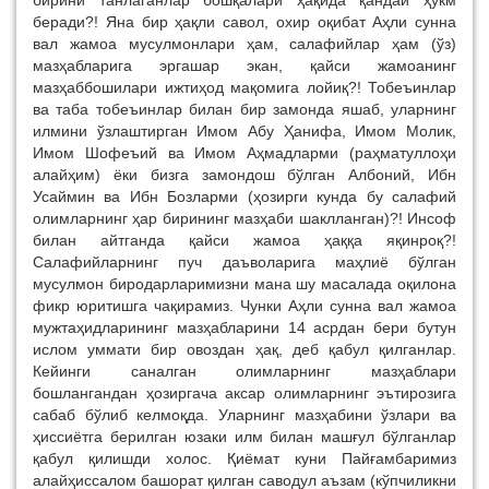
беради?! Яна бир ҳақли савол, охир оқибат Аҳли сунна
вал жамоа мусулмонлари ҳам, салафийлар ҳам (ўз)
мазҳабларига эргашар экан, қайси жамоанинг
мазҳаббошилари ижтиҳод мақомига лойиқ?! Тобеъинлар
ва таба тобеъинлар билан бир замонда яшаб, уларнинг
илмини ўзлаштирган Имом Абу Ҳанифа, Имом Молик,
Имом Шофеъий ва Имом Аҳмадларми (раҳматуллоҳи
алайҳим) ёки бизга замондош бўлган Албоний, Ибн
Усаймин ва Ибн Бозларми (ҳозирги кунда бу салафий
олимларнинг ҳар бирининг мазҳаби шаклланган)?! Инсоф
билан айтганда қайси жамоа ҳаққа яқинроқ?!
Салафийларнинг пуч даъволарига маҳлиё бўлган
мусулмон биродарларимизни мана шу масалада оқилона
фикр юритишга чақирамиз. Чунки Аҳли сунна вал жамоа
мужтаҳидларининг мазҳабларини 14 асрдан бери бутун
ислом уммати бир овоздан ҳақ, деб қабул қилганлар.
Кейинги саналган олимларнинг мазҳаблари
бошлангандан ҳозиргача аксар олимларнинг эътирозига
сабаб бўлиб келмоқда. Уларнинг мазҳабини ўзлари ва
ҳиссиётга берилган юзаки илм билан машғул бўлганлар
қабул қилишди холос. Қиёмат куни Пайғамбаримиз
алайҳиссалом башорат қилган саводул аъзам (кўпчиликни