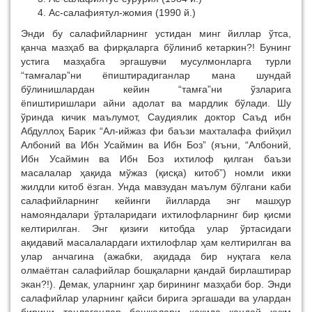
Ас-салафиятул-жомия (1990 й.)
Энди бу салафийларнинг устидан минг йиллар ўтса,
қанча мазҳаб ва фирқаларга бўлиниб кетаркин?! Бунинг
устига мазҳабга эргашувчи мусулмонларга турли
“тамғалар”ни ёпиштирадиганлар мана шундай
бўлинишлардан кейин “тамға”ни ўзларига
ёпиштиришлари айни адолат ва мардлик бўлади. Шу
ўринда кичик маълумот, Саудиялик доктор Саъд ибн
Абдуллоҳ Барик “Ал-ийжаз фи баъзи махталафа фийҳил
Албоний ва Ибн Усаймин ва Ибн Боз” (яъни, “Албоний,
Ибн Усаймин ва Ибн Боз ихтилоф қилган баъзи
масалалар ҳақида мўжаз (қисқа) китоб”) номли икки
жилдли китоб ёзган. Унда мавзудан маълум бўлгани каби
салафийларнинг кейинги йилларда энг машҳур
намояндалари ўрталаридаги ихтилофларнинг бир қисми
келтирилган. Энг қизиғи китобда улар ўртасидаги
ақидавий масалалардаги ихтилофлар ҳам келтирилган ва
улар анчагина (ажабки, ақидада бир нуқтага кела
олмаётган салафийлар бошқаларни қандай бирлаштирар
экан?!). Демак, уларнинг ҳар бирининг мазҳаби бор. Энди
салафийлар уларнинг қайси бирига эргашади ва улардан
бирини танлаганлар бошқалари ҳақида қандай ҳукм