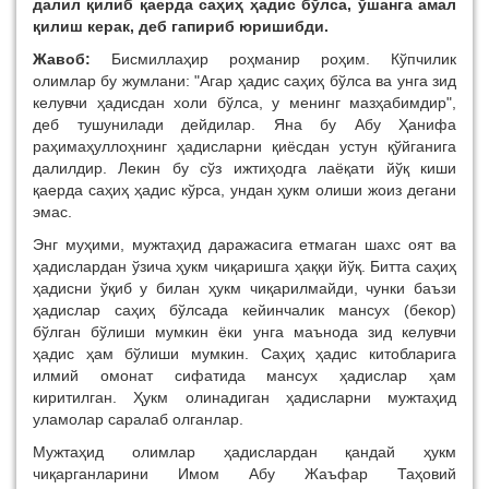
далил қилиб қаерда саҳиҳ ҳадис бўлса, ўшанга амал
қилиш керак, деб гапириб юришибди.
Жавоб:
Бисмиллаҳир роҳманир роҳим. Кўпчилик
олимлар бу жумлани: "Агар ҳадис саҳиҳ бўлса ва унга зид
келувчи ҳадисдан холи бўлса, у менинг мазҳабимдир",
деб тушунилади дейдилар. Яна бу Абу Ҳанифа
раҳимаҳуллоҳнинг ҳадисларни қиёсдан устун қўйганига
далилдир. Лекин бу сўз ижтиҳодга лаёқати йўқ киши
қаерда саҳиҳ ҳадис кўрса, ундан ҳукм олиши жоиз дегани
эмас.
Энг муҳими, мужтаҳид даражасига етмаган шахс оят ва
ҳадислардан ўзича ҳукм чиқаришга ҳаққи йўқ. Битта саҳиҳ
ҳадисни ўқиб у билан ҳукм чиқарилмайди, чунки баъзи
ҳадислар саҳиҳ бўлсада кейинчалик мансух (бекор)
бўлган бўлиши мумкин ёки унга маънода зид келувчи
ҳадис ҳам бўлиши мумкин. Саҳиҳ ҳадис китобларига
илмий омонат сифатида мансух ҳадислар ҳам
киритилган. Ҳукм олинадиган ҳадисларни мужтаҳид
уламолар саралаб олганлар.
Мужтаҳид олимлар ҳадислардан қандай ҳукм
чиқарганларини Имом Абу Жаъфар Таҳовий