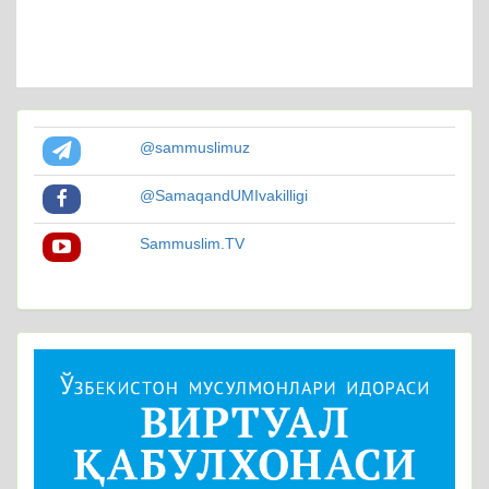
@sammuslimuz
@SamaqandUMIvakilligi
Sammuslim.TV