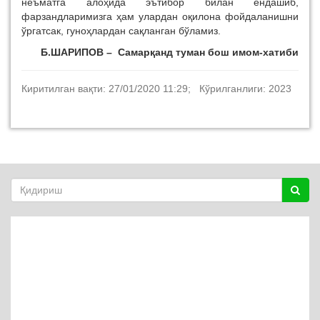
неъматга алоҳида эътибор билан ёндашиб,
фарзандларимизга ҳам улардан оқилона фойдаланишни
ўргатсак, гуноҳлардан сақланган бўламиз.
Б.
ШАРИПОВ
– Самарқанд туман бош имом-хатиби
Киритилган вақти: 27/01/2020 11:29; Кўрилганлиги: 2023