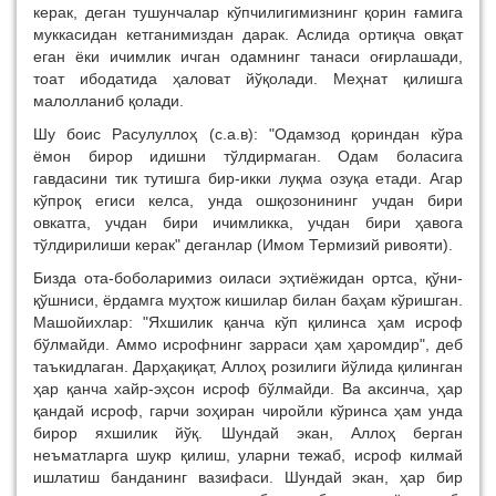
керак, деган тушунчалар кўпчилигимизнинг қорин ғамига
муккасидан кетганимиздан дарак. Аслида ортиқча овқат
еган ёки ичимлик ичган одамнинг тана­си оғирлашади,
тоат ибодатида ҳаловат йўқолади. Меҳнат қилишга
малолланиб қолади.
Шу боис Расулуллоҳ (с.а.в): "Одамзод қориндан кўра
ёмон бирор идишни тўлдирмаган. Одам боласига
гавдасини тик тутишга бир-икки луқма озуқа етади. Агар
кўпроқ егиси келса, унда ошқозонининг учдан бири
овкатга, учдан бири ичимликка, учдан бири ҳавога
тўлдирилиши керак" деганлар (Имом Термизий ривояти).
Бизда ота-боболаримиз оиласи эҳтиёжидан ортса, қўни-
қўшниси, ёрдамга муҳтож кишилар би­лан баҳам кўришган.
Машойихлар: "Яхшилик қанча кўп қилинса ҳам исроф
бўлмайди. Аммо исрофнинг зарраси ҳам ҳаромдир", деб
таъкидлаган. Дарҳақиқат, Аллоҳ розилиги йўлида қилинган
ҳар қанча хайр-эҳсон исроф бўлмайди. Ва аксинча, ҳар
қандай исроф, гарчи зоҳиран чиройли кўринса ҳам унда
би­рор яхшилик йўқ. Шундай экан, Аллоҳ берган
неъматларга шукр қилиш, уларни тежаб, исроф килмай
ишлатиш банданинг вазифаси. Шундай экан, ҳар бир