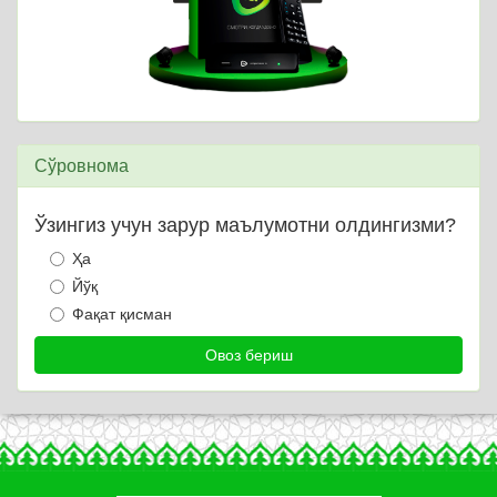
Сўровнома
Ўзингиз учун зарур маълумотни олдингизми?
Ҳа
Йўқ
Фақат қисман