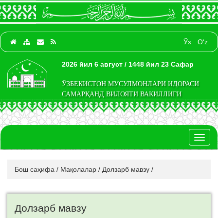
Ўз
O‘z
2026 йил 6 август / 1448 йил 23 Сафар
ЎЗБЕКИСТОН МУСУЛМОНЛАРИ ИДОРАСИ
САМАРҚАНД ВИЛОЯТИ ВАКИЛЛИГИ
Toggl
naviga
Бош саҳифа
/
Мақолалар
/
Долзарб мавзу
/
Долзарб мавзу