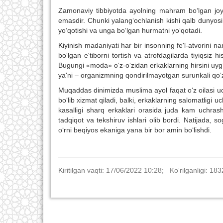
Zamonaviy tibbiyotda ayolning mahram bo‘lgan joyla
emasdir. Chunki yalang‘ochlanish kishi qalb dunyosi
yo‘qotishi va unga bo‘lgan hurmatni yo‘qotadi.
Kiyinish madaniyati har bir insonning fe'l-atvorini na
bo‘lgan e'tiborni tortish va atrofdagilarda tiyiqsiz 
Bugungi «moda» o‘z-o‘zidan erkaklarning hirsini uyg‘o
ya'ni – organizmning qondirilmayotgan surunkali qo‘
Muqaddas dinimizda muslima ayol faqat o‘z oilasi uc
bo‘lib xizmat qiladi, balki, erkaklarning salomatligi 
kasalligi sharq erkaklari orasida juda kam uchrashi
tadqiqot va tekshiruv ishlari olib bordi. Natijada, s
o‘rni beqiyos ekaniga yana bir bor amin bo‘lishdi.
Kiritilgan vaqti: 17/06/2022 10:28; Ko‘rilganligi: 183