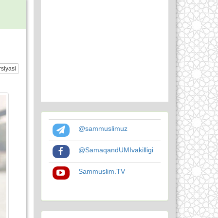
siyasi
@sammuslimuz
@SamaqandUMIvakilligi
Sammuslim.TV