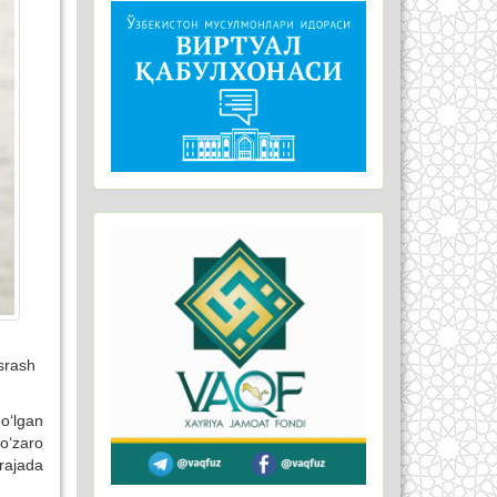
asrash
o‘lgan
o‘zaro
rajada