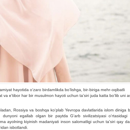
 jamiyat hayotida o‘zaro birdamlikda bo‘lishga, bir-biriga mehr-oqibatli
 va e'tibor har bir musulmon hayoti uchun ta'siri juda katta bo‘lib uni 
ladan, Rossiya va boshqa ko‘plab Yevropa davlatlarida islom diniga b
 dunyoni egallab olgan bir paytda G‘arb sivilizatsiyasi o‘rtasidagi 
a ayolning kiyinish madaniyati inson salomatligi uchun ta'siri qay da
idan isbotlandi.