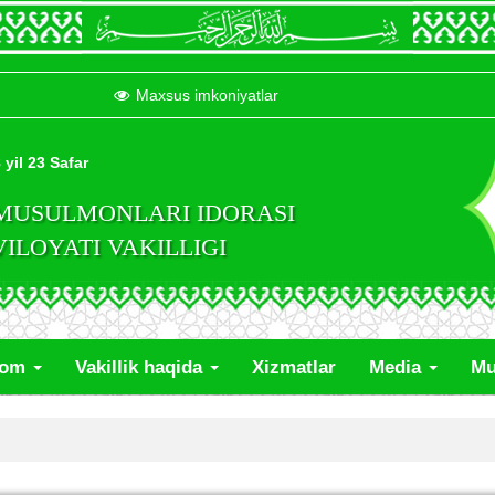
Maxsus imkoniyatlar
 yil 23 Safar
 MUSULMONLARI IDORASI
LOYATI VAKILLIGI
lom
Vakillik haqida
Xizmatlar
Media
Mu