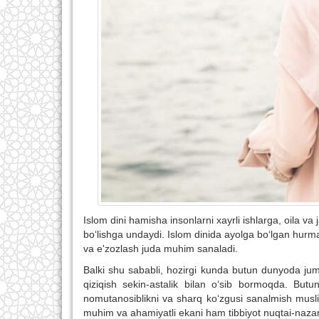
Islom dini hamisha insonlarni xayrli ishlarga, oila va
bo‘lishga undaydi. Islom dinida ayolga bo‘lgan hurmat
va e'zozlash juda muhim sanaladi.
Balki shu sababli, hozirgi kunda butun dunyoda jum
qiziqish sekin-astalik bilan o‘sib bormoqda. Butun
nomutanosiblikni va sharq ko‘zgusi sanalmish muslim
muhim va ahamiyatli ekani ham tibbiyot nuqtai-nazar