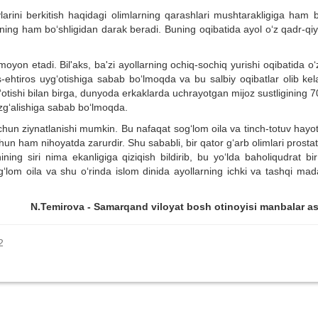
rini berkitish haqidagi olimlarning qarashlari mushtarakligiga ham b
ning ham bo‘shligidan darak beradi. Buning oqibatida ayol o‘z qadr-qiy
moyon etadi. Bil'aks, ba'zi ayollarning ochiq-sochiq yurishi oqibatida o‘
his-ehtiros uyg‘otishiga sabab bo‘lmoqda va bu salbiy oqibatlar olib kel
tishi bilan birga, dunyoda erkaklarda uchrayotgan mijoz sustligining 70
zg‘alishiga sabab bo‘lmoqda.
hun ziynatlanishi mumkin. Bu nafaqat sog‘lom oila va tinch-totuv hayot
uchun ham nihoyatda zarurdir. Shu sababli, bir qator g‘arb olimlari prosta
ning siri nima ekanligiga qiziqish bildirib, bu yo‘lda baholiqudrat bi
og‘lom oila va shu o‘rinda islom dinida ayollarning ichki va tashqi mad
N.Temirova - Samarqand viloyat bosh otinoyisi manbalar a
2