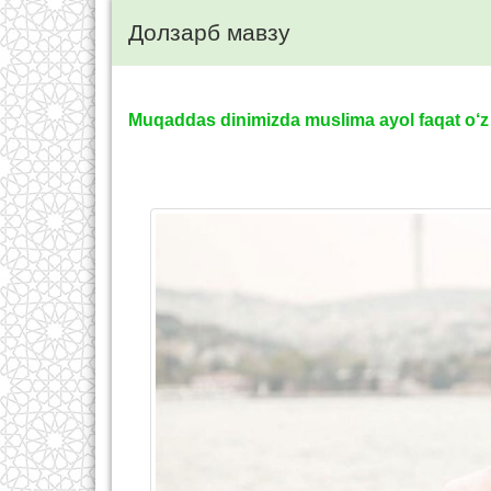
Долзарб мавзу
Muqaddas dinimizda muslima ayol faqat o‘z 