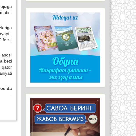
ejizga
matini
zlariga
ayapti.
 foizi,
 asosi
ta bezi
r qator
aniyati
sosida