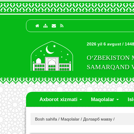
2026 yil 6 avgust / 1448
O‘ZBEKISTON
SAMARQAND VI
Axborot xizmati
Maqolalar
Is
Bosh sahifa
/
Maqolalar
/
Долзарб мавзу
/