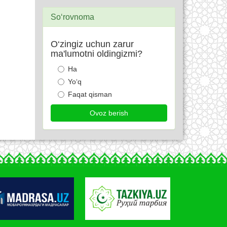
So‘rovnoma
O‘zingiz uchun zarur
ma'lumotni oldingizmi?
Ha
Yo‘q
Faqat qisman