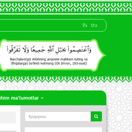
Ўз
O‘z
him ma'lumotlar