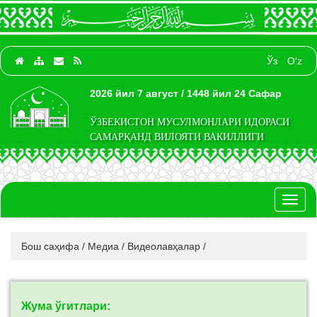
Ўз
O‘z
2026 йил 7 август / 1448 йил 24 Сафар
ЎЗБЕКИСТОН МУСУЛМОНЛАРИ ИДОРАСИ
САМАРҚАНД ВИЛОЯТИ ВАКИЛЛИГИ
Toggl
naviga
Бош саҳифа
/
Медиа
/
Видеолавҳалар
/
Жума ўгитлари: