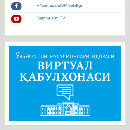
@SamaqandUMIvakilligi
Sammuslim.TV