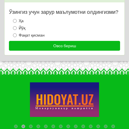
Ўзингиз учун зарур маълумотни олдингизми?
Ҳа
Йўқ
Фақат қисман