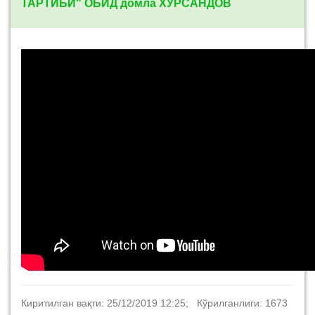
ТАРТИБИ" ОБИД домла ХУРСАНДОВ
Киритилган вақти: 25/12/2019 12:25; Кўрилганлиги: 1673