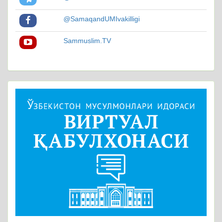
@SamaqandUMIvakilligi
Sammuslim.TV