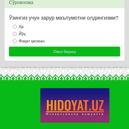
Сўровнома
Ўзингиз учун зарур маълумотни олдингизми?
Ҳа
Йўқ
Фақат қисман