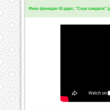
Фикх фанидан 42-дарс, "Саҳв саждаси"