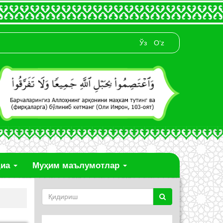
Ўз
O‘z
диа
Муҳим маълумотлар