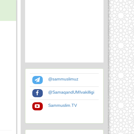
@sammuslimuz
@SamaqandUMIvakilligi
Sammuslim.TV