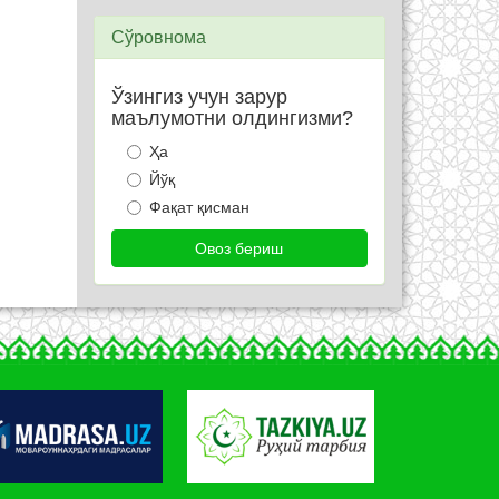
Сўровнома
Ўзингиз учун зарур
маълумотни олдингизми?
Ҳа
Йўқ
Фақат қисман