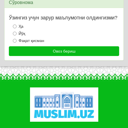
Сўровнома
Ўзингиз учун зарур маълумотни олдингизми?
Ҳа
Йўқ
Фақат қисман