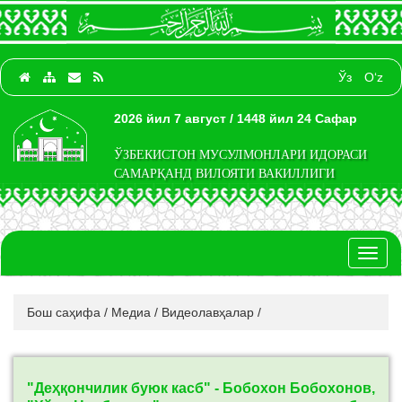
Ўз
O‘z
2026 йил 7 август / 1448 йил 24 Сафар
ЎЗБЕКИСТОН МУСУЛМОНЛАРИ ИДОРАСИ
САМАРҚАНД ВИЛОЯТИ ВАКИЛЛИГИ
Toggl
naviga
Бош саҳифа
/
Медиа
/
Видеолавҳалар
/
"Деҳқончилик буюк касб" - Бобохон Бобохонов,