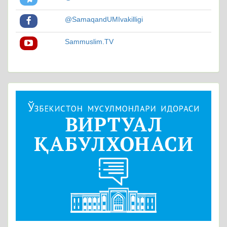
@SamaqandUMIvakilligi
Sammuslim.TV