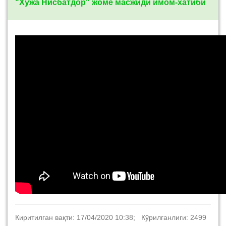
"Хўжа Нисбатдор" жоме масжиди имом-хатиби
Киритилган вақти: 17/04/2020 10:38; Кўрилганлиги: 2499