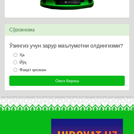
Сўровнома
Ўзингиз учун зарур маълумотни олдингизми?
Ҳа
Йўқ
Фақат қисман