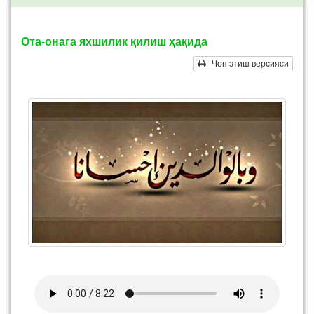
Ота-онага яхшилик қилиш ҳақида
Чоп этиш версияси