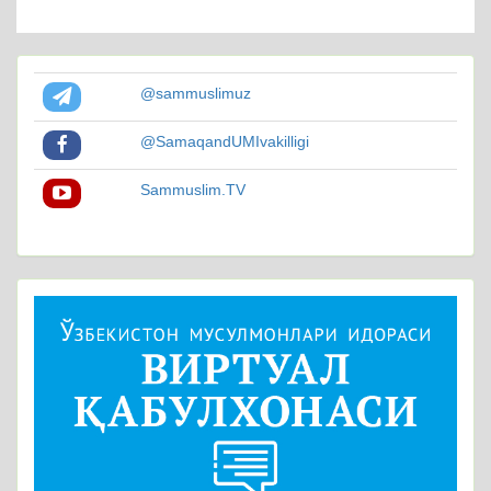
@sammuslimuz
@SamaqandUMIvakilligi
Sammuslim.TV