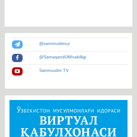
@sammuslimuz
@SamaqandUMIvakilligi
Sammuslim.TV