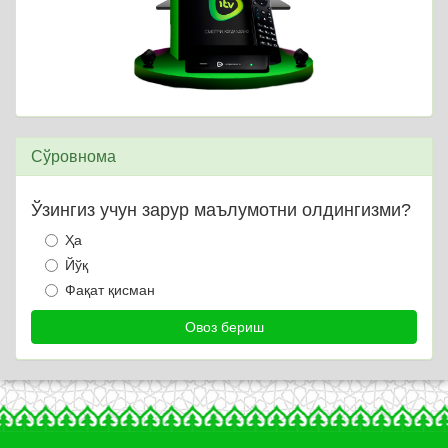
Сўровнома
Ўзингиз учун зарур маълумотни олдингизми?
Ҳа
Йўқ
Фақат қисман