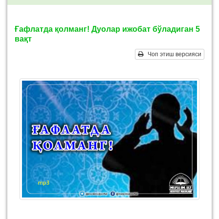
Ғафлатда қолманг! Дуолар ижобат бўладиган 5
вақт
Чоп этиш версияси