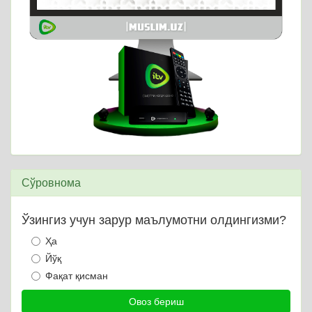
Сўровнома
Ўзингиз учун зарур маълумотни олдингизми?
Ҳа
Йўқ
Фақат қисман