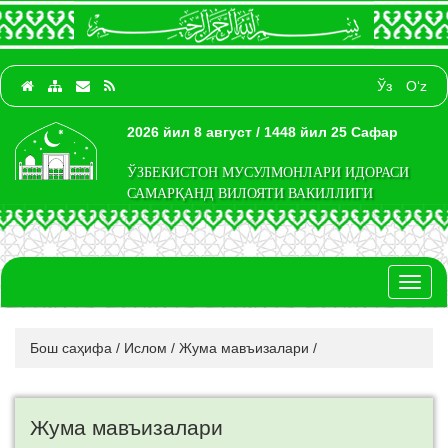
Ўз
O‘z
2026 йил 8 август / 1448 йил 25 Сафар
ЎЗБЕКИСТОН МУСУЛМОНЛАРИ ИДОРАСИ
САМАРҚАНД ВИЛОЯТИ ВАКИЛЛИГИ
Toggl
naviga
Бош саҳифа
/
Ислом
/
Жума мавъизалари
/
Жума мавъизалари