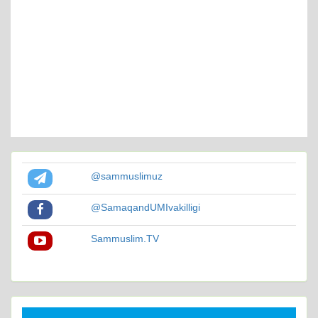
@sammuslimuz
@SamaqandUMIvakilligi
Sammuslim.TV