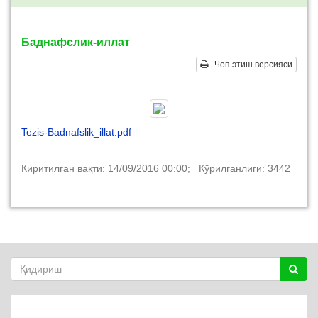
Баднафслик-иллат
Чоп этиш версияси
Tezis-Badnafslik_illat.pdf
Киритилган вақти: 14/09/2016 00:00; Кўрилганлиги: 3442