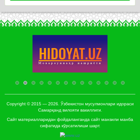
Copyright © 2015 — 2026. Ўзбекистон мусулмонлари идораси
Самарқанд вилояти вакиллиги.
Сайт материалларидан фойдаланганда сайт манзили манба
сифатида кўрсатилиши шарт.