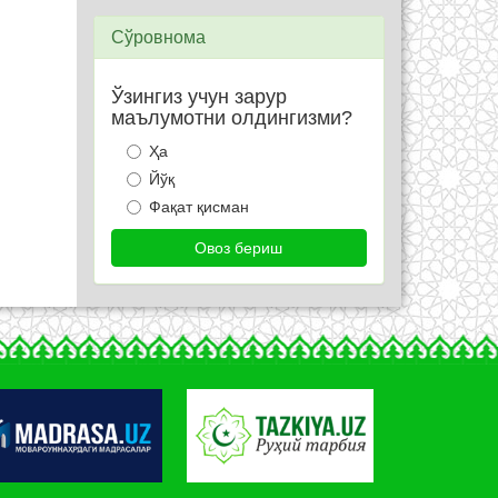
Сўровнома
Ўзингиз учун зарур
маълумотни олдингизми?
Ҳа
Йўқ
Фақат қисман