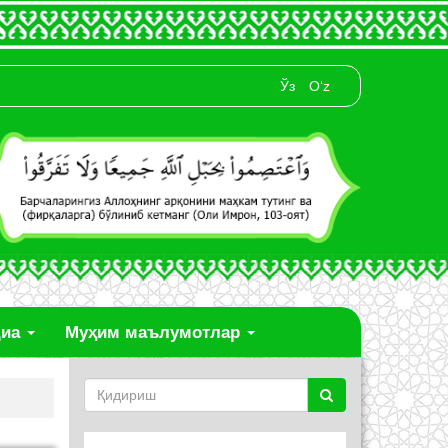
Ўз
O‘z
диа
Муҳим маълумотлар