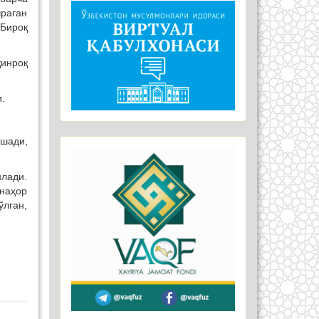
чраган
 Бироқ
қинроқ
и.
ишади,
нлади.
 наҳор
ўлган,