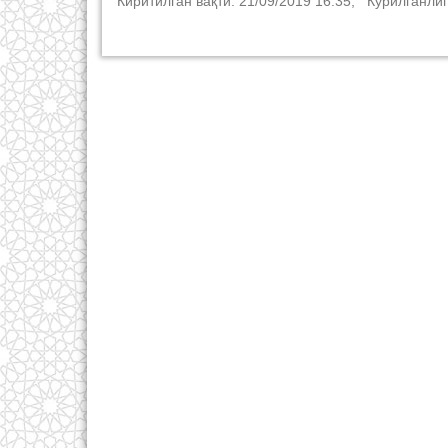
Киритилган вақти: 21/09/2019 16:35; Кўрилганлиг