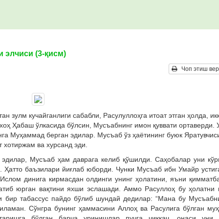
элчиси (3-қисм)
Чоп этиш вер
 зулм кучайганлиги сабабли, Расулуллоҳга итоат этган ҳолда, ик
хоҳ Ҳабаш ўлкасида бўлсин, Мусъабнинг имон қуввати ортаверди. 
унга Муҳаммад берган эдилар. Мусъаб ўз ҳаётининг буюк Яратувчис
 хотиржам ва хурсанд эди.
 эдилар, Мусъаб ҳам даврага келиб қўшилди. Саҳобалар уни кў
. Ҳатто баъзилари йиғлаб юборди. Чунки Мусъаб ибн Умайр устиг
Ислом динига кирмасдан олдинги унинг ҳолатини, яъни қимматб
атиб юрган вақтини яхши эслашади. Аммо Расуллоҳ бу ҳолатни 
и бир табассус пайдо бўлиб шундай дедилар: “Мана бу Мусъабн
биламан. Сўнгра бунинг ҳаммасини Аллоҳ ва Расулига бўлган му
таришга бўлган барча уринишлар пучга чиққач, онаси уни 