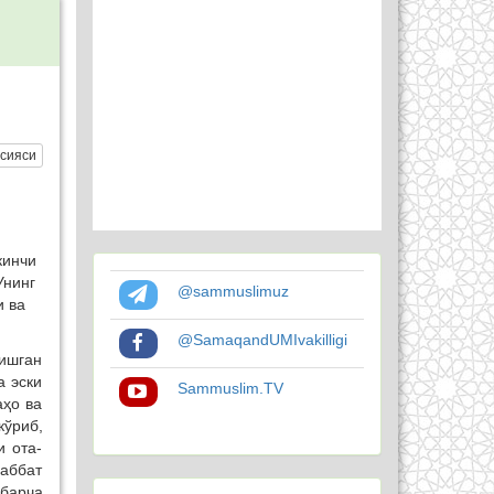
сияси
кинчи
Унинг
@sammuslimuz
и ва
@SamaqandUMIvakilligi
ришган
а эски
Sammuslim.TV
аҳо ва
кўриб,
и ота-
ҳаббат
барча