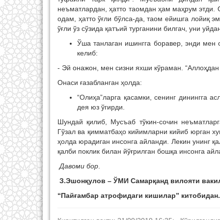
неъматлардан, ҳатто таомдан ҳам маҳрум этди. О
одам, ҳатто ўғли бўлса-да, таом ейишга лойиқ э
ўғли ўз сўзида қатъий турганини билгач, уни уйд
Ўша танлаган ишингга боравер, энди мен 
келиб:
- Эй онажон, мен сизни яхши кўраман. “Аллоҳдан ў
Онаси ғазабланган ҳолда:
“Олиҳа”ларга қасамки, сенинг динингга ас
дея юз ўгирди.
Шундай қилиб, Мусъаб тўкин-сочин неъматларг
Гўзал ва қимматбаҳо кийимларни кийиб юрган хуш
ҳолда юрадиган инсонга айланди. Лекин унинг қа
қалби поклик билан йўғрилган бошқа инсонга ай
Давоми бор
.
З.Эшонқулов – ЎМИ Самарқанд вилояти ваки
“Пайғамбар атрофидаги кишилар” китобидан.