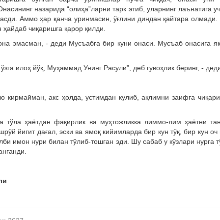
насининг назарида “олиҳа”ларни тарк этиб, уларнинг лаънатига у
масди. Аммо ҳар қанча уринмасин, ўғлини диндан қайтара олмади.
ан ҳайдаб чиқаришга қарор қилди.
она эмасман, - деди Мусъабга бир куни онаси. Мусъаб онасига я
зга илоҳ йўқ, Муҳаммад Унинг Расули”, деб гувоҳлик беринг, - дед
ло кирмайман, акс ҳолда, устимдан кулиб, ақлимни заифга чиқар
а тўла ҳаётдан фақирлик ва муҳтожликка лиммо-лим ҳаётни та
рўй йигит дағал, эски ва ямоқ кийимларда бир кун тўқ, бир кун оч
лби имон нури билан тўлиб-тошган эди. Шу сабаб у кўзлари нурга т
ланганди.
ли