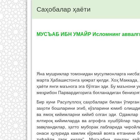
Саҳобалар ҳаёти
МУСЪАБ ИБН УМАЙР Исломнинг аввалги 
Яна мушриклар томонидан мусулмонларга нисбатан
марта Ҳабашистонга ҳижрат қилди. Хоҳ Маккада, 
ҳаёти янги маънога эга бўлган эди. Бу маънони 
меҳрибон Парвардигорига боғланадиган бениҳоят
Бир куни Расулуллоҳ саҳобалари билан ўтирган
заҳоти бошларини эгиб, кўзларини юмиб олишди
ва ямоқ кийимларни кийиб олган эди. Одамлар 
ялтироқ кийимларда ва атрофга хушбўйлар тар
завқландилар, ҳатто муборак лабларида чиройл
онаси ҳузурида камлик кўрмай вояга етганини 
туфайли тарк қилди”. Мусъабни диндан қай