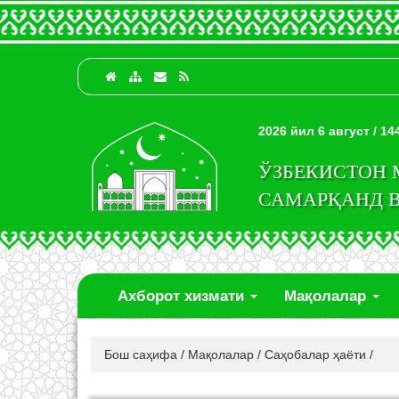
2026 йил 6 август / 1
ЎЗБЕКИСТОН
САМАРҚАНД 
Ахборот хизмати
Мақолалар
Бош саҳифа
/
Мақолалар
/
Саҳобалар ҳаёти
/