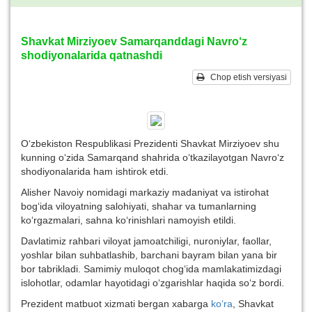
Shavkat Mirziyoev Samarqanddagi Navro‘z
shodiyonalarida qatnashdi
Chop etish versiyasi
O‘zbekiston Respublikasi Prezidenti Shavkat Mirziyoev shu
kunning o‘zida Samarqand shahrida o‘tkazilayotgan Navro‘z
shodiyonalarida ham ishtirok etdi.
Alisher Navoiy nomidagi markaziy madaniyat va istirohat
bog‘ida viloyatning salohiyati, shahar va tumanlarning
ko‘rgazmalari, sahna ko‘rinishlari namoyish etildi.
Davlatimiz rahbari viloyat jamoatchiligi, nuroniylar, faollar,
yoshlar bilan suhbatlashib, barchani bayram bilan yana bir
bor tabrikladi. Samimiy muloqot chog‘ida mamlakatimizdagi
islohotlar, odamlar hayotidagi o‘zgarishlar haqida so‘z bordi.
Prezident matbuot xizmati bergan xabarga
ko‘ra
, Shavkat