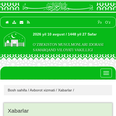
Ўз
O‘z
2026 yil 10 avgust / 1448 yil 27 Safar
O‘ZBEKISTON MUSULMONLARI IDORASI
SAMARQAND VILOYATI VAKILLIGI
Toggl
naviga
Bosh sahifa
/
Axborot xizmati
/
Xabarlar
/
Xabarlar