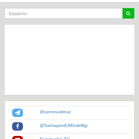
@sammuslimuz
@SamaqandUMIvakilligi