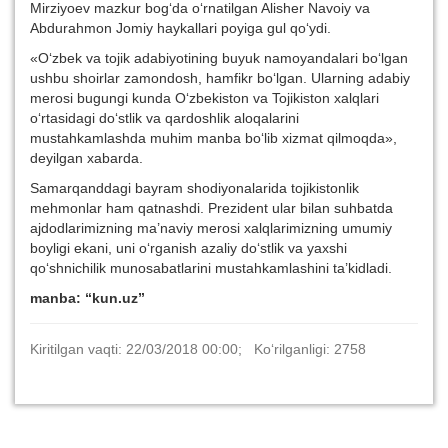
Mirziyoev mazkur bog‘da o‘rnatilgan Alisher Navoiy va
Abdurahmon Jomiy haykallari poyiga gul qo‘ydi.
«O‘zbek va tojik adabiyotining buyuk namoyandalari bo‘lgan
ushbu shoirlar zamondosh, hamfikr bo‘lgan. Ularning adabiy
merosi bugungi kunda O‘zbekiston va Tojikiston xalqlari
o‘rtasidagi do‘stlik va qardoshlik aloqalarini
mustahkamlashda muhim manba bo‘lib xizmat qilmoqda»,
deyilgan xabarda.
Samarqanddagi bayram shodiyonalarida tojikistonlik
mehmonlar ham qatnashdi. Prezident ular bilan suhbatda
ajdodlarimizning ma’naviy merosi xalqlarimizning umumiy
boyligi ekani, uni o‘rganish azaliy do‘stlik va yaxshi
qo‘shnichilik munosabatlarini mustahkamlashini ta’kidladi.
manba: “kun.uz”
Kiritilgan vaqti: 22/03/2018 00:00; Ko‘rilganligi: 2758