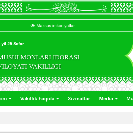
Maxsus imkoniyatlar
 yil 25 Safar
 MUSULMONLARI IDORASI
LOYATI VAKILLIGI
lom
Vakillik haqida
Xizmatlar
Media
Mu