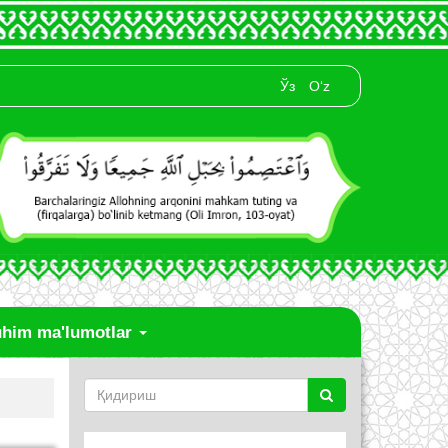
Ўз
O‘z
him ma'lumotlar