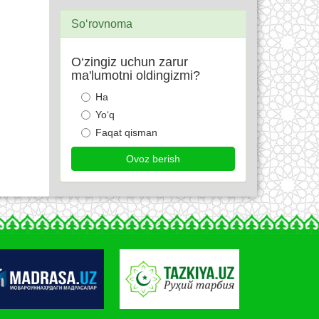
So‘rovnoma
O‘zingiz uchun zarur
ma'lumotni oldingizmi?
Ha
Yo‘q
Faqat qisman