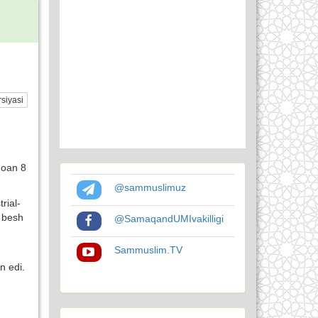
siyasi
noan 8
@sammuslimuz
rial-
g besh
@SamaqandUMIvakilligi
Sammuslim.TV
n edi.