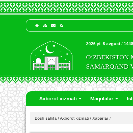
2026 yil 8 avgust / 1448
O‘ZBEKISTON
SAMARQAND VI
Axborot xizmati
Maqolalar
Is
Bosh sahifa
/
Axborot xizmati
/
Xabarlar
/