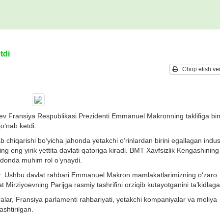
tdi
Chop etish ver
oev Fransiya Respublikasi Prezidenti Emmanuel Makronning taklifiga bi
o‘nab ketdi.
 chiqarishi bo‘yicha jahonda yetakchi o‘rinlardan birini egallagan indust
ng eng yirik yettita davlati qatoriga kiradi. BMT Xavfsizlik Kengashinin
aydonda muhim rol o‘ynaydi.
r. Ushbu davlat rahbari Emmanuel Makron mamlakatlarimizning o‘zaro
 Mirziyoevning Parijga rasmiy tashrifini orziqib kutayotganini ta’kidlaga
alar, Fransiya parlamenti rahbariyati, yetakchi kompaniyalar va moliya
lashtirilgan.