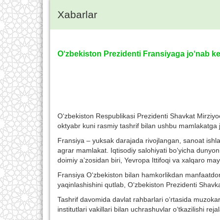
Xabarlar
O‘zbekiston Prezidenti Fransiyaga jo‘nab ke
O‘zbekiston Respublikasi Prezidenti Shavkat Mirziy
oktyabr kuni rasmiy tashrif bilan ushbu mamlakatga j
Fransiya – yuksak darajada rivojlangan, sanoat ishlab
agrar mamlakat. Iqtisodiy salohiyati bo‘yicha dunyoni
doimiy a’zosidan biri, Yevropa Ittifoqi va xalqaro m
Fransiya O‘zbekiston bilan hamkorlikdan manfaatdo
yaqinlashishini qutlab, O‘zbekiston Prezidenti Shavkat
Tashrif davomida davlat rahbarlari o‘rtasida muzokar
institutlari vakillari bilan uchrashuvlar o‘tkazilishi reja