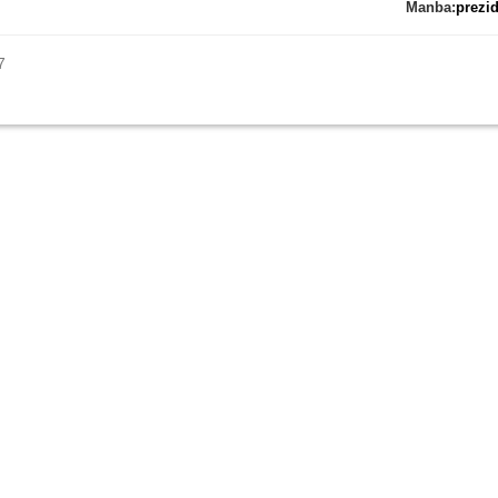
Manba:
prezid
7