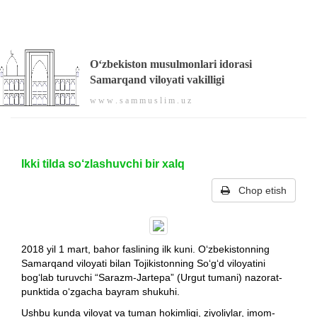
O‘zbekiston musulmonlari idorasi
Samarqand viloyati vakilligi
w w w . s a m m u s l i m . u z
Ikki tilda so‘zlashuvchi bir xalq
Chop etish
2018 yil 1 mart, bahor faslining ilk kuni. O‘zbekistonning
Samarqand viloyati bilan Tojikistonning So‘g‘d viloyatini
bog‘lab turuvchi “Sarazm-Jartepa” (Urgut tumani) nazorat-
punktida o‘zgacha bayram shukuhi.
Ushbu kunda viloyat va tuman hokimligi, ziyoliylar, imom-