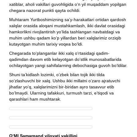
xatiblar, aholi vakillari guvohligida o‘n yil muqaddam yopilgan
chegara nazorat punkti qayta ochildi.
Muhtaram Yurtboshimizning sa’y-harakatlari ortidan qardosh
xalqlar orasida aloqani mustahkamlash, ikki davlat orasidagi
hamkorlikni rivojlantirish yo‘lida tashlangan navbatdagi va
muhim ushbu qadam ko‘p yillardan beri xalqlarimiz orziqib
kutayotgan muhim tarixiy voqea bo‘ldi.
Chegarada to‘planganlar ikki xalq o‘rtasidagi qadim-
qadimdan davom etib kelayotgan do‘stlik munosabatlarida
ochilayotgan yangi sahifalarning debochasiga guvoh bo‘ldilar.
Shuni ta’kidlash lozimki, o‘zbek bilan tojik ikki tilda
so‘zlashuvchi bir xalq. Ushbu ikki millatni o‘zaro ajratuvchi
jihatlar yo‘q, xalqlarimizni bir-biridan ayro tasavvur etib
bo‘lmaydi. Ularning tafakkuri, turmush tarzi, e’tiqodi va
qarashlari ham mushtarak.
O‘MI Samarqand viloyati vakilligi