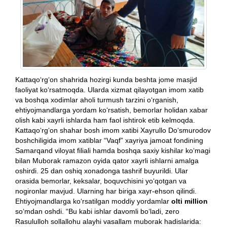
Kattaqo‘rg‘on shahrida hozirgi kunda beshta jome masjid
faoliyat ko‘rsatmoqda. Ularda xizmat qilayotgan imom xatib
va boshqa xodimlar aholi turmush tarzini o‘rganish,
ehtiyojmandlarga yordam ko‘rsatish, bemorlar holidan xabar
olish kabi xayrli ishlarda ham faol ishtirok etib kelmoqda.
Kattaqo‘rg‘on shahar bosh imom xatibi Xayrullo Do‘smurodov
boshchiligida imom xatiblar “Vaqf” xayriya jamoat fondining
Samarqand viloyat filiali hamda boshqa saxiy kishilar ko‘magi
bilan Muborak ramazon oyida qator xayrli ishlarni amalga
oshirdi. 25 dan oshiq xonadonga tashrif buyurildi. Ular
orasida bemorlar, keksalar, boquvchisini yo‘qotgan va
nogironlar mavjud. Ularning har biriga xayr-ehson qilindi.
Ehtiyojmandlarga ko‘rsatilgan moddiy yordamlar
olti million
so‘mdan oshdi. “Bu kabi ishlar davomli bo‘ladi, zero
Rasululloh sollallohu alayhi vasallam muborak hadislarida: