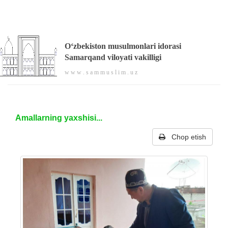
O‘zbekiston musulmonlari idorasi
Samarqand viloyati vakilligi
w w w . s a m m u s l i m . u z
Amallarning yaxshisi...
Chop etish