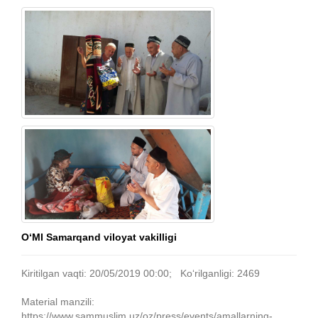
O‘MI Samarqand viloyat vakilligi
Kiritilgan vaqti: 20/05/2019 00:00; Ko‘rilganligi: 2469
Material manzili:
https://www.sammuslim.uz/oz/press/events/amallarning-