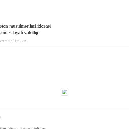
ston musulmonlari idorasi
nd viloyati vakilligi
 m m u s l i m . u z
7
m/juma/ustozlarga-ehtirom