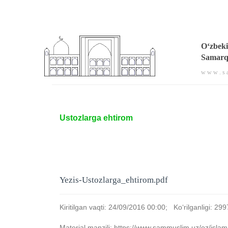
O‘zbeki
Samarqa
w w w . s a
Ustozlarga ehtirom
Yezis-Ustozlarga_ehtirom.pdf
Kiritilgan vaqti: 24/09/2016 00:00; Ko‘rilganligi: 299
Material manzili: https://www.sammuslim.uz/oz/isla