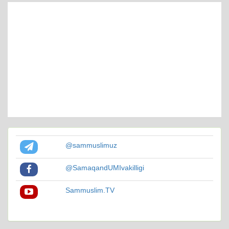
@sammuslimuz
@SamaqandUMIvakilligi
Sammuslim.TV