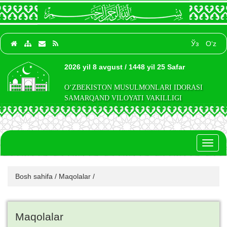
Ўз
O‘z
2026 yil 8 avgust / 1448 yil 25 Safar
O‘ZBEKISTON MUSULMONLARI IDORASI
SAMARQAND VILOYATI VAKILLIGI
Toggl
naviga
Bosh sahifa
/
Maqolalar
/
Maqolalar