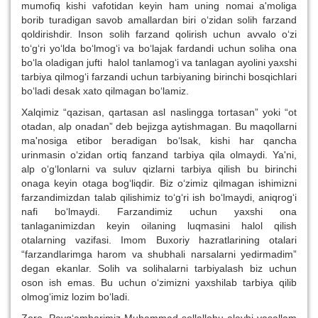
mumofiq kishi vafotidan keyin ham uning nomai a'moliga
borib turadigan savob amallardan biri o‘zidan solih farzand
qoldirishdir. Inson solih farzand qolirish uchun avvalo o‘zi
to‘g‘ri yo‘lda bo‘lmog‘i va bo‘lajak fardandi uchun soliha ona
bo‘la oladigan jufti halol tanlamog‘i va tanlagan ayolini yaxshi
tarbiya qilmog‘i farzandi uchun tarbiyaning birinchi bosqichlari
bo‘ladi desak xato qilmagan bo‘lamiz.
Xalqimiz “qazisan, qartasan asl naslingga tortasan” yoki “ot
otadan, alp onadan” deb bejizga aytishmagan. Bu maqollarni
ma'nosiga etibor beradigan bo‘lsak, kishi har qancha
urinmasin o‘zidan ortiq fanzand tarbiya qila olmaydi. Ya'ni,
alp o‘g‘lonlarni va suluv qizlarni tarbiya qilish bu birinchi
onaga keyin otaga bog‘liqdir. Biz o‘zimiz qilmagan ishimizni
farzandimizdan talab qilishimiz to‘g‘ri ish bo‘lmaydi, aniqrog‘i
nafi bo‘lmaydi. Farzandimiz uchun yaxshi ona
tanlaganimizdan keyin oilaning luqmasini halol qilish
otalarning vazifasi. Imom Buxoriy hazratlarining otalari
“farzandlarimga harom va shubhali narsalarni yedirmadim”
degan ekanlar. Solih va solihalarni tarbiyalash biz uchun
oson ish emas. Bu uchun o‘zimizni yaxshilab tarbiya qilib
olmog‘imiz lozim bo‘ladi.
Zero, Payg‘ambarimiz Muhammad sollallohu alayhi vasallam