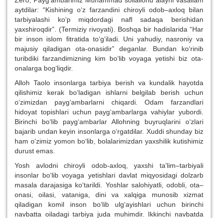
aytdilar: “Kishining o‘z farzandini chiroyli odob–axloq bilan
tarbiyalashi ko‘p miqdordagi nafl sadaqa berishidan
yaxshiroqdir”. (Termiziy rivoyati). Boshqa bir hadislarida “Har
bir inson islom fitratida to‘g‘iladi. Uni yahudiy, nasroniy va
majusiy qiladigan ota-onasidir” deganlar. Bundan ko‘rinib
turibdiki farzandimizning kim bo‘lib voyaga yetishi biz ota-
onalarga bog‘liqdir.
Alloh Taolo insonlarga tarbiya berish va kundalik hayotda
qilishimiz kerak bo‘ladigan ishlarni belgilab berish uchun
o‘zimizdan payg‘ambarlarni chiqardi. Odam farzandlari
hidoyat topishlari uchun payg‘ambarlarga vahiylar yubordi.
Birinchi bo‘lib payg‘ambarlar Allohning buyruqlarini o‘zlari
bajarib undan keyin insonlarga o‘rgatdilar. Xuddi shunday biz
ham o‘zimiz yomon bo‘lib, bolalarimizdan yaxshilik kutishimiz
durust emas.
Yosh avlodni chiroyli odob-axloq, yaxshi ta'lim–tarbiyali
insonlar bo‘lib voyaga yetishlari davlat miqyosidagi dolzarb
masala darajasiga ko‘tarildi. Yoshlar salohiyatli, odobli, ota–
onasi, oilasi, vataniga, dini va xalqiga munosib xizmat
qiladigan komil inson bo‘lib ulg‘ayishlari uchun birinchi
navbatta oiladagi tarbiya juda muhimdir. Ikkinchi navbatda