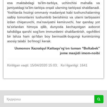
esa maktabdagi ta'lim-tarbiya, uchinchisi mahalla va
jamiyatdagi ta'lim-tarbiya orqali ularning tarbiyasi shakllanadi.
Yoshlarda hozirgi ommaviy madaniyat kabi tushunchalarning
salbiy tomonlarini tushuntirib berishimiz va ularni tarbiyasini
izdan chiqaruvchi, ma'naviyatni kemiruvchi, har qanday yot
ta'sirlardan himoya qilib, dunyoda kechayotgan axborot
tahdidiga qarshi sog‘lom immunitetni shakllantirish, ogohlikni
bir lahza ham qo‘ldan boy bermaslik-bugungi kunimizning
asosiy talabi bo‘lmog‘i kerak.
Usmonov Xazratqul Kattaqo‘rg‘on tuman “Boltabek”
jome masjidi imom
-
no
i
bi
Kiritilgan vaqti: 15/04/2020 15:03; Ko‘rilganligi: 1641