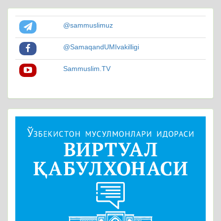
@sammuslimuz
@SamaqandUMIvakilligi
Sammuslim.TV