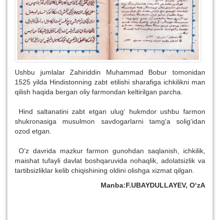
Ushbu jumlalar Zahiriddin Muhammad Bobur tomonidan
1525 yilda Hindistonning zabt etilishi sharafiga ichkilikni man
qilish haqida bergan oliy farmondan keltirilgan parcha.
Hind saltanatini zabt etgan ulug‘ hukmdor ushbu farmon
shukronasiga musulmon savdogarlarni tamg‘a solig‘idan
ozod etgan.
O‘z davrida mazkur farmon gunohdan saqlanish, ichkilik,
maishat tufayli davlat boshqaruvida nohaqlik, adolatsizlik va
tartibsizliklar kelib chiqishining oldini olishga xizmat qilgan.
Manba:F.UBAYDULLAYEV, O‘zA