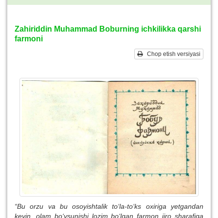
Zahiriddin Muhammad Boburning ichkilikka qarshi
farmoni
Chop etish versiyasi
“Bu orzu va bu osoyishtalik to‘la-to‘ks oxiriga yetgandan
keyin, olam bo‘ysunishi lozim bo‘lgan farmon ijro sharafiga