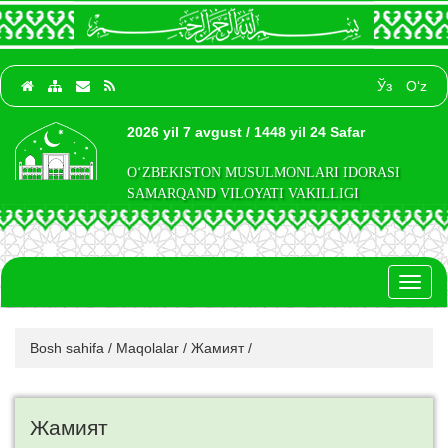
Ўз
O‘z
2026 yil 7 avgust / 1448 yil 24 Safar
O‘ZBEKISTON MUSULMONLARI IDORASI
SAMARQAND VILOYATI VAKILLIGI
Toggl
naviga
Bosh sahifa
/
Maqolalar
/
Жамият
/
Жамият