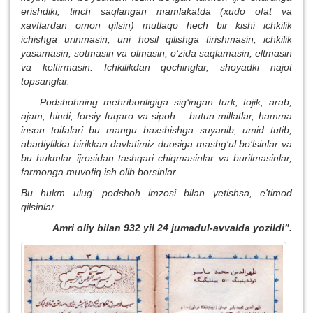
erishdiki, tinch saqlangan mamlakatda (xudo ofat va
xavflardan omon qilsin) mutlaqo hech bir kishi ichkilik
ichishga urinmasin, uni hosil qilishga tirishmasin, ichkilik
yasamasin, sotmasin va olmasin, o‘zida saqlamasin, eltmasin
va keltirmasin: Ichkilikdan qochinglar, shoyadki najot
topsanglar.
... Podshohning mehribonligiga sig‘ingan turk, tojik, arab,
ajam, hindi, forsiy fuqaro va sipoh – butun millatlar, hamma
inson toifalari bu mangu baxshishga suyanib, umid tutib,
abadiylikka birikkan davlatimiz duosiga mashg‘ul bo‘lsinlar va
bu hukmlar ijrosidan tashqari chiqmasinlar va burilmasinlar,
farmonga muvofiq ish olib borsinlar.
Bu hukm ulug‘ podshoh imzosi bilan yetishsa, e'timod
qilsinlar.
Amri oliy bilan 932 yil 24 jumadul-avvalda yozildi”.