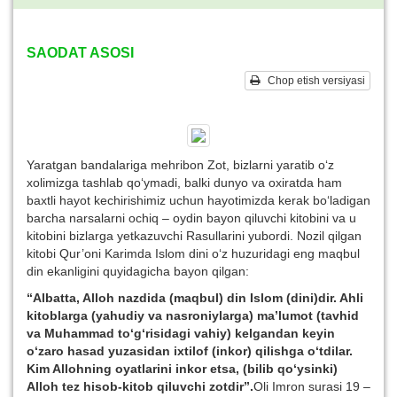
SAODAT ASOSI
Chop etish versiyasi
Yaratgan bandalariga mehribon Zot, bizlarni yaratib o‘z
xolimizga tashlab qo‘ymadi, balki dunyo va oxiratda ham
baxtli hayot kechirishimiz uchun hayotimizda kerak bo‘ladigan
barcha narsalarni ochiq – oydin bayon qiluvchi kitobini va u
kitobini bizlarga yetkazuvchi Rasullarini yubordi. Nozil qilgan
kitobi Qur’oni Karimda Islom dini o‘z huzuridagi eng maqbul
din ekanligini quyidagicha bayon qilgan:
“Albatta, Alloh nazdida (maqbul) din Islom (dini)dir. Ahli
kitoblarga (yahudiy va nasroniylarga) ma’lumot (tavhid
va Muhammad to‘g‘risidagi vahiy) kelgandan keyin
o‘zaro hasad yuzasidan ixtilof (inkor) qilishga o‘tdilar.
Kim Allohning oyatlarini inkor etsa, (bilib qo‘ysinki)
Alloh tez hisob-kitob qiluvchi zotdir”.
Oli Imron surasi 19 –