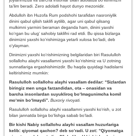
joylarimizda va barcha insonlar bilan adolatda bo‘lishimizni
ta’lim beradi. Zero adolatli hayot dunyo mezonidir.
Abdulloh ibn Huzofa Rum podshohi tarafidan nasroniylik
dinini qabul qilish taklifi aytilib, agar uni qabul qilsang
mulkimni yarmini beraman deganda ham, dinini yaxshi
ko‘rgan bu ulug‘ sahobiy taklifni rad etdi. Bu qissa bizlarga
dinimizni yaxshi ko‘rishimizga yetarli xulosa bo‘ladi, deb
o‘ylayman.
Dinimizni yaxshi ko‘rishimizning belgilaridan biri Rasululloh
sollallohu alayhi vasallamni yaxshi ko‘rishimiz va U zotning
sunnatlariga ergashishimizdir. Bu haqda quyidagi hadislarni
keltirishimiz mumkin:
Rasululloh sollallohu alayhi vasallam dedilar: “Sizlardan
biringiz men unga farzandidan, ota – onasidan va
barcha insonlardan suyukliroq bo‘lmagunimcha komil
mo‘min bo‘lmaydi”.
Buxoriy rivoyati.
Rasululloh sollallohu alayhi vasallamni yaxshi ko‘rish, u zot
bilan jannatda birga bo‘lishga sabab bo‘ladi.
Bir kishi Nabiy sollallohu alayhi vasallam huzurlariga
kelib: qiyomat qachon? deb so‘radi. U zot: “Qiyomatga