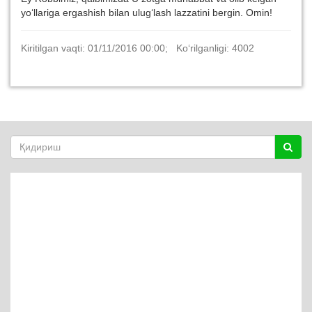
yo‘llariga ergashish bilan ulug‘lash lazzatini bergin. Omin!
Kiritilgan vaqti: 01/11/2016 00:00; Ko‘rilganligi: 4002