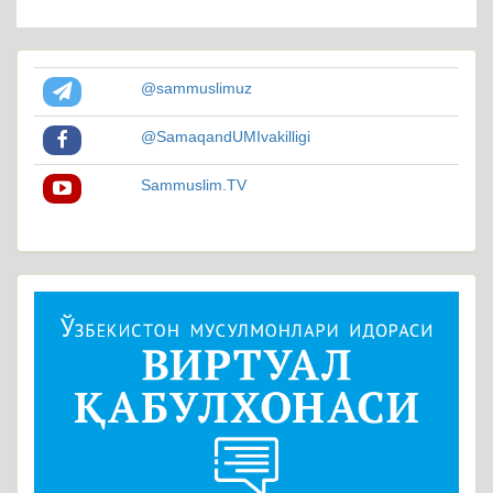
@sammuslimuz
@SamaqandUMIvakilligi
Sammuslim.TV