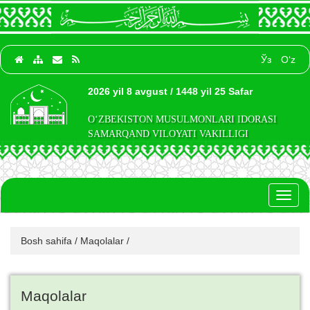
Ўз
O‘z
2026 yil 8 avgust / 1448 yil 25 Safar
O‘ZBEKISTON MUSULMONLARI IDORASI
SAMARQAND VILOYATI VAKILLIGI
Toggl
naviga
Bosh sahifa
/
Maqolalar
/
Maqolalar